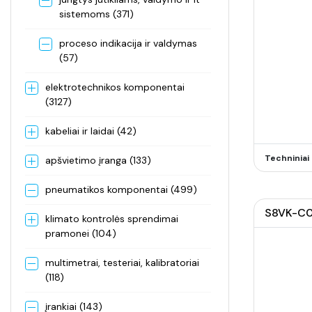
sistemoms (371)
proceso indikacija ir valdymas
(57)
elektrotechnikos komponentai
(3127)
kabeliai ir laidai (42)
Techninia
apšvietimo įranga (133)
pneumatikos komponentai (499)
S8VK-C06
klimato kontrolės sprendimai
pramonei (104)
multimetrai, testeriai, kalibratoriai
(118)
įrankiai (143)