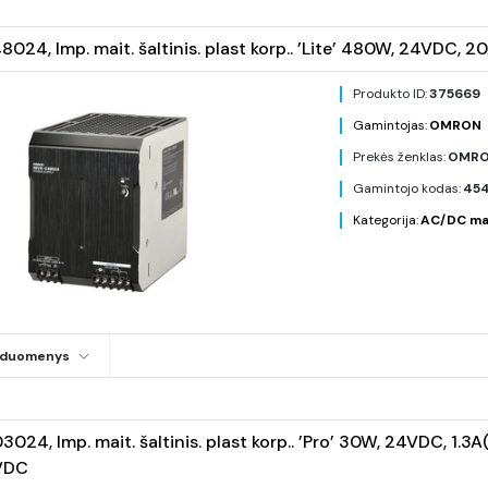
024, Imp. mait. šaltinis. plast korp.. ’Lite’ 480W, 24VDC,
Produkto ID:
375669
Gamintojas:
OMRON
Prekės ženklas:
OMR
Gamintojo kodas:
45
Kategorija:
AC/DC mait
i duomenys
024, Imp. mait. šaltinis. plast korp.. ’Pro’ 30W, 24VDC, 1.
VDC