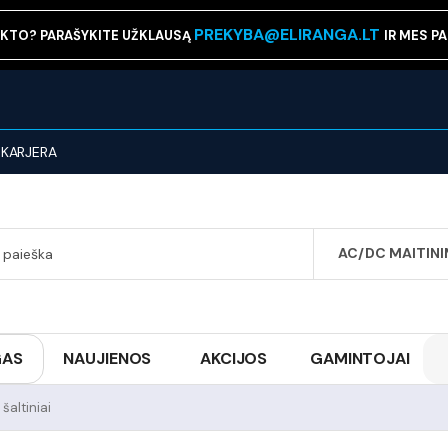
PREKYBA@ELIRANGA.LT
KTO? PARAŠYKITE UŽKLAUSĄ
IR MES P
KARJERA
AC/DC MAITINI
SEARCH
GAS
NAUJIENOS
AKCIJOS
GAMINTOJAI
šaltiniai