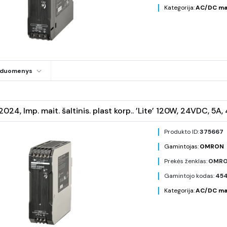
Kategorija:
AC/DC mait
i duomenys
24, Imp. mait. šaltinis. plast korp.. ’Lite’ 120W, 24VDC, 
Produkto ID:
375667
Gamintojas:
OMRON
Prekės ženklas:
OMR
Gamintojo kodas:
454
Kategorija:
AC/DC mait