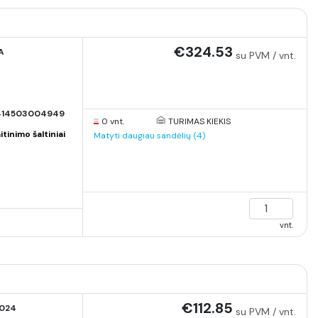
€324.53
A
su PVM / vnt.
414503004949
0 vnt.
TURIMAS KIEKIS
inimo šaltiniai
Matyti daugiau sandėlių (4)
vnt.
€112.85
024
su PVM / vnt.