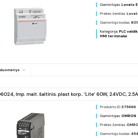
Gamintojas:
Lovato E
Prekės ženklas:
Lovat
Gamintojo kodas:
801
Kategorija:
PLC valdikl
HMI terminalai
i duomenys
024, Imp. mait. šaltinis. plast korp.. ’Lite’ 60W, 24VDC, 2
Produkto ID:
375666
Gamintojas:
OMRON
Prekės ženklas:
OMR
Gamintojo kodas:
45