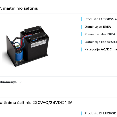
 maitinimo šaltinis
Produkto ID:
TG12V-7
Gamintojas:
EREA
Prekės ženklas:
EREA
Gamintojo kodas:
05
Kategorija:
AC/DC mait
i duomenys
itinimo šaltinis 230VAC/24VDC 1,3A
Produkto ID:
LRX1V3D