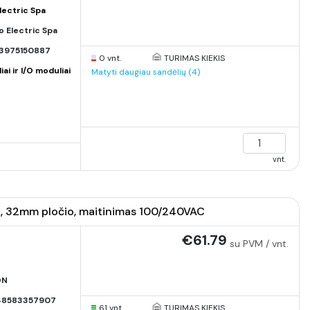
lectric Spa
o Electric Spa
3975150887
0 vnt.
TURIMAS KIEKIS
iai ir I/O moduliai
Matyti daugiau sandėlių (4)
vnt.
.5A, 32mm pločio, maitinimas 100/240VAC
€61.79
su PVM / vnt.
ON
48583357907
61 vnt.
TURIMAS KIEKIS