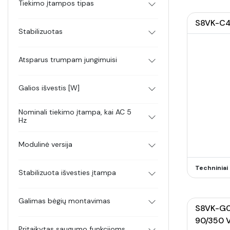
Tiekimo įtampos tipas
S8VK-C48
Stabilizuotas
Atsparus trumpam jungimuisi
Galios išvestis [W]
Nominali tiekimo įtampa, kai AC 5
Hz
Modulinė versija
Techninia
Stabilizuota išvesties įtampa
Galimas bėgių montavimas
S8VK-G03
90/350 
Pritaikytas saugumo funkcijoms