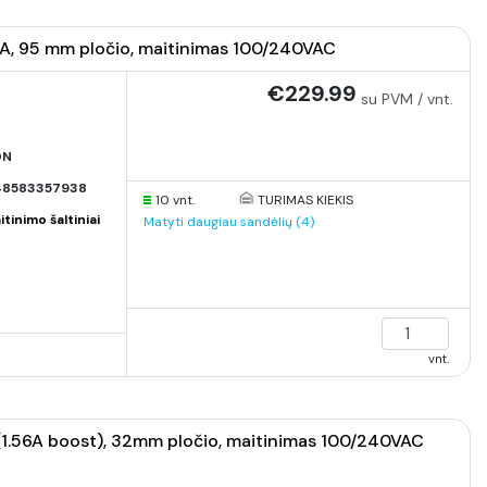
 20A, 95 mm pločio, maitinimas 100/240VAC
€229.99
su PVM / vnt.
ON
48583357938
10 vnt.
TURIMAS KIEKIS
inimo šaltiniai
Matyti daugiau sandėlių (4)
vnt.
3A(1.56A boost), 32mm pločio, maitinimas 100/240VAC