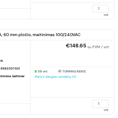
vnt.
10A, 60 mm pločio, maitinimas 100/240VAC
€148.65
su PVM / vnt.
ON
8583357921
58 vnt.
TURIMAS KIEKIS
inimo šaltiniai
Matyti daugiau sandėlių (4)
vnt.