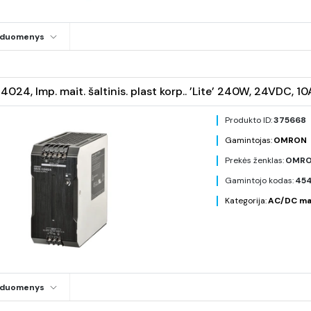
i duomenys
024, Imp. mait. šaltinis. plast korp.. ’Lite’ 240W, 24VDC, 
Produkto ID:
375668
Gamintojas:
OMRON
Prekės ženklas:
OMR
Gamintojo kodas:
454
Kategorija:
AC/DC mait
i duomenys