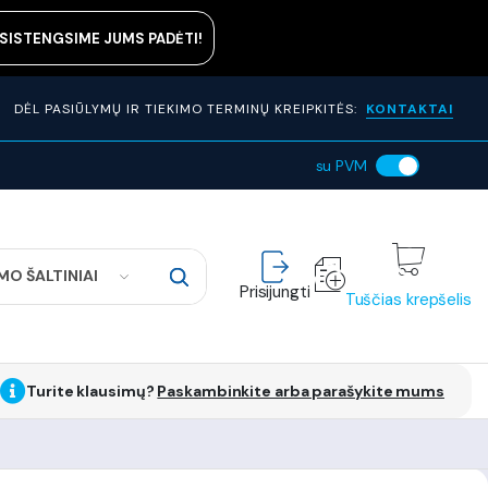
ASISTENGSIME JUMS PADĖTI!
DĖL PASIŪLYMŲ IR TIEKIMO TERMINŲ KREIPKITĖS:
KONTAKTAI
su PVM
MO ŠALTINIAI
Prisijungti
Tuščias krepšelis
Turite klausimų?
Paskambinkite arba parašykite mums