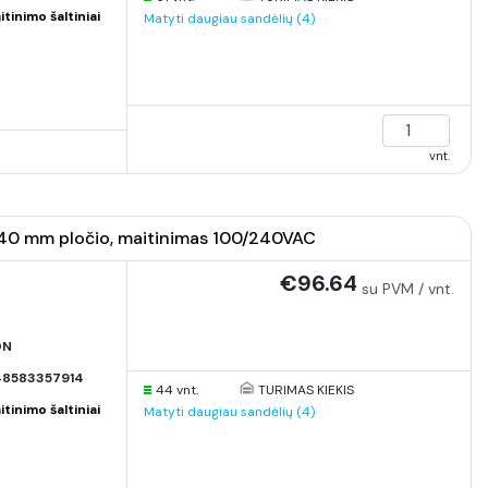
inimo šaltiniai
Matyti daugiau sandėlių (4)
vnt.
5A, 40 mm pločio, maitinimas 100/240VAC
€96.64
su PVM / vnt.
ON
8583357914
44 vnt.
TURIMAS KIEKIS
inimo šaltiniai
Matyti daugiau sandėlių (4)