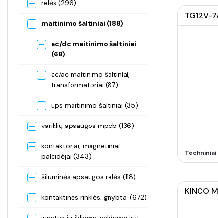
relės (296)
TG12V-7A
maitinimo šaltiniai (188)
ac/dc maitinimo šaltiniai
(68)
ac/ac maitinimo šaltiniai,
transformatoriai (87)
ups maitinimo šaltiniai (35)
variklių apsaugos mpcb (136)
kontaktoriai, magnetiniai
Techninia
paleidėjai (343)
šiluminės apsaugos relės (118)
KINCO Ma
kontaktinės rinklės, gnybtai (672)
jungtys jutikliams, valdymo ir it