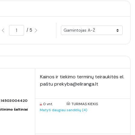
/ 5
Kainos ir tiekimo terminų teiraukitės el.
paštu prekyba@eliranga.lt
414503004420
0 vnt.
TURIMAS KIEKIS
inimo šaltiniai
Matyti daugiau sandėlių (4)