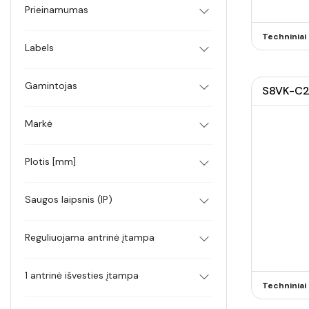
Prieinamumas
Techninia
Labels
Gamintojas
S8VK-C24
Markė
Plotis [mm]
Saugos laipsnis (IP)
Reguliuojama antrinė įtampa
1 antrinė išvesties įtampa
Techninia