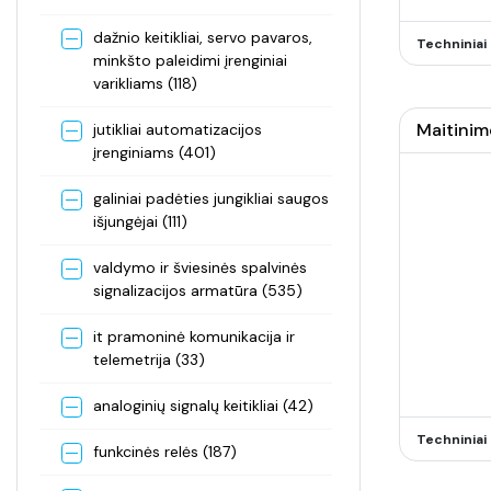
dažnio keitikliai, servo pavaros,
Techninia
minkšto paleidimi įrenginiai
varikliams (118)
Maitinim
jutikliai automatizacijos
įrenginiams (401)
galiniai padėties jungikliai saugos
išjungėjai (111)
valdymo ir šviesinės spalvinės
signalizacijos armatūra (535)
it pramoninė komunikacija ir
telemetrija (33)
analoginių signalų keitikliai (42)
Techninia
funkcinės relės (187)