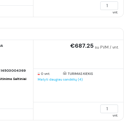
vnt.
€687.25
5A
su PVM / vnt.
414503004369
0 vnt.
TURIMAS KIEKIS
inimo šaltiniai
Matyti daugiau sandėlių (4)
vnt.