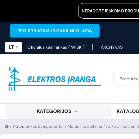
NERADOTE IEŠKOMO PRODU
REGISTRUOKIS IR GAUK NUOLAIDĄ
LT
Oficialus kainininkas ( WISK )
ARCHYVAS
KATEGORIJOS
KATALO
/
Automatikos komponentai
/
Maitinimo šaltiniai
/
AC/DC maitinimo 