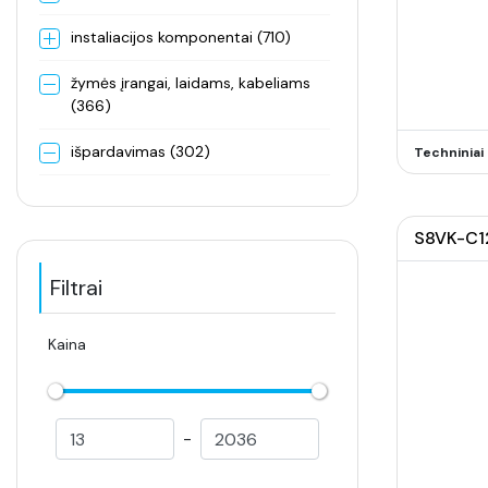
instaliacijos komponentai (710)
žymės įrangai, laidams, kabeliams
(366)
išpardavimas (302)
Techninia
S8VK-C120
Filtrai
Kaina
-