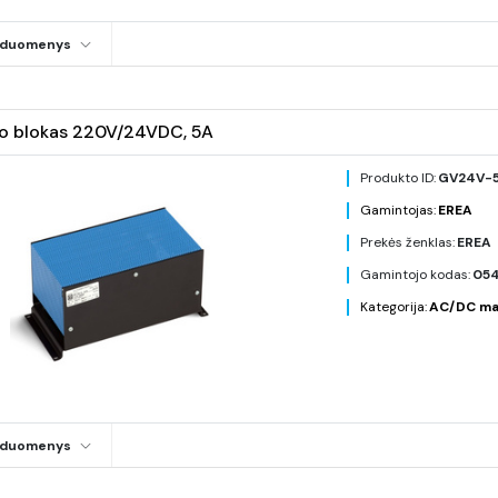
i duomenys
o blokas 220V/24VDC, 5A
Produkto ID:
GV24V-
Gamintojas:
EREA
Prekės ženklas:
EREA
Gamintojo kodas:
05
Kategorija:
AC/DC mait
i duomenys