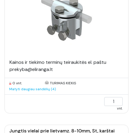
Kainos ir tiekimo terminų teiraukitės el. paštu
prekyba@eliranga.lt
0 vnt.
TURIMAS KIEKIS
Matyti daugiau sandėlių (4)
vnt.
Jungtis vielai prie lietvamz. 8-10mm, St, karštai