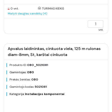
0 vnt.
TURIMAS KIEKIS
Matyti daugiau sandėlių (4)
vnt.
Apvalus laidininkas, cinkuota viela, 125 m rulonas
diam-8mm, St, karštai cinkuota
Produkto ID:
OBO_5021081
Gamintojas:
OBO
Prekės ženklas:
OBO
Gamintojo kodas:
5021081
Kategorija:
Instaliacijos komponentai