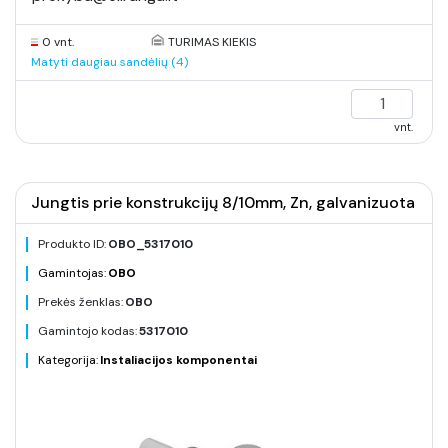
0 vnt.
TURIMAS KIEKIS
Matyti daugiau sandėlių (4)
vnt.
Jungtis prie konstrukcijų 8/10mm, Zn, galvanizuota
Produkto ID:
OBO_5317010
Gamintojas:
OBO
Prekės ženklas:
OBO
Gamintojo kodas:
5317010
Kategorija:
Instaliacijos komponentai