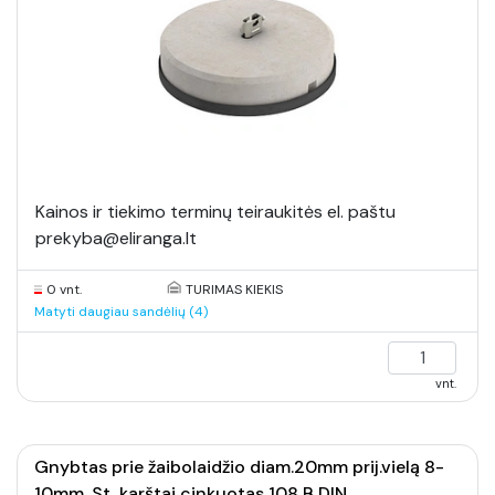
Kainos ir tiekimo terminų teiraukitės el. paštu
prekyba@eliranga.lt
0 vnt.
TURIMAS KIEKIS
Matyti daugiau sandėlių (4)
vnt.
Gnybtas prie žaibolaidžio diam.20mm prij.vielą 8-
10mm, St, karštai cinkuotas 108 B DIN