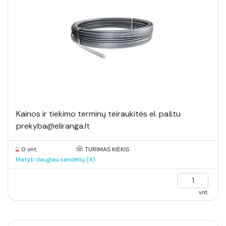
Kainos ir tiekimo terminų teiraukitės el. paštu
prekyba@eliranga.lt
0 vnt.
TURIMAS KIEKIS
Matyti daugiau sandėlių (4)
vnt.