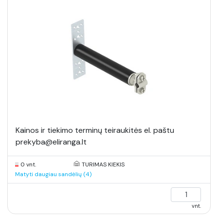
Kainos ir tiekimo terminų teiraukitės el. paštu
prekyba@eliranga.lt
0 vnt.
TURIMAS KIEKIS
Matyti daugiau sandėlių (4)
vnt.