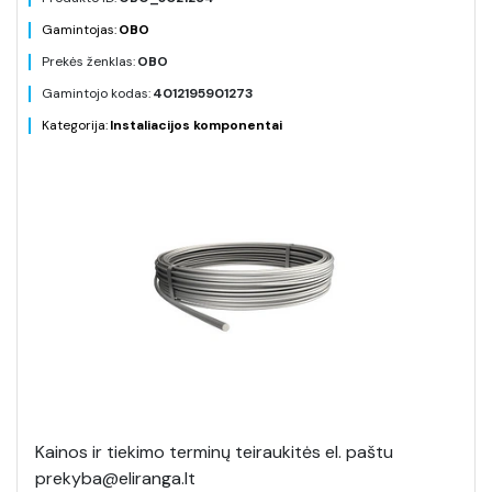
Gamintojas:
OBO
Prekės ženklas:
OBO
Gamintojo kodas:
4012195901273
Kategorija:
Instaliacijos komponentai
Kainos ir tiekimo terminų teiraukitės el. paštu
prekyba@eliranga.lt