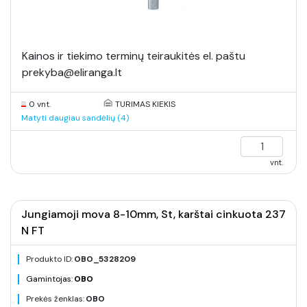
Kainos ir tiekimo terminų teiraukitės el. paštu
prekyba@eliranga.lt
0 vnt.
TURIMAS KIEKIS
Matyti daugiau sandėlių (4)
vnt.
Jungiamoji mova 8-10mm, St, karštai cinkuota 237
N FT
Produkto ID:
OBO_5328209
Gamintojas:
OBO
Prekės ženklas:
OBO