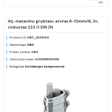
vnt.
Atj.-matavimo gnybtasv. atviras 8-10mmx16, Zn,
cinkuotas 223 O DIN ZN
Produkto ID:
OBO_5335140
Gamintojas:
OBO
Prekės ženklas:
OBO
Gamintojo kodas:
4012195890058
Kategorija:
Instaliacijos komponentai