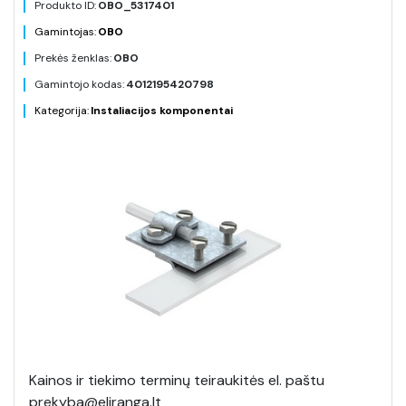
Produkto ID:
OBO_5317401
Gamintojas:
OBO
Prekės ženklas:
OBO
Gamintojo kodas:
4012195420798
Kategorija:
Instaliacijos komponentai
Kainos ir tiekimo terminų teiraukitės el. paštu
prekyba@eliranga.lt