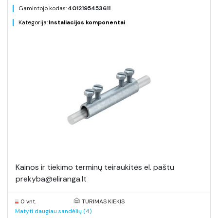
Gamintojo kodas:
4012195453611
Kategorija:
Instaliacijos komponentai
Kainos ir tiekimo terminų teiraukitės el. paštu
prekyba@eliranga.lt
0 vnt.
TURIMAS KIEKIS
Matyti daugiau sandėlių (4)