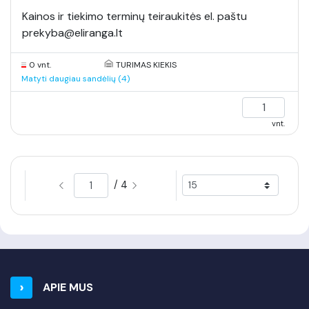
Kainos ir tiekimo terminų teiraukitės el. paštu
prekyba@eliranga.lt
0 vnt.
TURIMAS KIEKIS
Matyti daugiau sandėlių (4)
vnt.
/ 4
APIE MUS