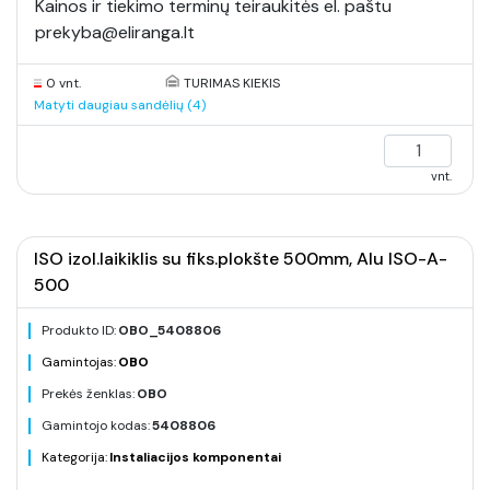
Kainos ir tiekimo terminų teiraukitės el. paštu
prekyba@eliranga.lt
0 vnt.
TURIMAS KIEKIS
Matyti daugiau sandėlių (4)
vnt.
ISO izol.laikiklis su fiks.plokšte 500mm, Alu ISO-A-
500
Produkto ID:
OBO_5408806
Gamintojas:
OBO
Prekės ženklas:
OBO
Gamintojo kodas:
5408806
Kategorija:
Instaliacijos komponentai