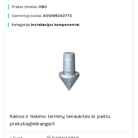
Prekės ženklas:
OBO
Gamintojo kodas:
4012195242772
Kategorija:
Instaliacijos komponentai
Kainos ir tiekimo terminų teiraukitės el. paštu
prekyba@eliranga.lt