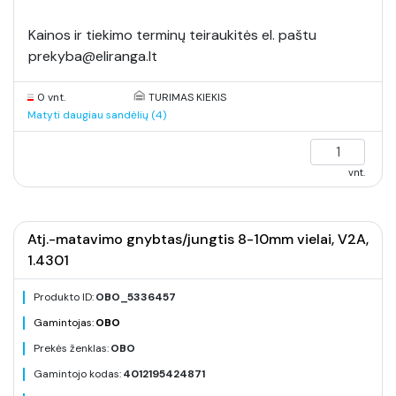
Kainos ir tiekimo terminų teiraukitės el. paštu
prekyba@eliranga.lt
0 vnt.
TURIMAS KIEKIS
Matyti daugiau sandėlių (4)
vnt.
Atj.-matavimo gnybtas/jungtis 8-10mm vielai, V2A,
1.4301
Produkto ID:
OBO_5336457
Gamintojas:
OBO
Prekės ženklas:
OBO
Gamintojo kodas:
4012195424871