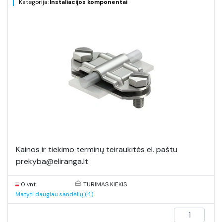
Kategorija:
Instaliacijos komponentai
Kainos ir tiekimo terminų teiraukitės el. paštu
prekyba@eliranga.lt
0 vnt.
TURIMAS KIEKIS
Matyti daugiau sandėlių (4)