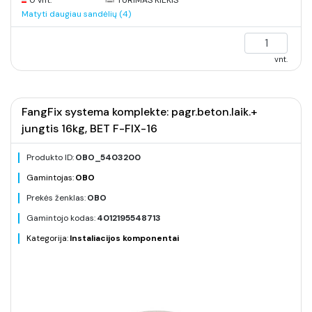
0 vnt.
TURIMAS KIEKIS
Matyti daugiau sandėlių (4)
vnt.
FangFix systema komplekte: pagr.beton.laik.+
jungtis 16kg, BET F-FIX-16
Produkto ID:
OBO_5403200
Gamintojas:
OBO
Prekės ženklas:
OBO
Gamintojo kodas:
4012195548713
Kategorija:
Instaliacijos komponentai