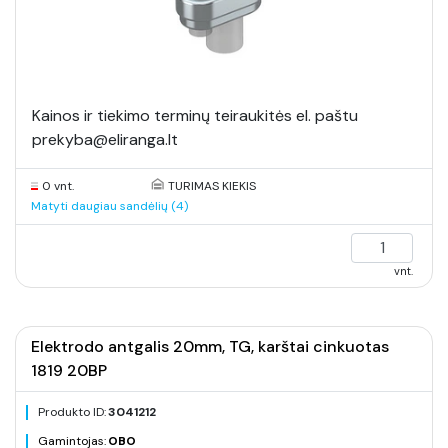
Kainos ir tiekimo terminų teiraukitės el. paštu
prekyba@eliranga.lt
0 vnt.
TURIMAS KIEKIS
Matyti daugiau sandėlių (4)
vnt.
Elektrodo antgalis 20mm, TG, karštai cinkuotas
1819 20BP
Produkto ID:
3041212
Gamintojas:
OBO