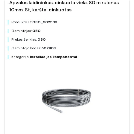
Apvalus laidininkas, cinkuota viela, 80 m rulonas
10mm, St, karštai cinkuotas
Produkto ID:
OBO_5021103
Gamintojas:
OBO
Prekės ženklas:
OBO
Gamintojo kodas:
5021103
Kategorija:
Instaliacijos komponentai