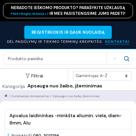
NERADOTE IEŠKOMO PRODUKTO? PARAŠYKITE UŽKLAUSĄ
IR MES PASISTENGSIME JUMS PADĖTI!
PREKYBA@ELIRANGA.LT
REGISTRUOKIS IR GAUK NUOLAIDĄ
DĖL PASIŪLYMŲ IR TIEKIMO TERMINŲ KREIPKITĖS:
KONTAKTAI
SEARCH
Filtrai
Apsauga nuo žaibo, įžeminimas
Kategorija
/
Instaliacijos komponentai
/
Apsauga nuo žaibo, įžeminimas
Apvalus laidininkas -minkšta aliumin. viela, diam-
8mm, Alu
Produkto ID:
OBO_5021294