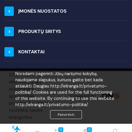
ĮMONĖS NUOSTATOS
PRODUKTŲ SRITYS
KONTAKTAI
Norėdami pagerinti Jūsų naršymo kokybę,
2026 ELIRANGA =
naudojame slapukus, kuriuos galite bet kada
elektros įranga,
atšaukti. Daugiau http://eliranga.lt/privatumo-
automatika,
politika/ Cookies are used for the full functioning
Powered by
apšvietimas,
of this website. By continuing to use this website
pneumatika, robotų
http://eliranga.lt/privatumo-politika/
technika, saulės
Patvirtinti
energetika
0
0