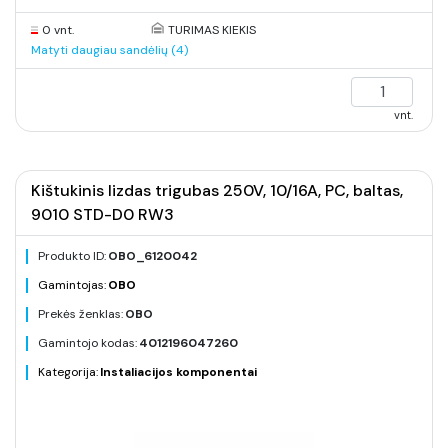
0 vnt.
TURIMAS KIEKIS
Matyti daugiau sandėlių (4)
vnt.
Kištukinis lizdas trigubas 250V, 10/16A, PC, baltas,
9010 STD-D0 RW3
Produkto ID:
OBO_6120042
Gamintojas:
OBO
Prekės ženklas:
OBO
Gamintojo kodas:
4012196047260
Kategorija:
Instaliacijos komponentai