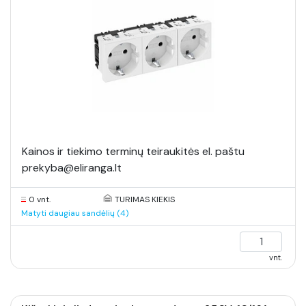
Kainos ir tiekimo terminų teiraukitės el. paštu
prekyba@eliranga.lt
0 vnt.
TURIMAS KIEKIS
Matyti daugiau sandėlių (4)
vnt.