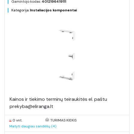
Gamintojo kodas:
4012196419111
Kategorija:
Instaliacijos komponentai
Kainos ir tiekimo terminų teiraukitės el. paštu
prekyba@eliranga.lt
0 vnt.
TURIMAS KIEKIS
Matyti daugiau sandėlių (4)