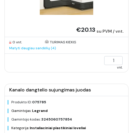
€20.13
su PVM / vnt.
0 vnt.
TURIMAS KIEKIS
Matyti daugiau sandėlių (4)
vnt.
Kanalo dangtelio sujungimas juodas
Produkto ID:
075785
Gamintojas:
Legrand
Gamintojo kodas:
3245060757854
Kategorija:
Instaliaciniai plastikiniai loveliai