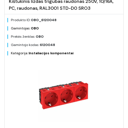
Kištukinis lizdas trigubas raudonas 250V, 10/16A,
PC, raudonas, RAL3001 STD-D0 SRO3
Produkto ID:
OBO_6120048
Gamintojas:
OBO
Prekės ženklas:
OBO
Gamintojo kodas:
6120048
Kategorija:
Instaliacijos komponentai