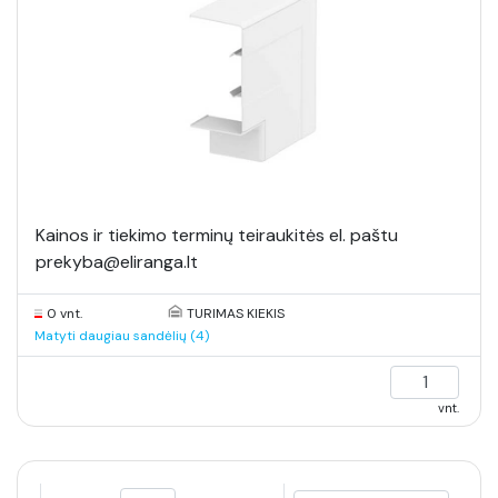
Kainos ir tiekimo terminų teiraukitės el. paštu
prekyba@eliranga.lt
0 vnt.
TURIMAS KIEKIS
Matyti daugiau sandėlių (4)
vnt.