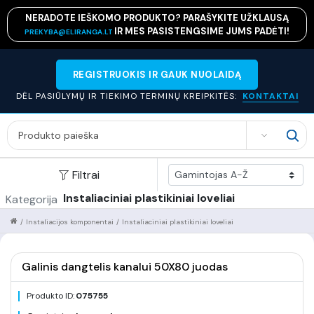
NERADOTE IEŠKOMO PRODUKTO? PARAŠYKITE UŽKLAUSĄ
IR MES PASISTENGSIME JUMS PADĖTI!
PREKYBA@ELIRANGA.LT
REGISTRUOKIS IR GAUK NUOLAIDĄ
DĖL PASIŪLYMŲ IR TIEKIMO TERMINŲ KREIPKITĖS:
KONTAKTAI
SEARCH
Filtrai
Instaliaciniai plastikiniai loveliai
Kategorija
/
Instaliacijos komponentai
/
Instaliaciniai plastikiniai loveliai
Galinis dangtelis kanalui 50X80 juodas
Produkto ID:
075755