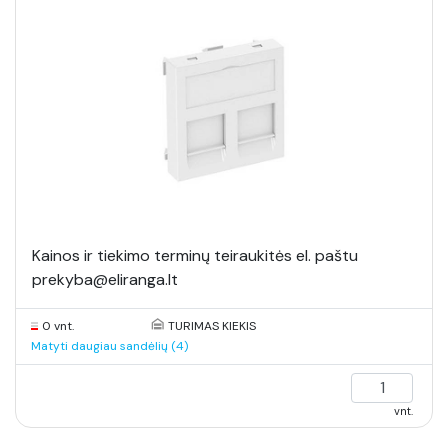
Kainos ir tiekimo terminų teiraukitės el. paštu
prekyba@eliranga.lt
0 vnt.
TURIMAS KIEKIS
Matyti daugiau sandėlių (4)
vnt.