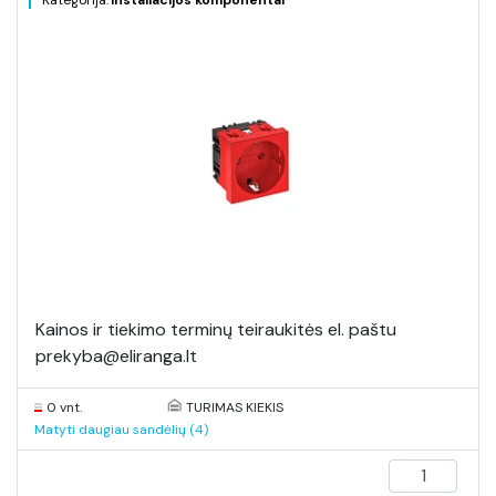
Kategorija:
Instaliacijos komponentai
Kainos ir tiekimo terminų teiraukitės el. paštu
prekyba@eliranga.lt
0 vnt.
TURIMAS KIEKIS
Matyti daugiau sandėlių (4)