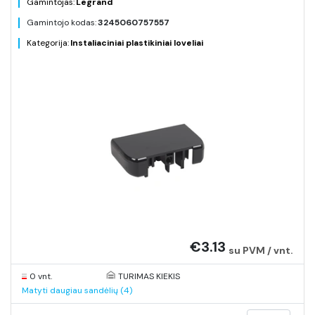
Gamintojas:
Legrand
Gamintojo kodas:
3245060757557
Kategorija:
Instaliaciniai plastikiniai loveliai
€3.13
su PVM / vnt.
0 vnt.
TURIMAS KIEKIS
Matyti daugiau sandėlių (4)