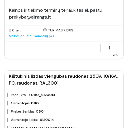
Kainos ir tiekimo terminų teiraukitės el. paštu
prekyba@eliranga.lt
0 vnt.
TURIMAS KIEKIS
Matyti daugiau sandėlių (4)
vnt.
Kištukinis lizdas viengubas raudonas 250V, 10/16A,
PC, raudonas, RAL3001
Produkto ID:
OBO_6120014
Gamintojas:
OBO
Prekės ženklas:
OBO
Gamintojo kodas:
6120014