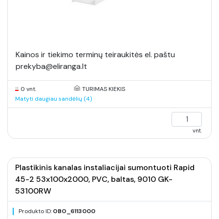
Kainos ir tiekimo terminų teiraukitės el. paštu
prekyba@eliranga.lt
0 vnt.
TURIMAS KIEKIS
Matyti daugiau sandėlių (4)
vnt.
Plastikinis kanalas instaliacijai sumontuoti Rapid
45-2 53x100x2000, PVC, baltas, 9010 GK-
53100RW
Produkto ID:
OBO_6113000