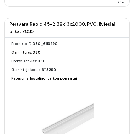
vnt.
Pertvara Rapid 45-2 38x13x2000, PVC, šviesiai
pilka, 7035
Produkto ID:
OBO_6113290
Gamintojas:
OBO
Prekės ženklas:
OBO
Gamintojo kodas:
6113290
Kategorija:
Instaliacijos komponentai