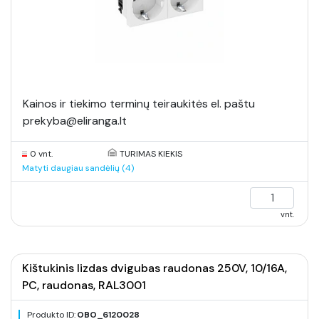
Kainos ir tiekimo terminų teiraukitės el. paštu
prekyba@eliranga.lt
0 vnt.
TURIMAS KIEKIS
Matyti daugiau sandėlių (4)
vnt.
Kištukinis lizdas dvigubas raudonas 250V, 10/16A,
PC, raudonas, RAL3001
Produkto ID:
OBO_6120028