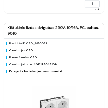
vnt.
Kištukinis lizdas dvigubas 250V, 10/16A, PC, baltas,
9010
Produkto ID:
OBO_6120022
Gamintojas:
OBO
Prekės ženklas:
OBO
Gamintojo kodas:
4012196047109
Kategorija:
Instaliacijos komponentai