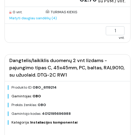
su PVM / vnt.
0 vnt.
TURIMAS KIEKIS
Matyti daugiau sandėlių (4)
vnt.
Dangtelis/laikiklis duomenų 2 vnt lizdams -
pajungimo tipas C, 45x45mm, PC, baltas, RAL9010,
su užuolaid. DTG-2C RW1
Produkto ID:
OBO_6119214
Gamintojas:
OBO
Prekės ženklas:
OBO
Gamintojo kodas:
4012195696988
Kategorija:
Instaliacijos komponentai