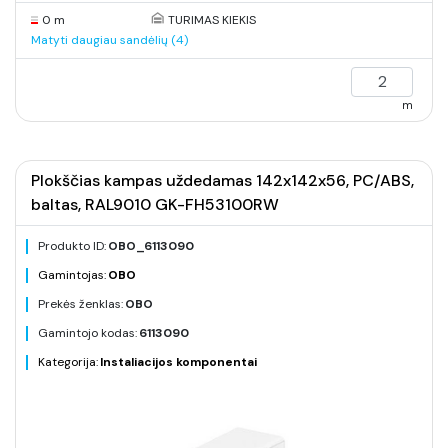
0 m
TURIMAS KIEKIS
Matyti daugiau sandėlių (4)
m
Plokščias kampas uždedamas 142x142x56, PC/ABS,
baltas, RAL9010 GK-FH53100RW
Produkto ID:
OBO_6113090
Gamintojas:
OBO
Prekės ženklas:
OBO
Gamintojo kodas:
6113090
Kategorija:
Instaliacijos komponentai