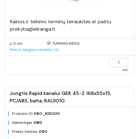
Kainos ir tiekimo terminų teiraukitės el. paštu
prekyba@eliranga.lt
0 vnt.
TURIMAS KIEKIS
Matyti daugiau sandėlių (4)
vnt.
Jungtis Rapid kanalui GEK 45-2 168x55x15,
PC/ABS, balta, RAL9010
Produkto ID:
OBO_6113020
Gamintojas:
OBO
Prekės ženklas:
OBO