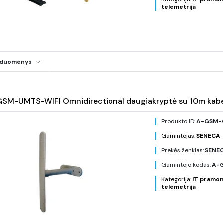
telemetrija
i duomenys
SM-UMTS-WIFI Omnidirectional daugiakryptė su 10m kabe
Produkto ID:
A-GSM-O
Gamintojas:
SENECA
Prekės ženklas:
SENE
Gamintojo kodas:
A-G
Kategorija:
IT pramon
telemetrija