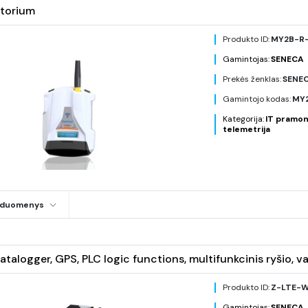
torium
Produkto ID:
MY2B-R
Gamintojas:
SENECA
Prekės ženklas:
SENE
Gamintojo kodas:
MY
Kategorija:
IT pramon
telemetrija
i duomenys
atalogger, GPS, PLC logic functions, multifunkcinis ryšio
Produkto ID:
Z-LTE-
Gamintojas:
SENECA