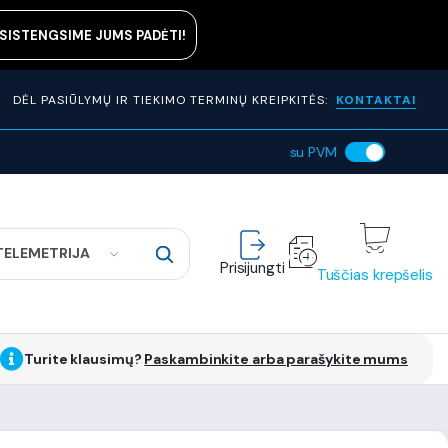
ASISTENGSIME JUMS PADĖTI!
DĖL PASIŪLYMŲ IR TIEKIMO TERMINŲ KREIPKITĖS:
KONTAKTAI
su PVM
TELEMETRIJA
Prisijungti
Tuščias krepšelis
Turite klausimų?
Paskambinkite arba parašykite mums