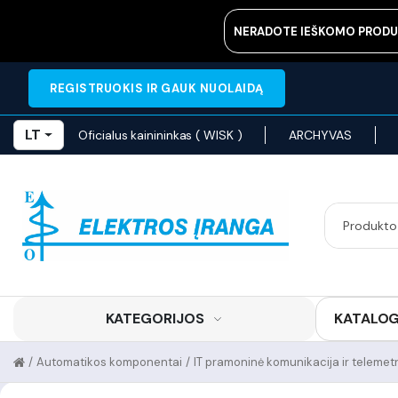
NERADOTE IEŠKOMO PRODU
REGISTRUOKIS IR GAUK NUOLAIDĄ
LT
Oficialus kainininkas ( WISK )
ARCHYVAS
KATEGORIJOS
KATALO
/
Automatikos komponentai
/
IT pramoninė komunikacija ir telemetr