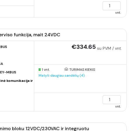
vnt.
rviso funkcija, mait 24VDC
€334.65
MBUS
su PVM / vnt.
CA
1 vnt.
TURIMAS KIEKIS
EY-MBUS
Matyti daugiau sandėlių (4)
inė komunikacija ir
vnt.
nimo bloku 12VDC/230VAC ir integruotu