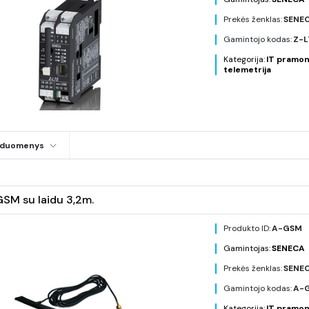
Prekės ženklas:
SENE
Gamintojo kodas:
Z-
Kategorija:
IT pramon
telemetrija
i duomenys
SM su laidu 3,2m.
Produkto ID:
A-GSM
Gamintojas:
SENECA
Prekės ženklas:
SENE
Gamintojo kodas:
A-
Kategorija:
IT pramon