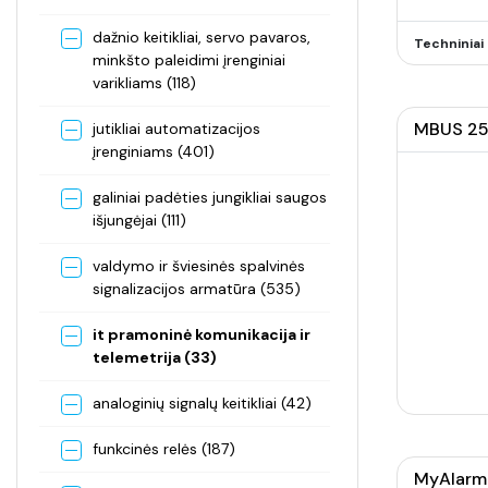
dažnio keitikliai, servo pavaros,
Techninia
minkšto paleidimi įrenginiai
varikliams (118)
MBUS 25 
jutikliai automatizacijos
įrenginiams (401)
galiniai padėties jungikliai saugos
išjungėjai (111)
valdymo ir šviesinės spalvinės
signalizacijos armatūra (535)
it pramoninė komunikacija ir
telemetrija (33)
analoginių signalų keitikliai (42)
funkcinės relės (187)
MyAlarm2