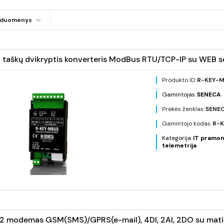
i duomenys
taškų dvikryptis konverteris ModBus RTU/TCP-IP su WEB se
Produkto ID:
R-KEY-
Gamintojas:
SENECA
Prekės ženklas:
SENE
Gamintojo kodas:
R-K
Kategorija:
IT pramon
telemetrija
 modemas GSM(SMS)/GPRS(e-mail), 4DI, 2AI, 2DO su mati