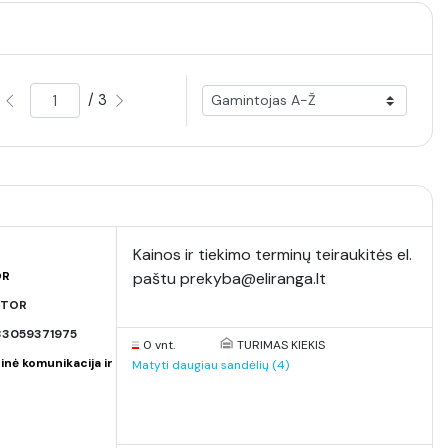
/ 3
Kainos ir tiekimo terminų teiraukitės el.
OR
paštu prekyba@eliranga.lt
UTOR
3059371975
0 vnt.
TURIMAS KIEKIS
inė komunikacija ir
Matyti daugiau sandėlių (4)