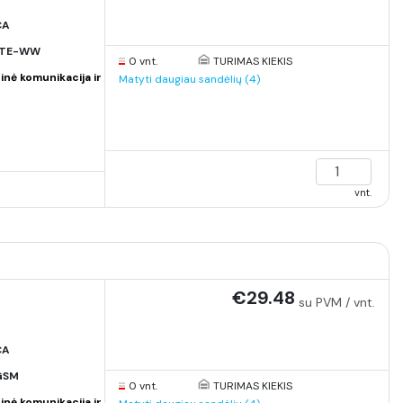
CA
LTE-WW
0 vnt.
TURIMAS KIEKIS
inė komunikacija ir
Matyti daugiau sandėlių (4)
vnt.
€29.48
su PVM / vnt.
CA
GSM
0 vnt.
TURIMAS KIEKIS
inė komunikacija ir