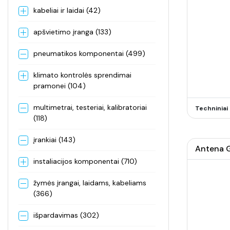
kabeliai ir laidai (42)
apšvietimo įranga (133)
pneumatikos komponentai (499)
klimato kontrolės sprendimai
pramonei (104)
multimetrai, testeriai, kalibratoriai
Techninia
(118)
įrankiai (143)
Antena G
instaliacijos komponentai (710)
žymės įrangai, laidams, kabeliams
(366)
išpardavimas (302)