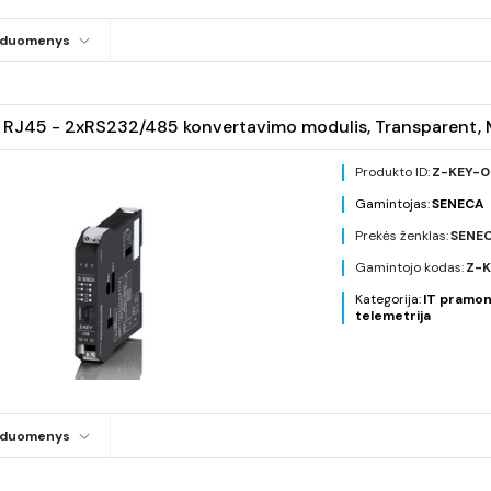
i duomenys
 RJ45 - 2xRS232/485 konvertavimo modulis, Transparent, 
Produkto ID:
Z-KEY-0
Gamintojas:
SENECA
Prekės ženklas:
SENE
Gamintojo kodas:
Z-K
Kategorija:
IT pramon
telemetrija
i duomenys