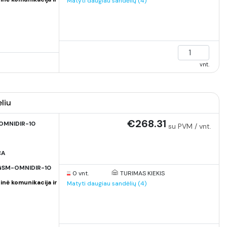
Matyti daugiau sandėlių (4)
vnt.
liu
€268.31
MNIDIR-10
su PVM / vnt.
CA
SM-OMNIDIR-10
0 vnt.
TURIMAS KIEKIS
inė komunikacija ir
Matyti daugiau sandėlių (4)