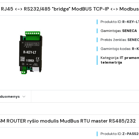
 RJ45 <-> RS232/485 "bridge" ModBUS TCP-IP <-> Modbus
Produkto ID:
R-KEY-L
Gamintojas:
SENECA
Prekės ženklas:
SENE
Gamintojo kodas:
R-K
Kategorija:
IT pramon
telemetrija
i duomenys
M ROUTER ryšio modulis MudBus RTU master RS485/232
Produkto ID:
Z-PASS