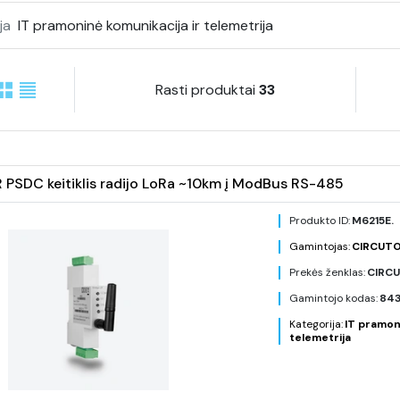
ja
IT pramoninė komunikacija ir telemetrija
Rasti produktai
33
R PSDC keitiklis radijo LoRa ~10km į ModBus RS-485
Produkto ID:
M6215E.
Gamintojas:
CIRCUT
Prekės ženklas:
CIRC
Gamintojo kodas:
843
Kategorija:
IT pramon
telemetrija