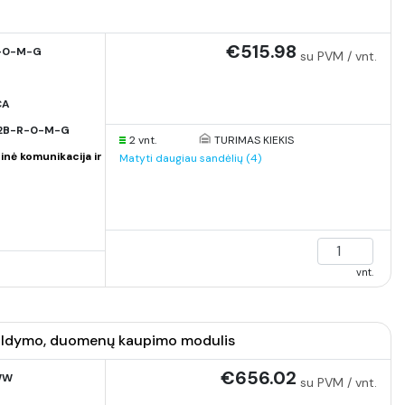
€515.98
-0-M-G
su PVM / vnt.
CA
2B-R-0-M-G
2 vnt.
TURIMAS KIEKIS
inė komunikacija ir
Matyti daugiau sandėlių (4)
vnt.
, valdymo, duomenų kaupimo modulis
€656.02
WW
su PVM / vnt.