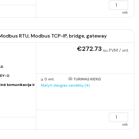
vnt.
Modbus RTU, Modbus TCP-IP, bridge, gateway
€272.73
su PVM / vnt.
CA
EY-0
0 vnt.
TURIMAS KIEKIS
inė komunikacija ir
Matyti daugiau sandėlių (4)
vnt.