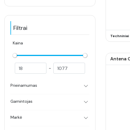
Filtrai
Techninia
Kaina
Antena G
-
Prieinamumas
Gamintojas
Markė