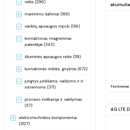
relės (296)
akumulia
maitinimo šaltiniai (188)
variklių apsaugos mpcb (136)
kontaktoriai, magnetiniai
paleidėjai (343)
šiluminės apsaugos relės (118)
kontaktinės rinklės, gnybtai (672)
jungtys jutikliams, valdymo ir it
Techninia
sistemoms (371)
proceso indikacija ir valdymas
(57)
4G LTE D
elektrotechnikos komponentai
(3127)