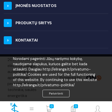
ĮMONĖS NUOSTATOS
PRODUKTŲ SRITYS
KONTAKTAI
Norėdami pagerinti Jūsų naršymo kokybę,
2026 ELIRANGA =
naudojame slapukus, kuriuos galite bet kada
elektros įranga,
atšaukti. Daugiau http://eliranga.lt/privatumo-
automatika,
politika/ Cookies are used for the full functioning
Powered by
apšvietimas,
of this website. By continuing to use this website
pneumatika, robotų
http://eliranga.lt/privatumo-politika/
technika, saulės
Patvirtinti
energetika
0
0