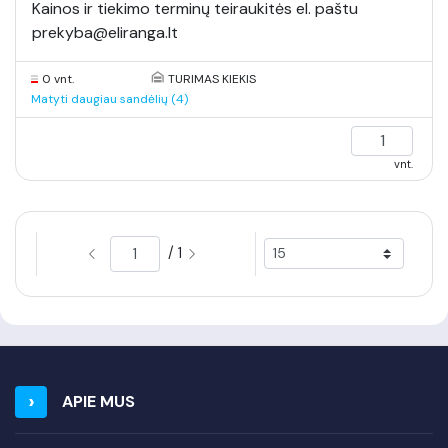
Kainos ir tiekimo terminų teiraukitės el. paštu
prekyba@eliranga.lt
0 vnt.
TURIMAS KIEKIS
Matyti daugiau sandėlių (4)
vnt.
/ 1
APIE MUS