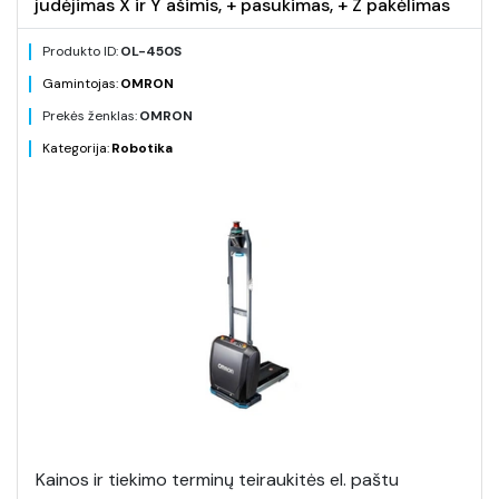
judėjimas X ir Y ašimis, + pasukimas, + Z pakėlimas
Produkto ID:
OL-450S
Gamintojas:
OMRON
Prekės ženklas:
OMRON
Kategorija:
Robotika
Kainos ir tiekimo terminų teiraukitės el. paštu