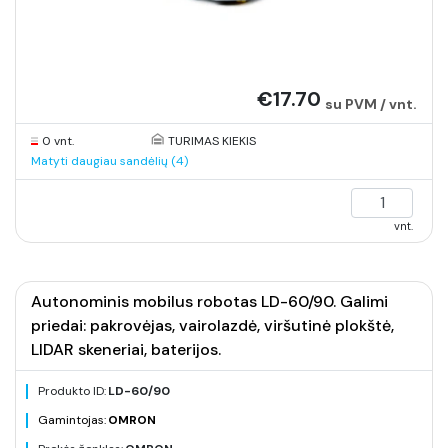
€17.70
su PVM / vnt.
0 vnt.
TURIMAS KIEKIS
Matyti daugiau sandėlių (4)
vnt.
Autonominis mobilus robotas LD-60/90. Galimi
priedai: pakrovėjas, vairolazdė, viršutinė plokštė,
LIDAR skeneriai, baterijos.
Produkto ID:
LD-60/90
Gamintojas:
OMRON