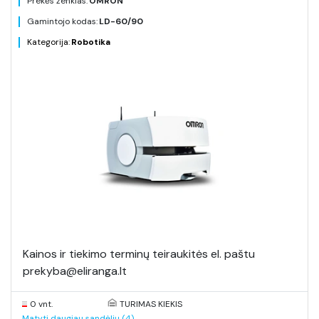
Prekės ženklas:
OMRON
Gamintojo kodas:
LD-60/90
Kategorija:
Robotika
Kainos ir tiekimo terminų teiraukitės el. paštu
prekyba@eliranga.lt
0 vnt.
TURIMAS KIEKIS
Matyti daugiau sandėlių (4)