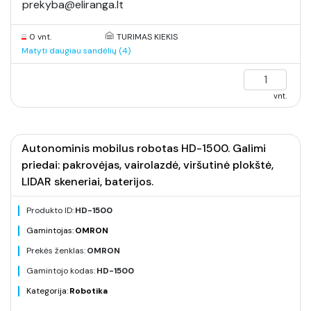
prekyba@eliranga.lt
0 vnt.
TURIMAS KIEKIS
Matyti daugiau sandėlių (4)
vnt.
Autonominis mobilus robotas HD-1500. Galimi
priedai: pakrovėjas, vairolazdė, viršutinė plokštė,
LIDAR skeneriai, baterijos.
Produkto ID:
HD-1500
Gamintojas:
OMRON
Prekės ženklas:
OMRON
Gamintojo kodas:
HD-1500
Kategorija:
Robotika