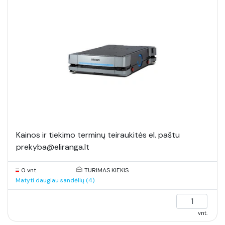
Kainos ir tiekimo terminų teiraukitės el. paštu
prekyba@eliranga.lt
0 vnt.
TURIMAS KIEKIS
Matyti daugiau sandėlių (4)
vnt.