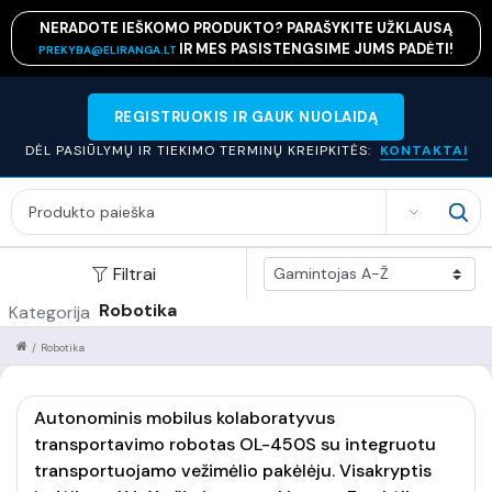
NERADOTE IEŠKOMO PRODUKTO? PARAŠYKITE UŽKLAUSĄ
IR MES PASISTENGSIME JUMS PADĖTI!
PREKYBA@ELIRANGA.LT
REGISTRUOKIS IR GAUK NUOLAIDĄ
DĖL PASIŪLYMŲ IR TIEKIMO TERMINŲ KREIPKITĖS:
KONTAKTAI
SEARCH
Filtrai
Robotika
Kategorija
/
Robotika
Autonominis mobilus kolaboratyvus
transportavimo robotas OL-450S su integruotu
transportuojamo vežimėlio pakėlėju. Visakryptis