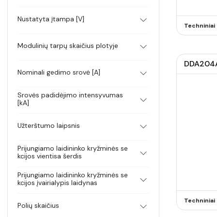
Nustatyta įtampa [V]
Techninia
Modulinių tarpų skaičius plotyje
DDA204A-
Nominali gedimo srovė [A]
Srovės padidėjimo intensyvumas
[kA]
Užterštumo laipsnis
Prijungiamo laidininko kryžminės se
kcijos vientisa šerdis
Prijungiamo laidininko kryžminės se
kcijos įvairialypis laidynas
Techninia
Polių skaičius