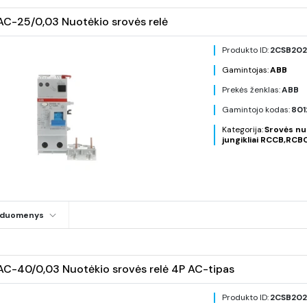
-25/0,03 Nuotėkio srovės relė
Produkto ID:
2CSB202
Gamintojas:
ABB
Prekės ženklas:
ABB
Gamintojo kodas:
801
Kategorija:
Srovės nu
jungikliai RCCB,RCB
i duomenys
-40/0,03 Nuotėkio srovės relė 4P AC-tipas
Produkto ID:
2CSB202