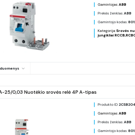
Gamintojas:
ABB
Prekės ženklas:
ABB
Gamintojo kodas:
801
Kategorija:
Srovės nu
jungikliai RCCB,RCB
i duomenys
25/0,03 Nuotėkio srovės relė 4P A-tipas
Produkto ID:
2CSB204
Gamintojas:
ABB
Prekės ženklas:
ABB
Gamintojo kodas:
801