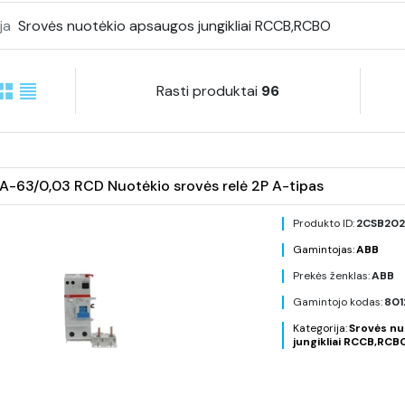
ja
Srovės nuotėkio apsaugos jungikliai RCCB,RCBO
Rasti produktai
96
-63/0,03 RCD Nuotėkio srovės relė 2P A-tipas
Produkto ID:
2CSB202
Gamintojas:
ABB
Prekės ženklas:
ABB
Gamintojo kodas:
801
Kategorija:
Srovės nu
jungikliai RCCB,RCB