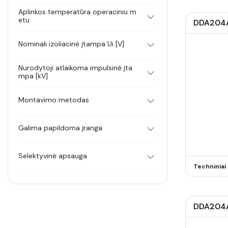
Aplinkos temperatūra operaciniu m
etu
DDA204AC
Nominali izoliacinė įtampa Ui [V]
Nurodytoji atlaikoma impulsinė įta
mpa [kV]
Montavimo metodas
Galima papildoma įranga
Selektyvinė apsauga
Techninia
DDA204AC