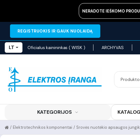
NERADOTE IEŠKOMO PRODU
REGISTRUOKIS IR GAUK NUOLAIDĄ
LT
Oficialus kainininkas ( WISK )
ARCHYVAS
KATEGORIJOS
KATALO
/
Elektrotechnikos komponentai
/
Srovės nuotėkio apsaugos jungi