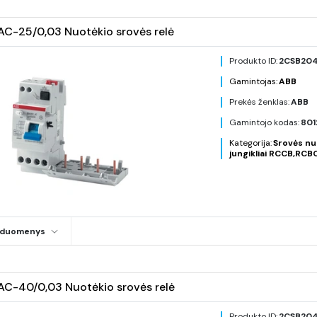
-25/0,03 Nuotėkio srovės relė
Produkto ID:
2CSB204
Gamintojas:
ABB
Prekės ženklas:
ABB
Gamintojo kodas:
801
Kategorija:
Srovės nu
jungikliai RCCB,RCB
i duomenys
-40/0,03 Nuotėkio srovės relė
Produkto ID:
2CSB20