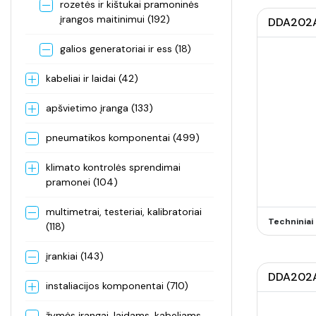
rozetės ir kištukai pramoninės
įrangos maitinimui (192)
DDA202AC
galios generatoriai ir ess (18)
kabeliai ir laidai (42)
apšvietimo įranga (133)
pneumatikos komponentai (499)
klimato kontrolės sprendimai
pramonei (104)
multimetrai, testeriai, kalibratoriai
Techninia
(118)
įrankiai (143)
DDA202AC
instaliacijos komponentai (710)
žymės įrangai, laidams, kabeliams