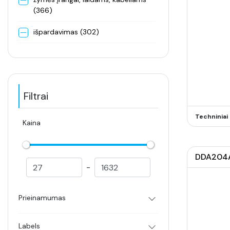
(366)
išpardavimas (302)
Filtrai
Techninia
Kaina
DDA204A-
-
Prieinamumas
Labels