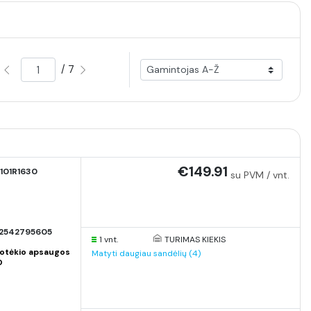
/ 7
€149.91
101R1630
su PVM / vnt.
2542795605
1 vnt.
TURIMAS KIEKIS
otėkio apsaugos
Matyti daugiau sandėlių (4)
O