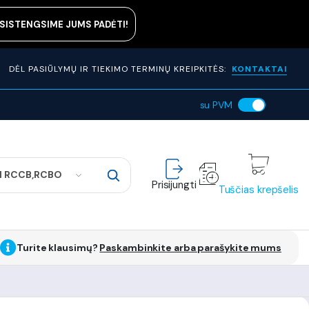
ASISTENGSIME JUMS PADĖTI!
DĖL PASIŪLYMŲ IR TIEKIMO TERMINŲ KREIPKITĖS:
KONTAKTAI
su PVM
I RCCB,RCBO
Prisijungti
Tuščias krepšelis
Turite klausimų?
Paskambinkite arba parašykite mums