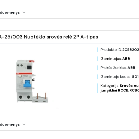
i duomenys
25/0.03 Nuotėkio srovės relė 2P A-tipas
Produkto ID:
2CSB202
Gamintojas:
ABB
Prekės ženklas:
ABB
Gamintojo kodas:
801
Kategorija:
Srovės nu
jungikliai RCCB,RCB
i duomenys