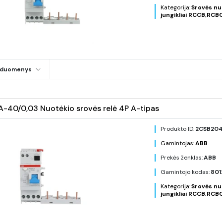
Kategorija:
Srovės nu
jungikliai RCCB,RCB
i duomenys
40/0,03 Nuotėkio srovės relė 4P A-tipas
Produkto ID:
2CSB204
Gamintojas:
ABB
Prekės ženklas:
ABB
Gamintojo kodas:
801
Kategorija:
Srovės nu
jungikliai RCCB,RCB