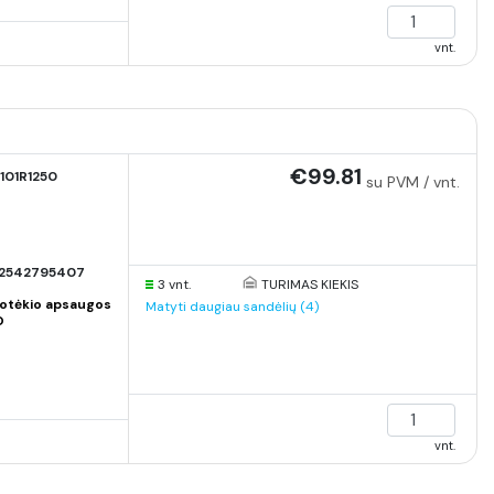
vnt.
€99.81
101R1250
su PVM / vnt.
2542795407
3 vnt.
TURIMAS KIEKIS
otėkio apsaugos
Matyti daugiau sandėlių (4)
O
vnt.