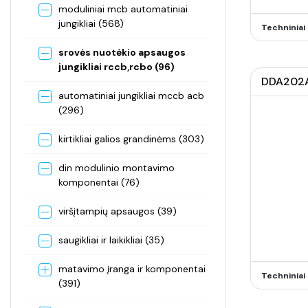
moduliniai mcb automatiniai
jungikliai (568)
Techninia
srovės nuotėkio apsaugos
jungikliai rccb,rcbo (96)
DDA202A-
automatiniai jungikliai mccb acb
(296)
kirtikliai galios grandinėms (303)
din modulinio montavimo
komponentai (76)
viršįtampių apsaugos (39)
saugikliai ir laikikliai (35)
matavimo įranga ir komponentai
Techninia
(391)