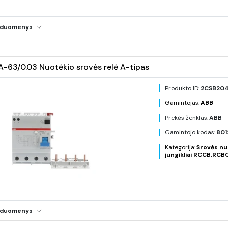
i duomenys
63/0.03 Nuotėkio srovės relė A-tipas
Produkto ID:
2CSB204
Gamintojas:
ABB
Prekės ženklas:
ABB
Gamintojo kodas:
801
Kategorija:
Srovės nu
jungikliai RCCB,RCB
i duomenys