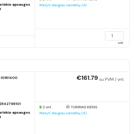
otėkio apsaugos
Matyti daugiau sandėlių (4)
O
vnt.
€161.79
101R1400
su PVM / vnt.
2542798101
2 vnt.
TURIMAS KIEKIS
otėkio apsaugos
Matyti daugiau sandėlių (4)
O