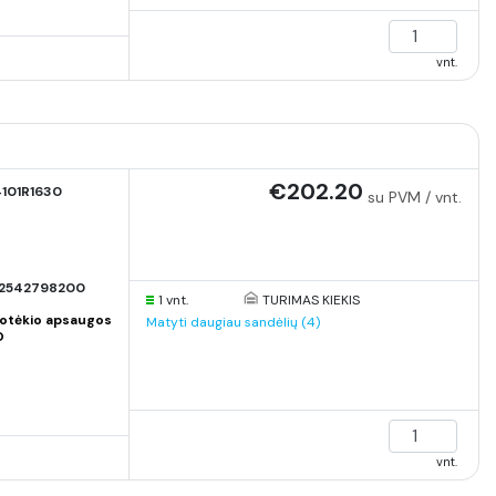
vnt.
€202.20
101R1630
su PVM / vnt.
2542798200
1 vnt.
TURIMAS KIEKIS
otėkio apsaugos
Matyti daugiau sandėlių (4)
O
vnt.