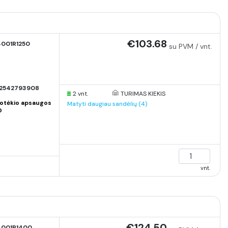
€103.68
001R1250
su PVM / vnt.
2542793908
2 vnt.
TURIMAS KIEKIS
otėkio apsaugos
Matyti daugiau sandėlių (4)
O
vnt.
€124.50
4001R1400