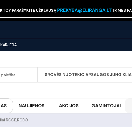
PREKYBA@ELIRANGA.LT
KTO? PARAŠYKITE UŽKLAUSĄ
IR MES P
KARJERA
SROVĖS NUOTĖKIO APSAUGOS JUNGIKLIA
SEARCH
GAS
NAUJIENOS
AKCIJOS
GAMINTOJAI
kliai RCCB,RCBO