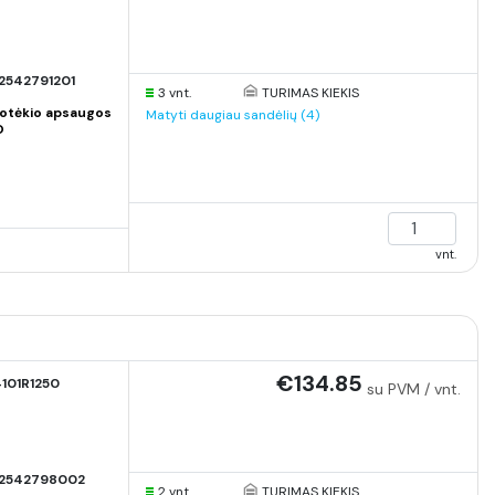
2542791201
3 vnt.
TURIMAS KIEKIS
otėkio apsaugos
Matyti daugiau sandėlių (4)
O
vnt.
€134.85
101R1250
su PVM / vnt.
2542798002
2 vnt.
TURIMAS KIEKIS