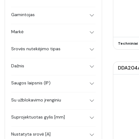
Gamintojas
Markė
Techninia
Srovės nutekėjimo tipas
Dažnis
DDA204A-
Saugos laipsnis (IP)
Su užblokavimo įrenginiu
Suprojektuotas gylis [mm]
Nustatyta srovė [A]