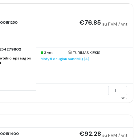
€76.85
001R1250
su PVM / vnt.
2542791102
3 vnt.
TURIMAS KIEKIS
otėkio apsaugos
Matyti daugiau sandėlių (4)
O
vnt.
€92.28
001R1400
su PVM / vnt.