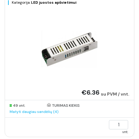
Kategorija:
LED juostos apšvietimui
€6.36
su PVM / vnt.
49 vnt.
TURIMAS KIEKIS
Matyti daugiau sandėlių (4)
vnt.