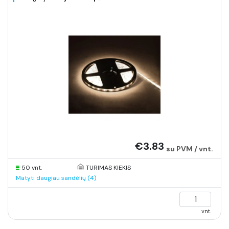
€3.83
su PVM / vnt.
50 vnt.
TURIMAS KIEKIS
Matyti daugiau sandėlių (4)
vnt.