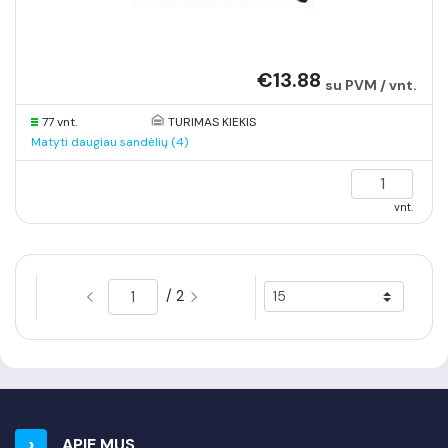
€13.88
su PVM / vnt.
77 vnt.
TURIMAS KIEKIS
Matyti daugiau sandėlių (4)
vnt.
/ 2
APIE MUS