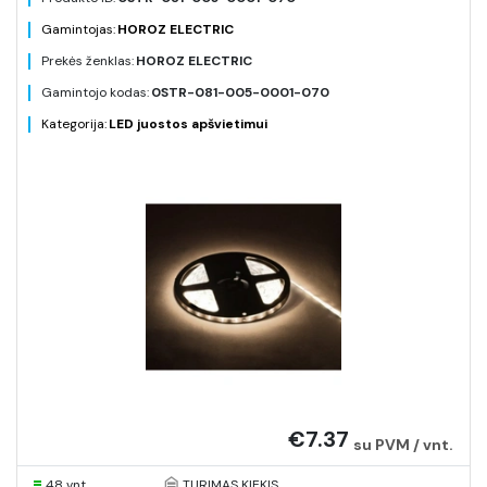
Gamintojas:
HOROZ ELECTRIC
Prekės ženklas:
HOROZ ELECTRIC
Gamintojo kodas:
0STR-081-005-0001-070
Kategorija:
LED juostos apšvietimui
€7.37
su PVM / vnt.
48 vnt.
TURIMAS KIEKIS