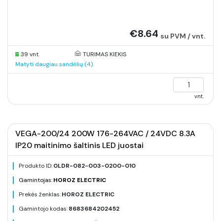
€8.64
su PVM / vnt.
39 vnt.
TURIMAS KIEKIS
Matyti daugiau sandėlių (4)
vnt.
VEGA-200/24 200W 176-264VAC / 24VDC 8.3A
IP20 maitinimo šaltinis LED juostai
Produkto ID:
0LDR-082-003-0200-010
Gamintojas:
HOROZ ELECTRIC
Prekės ženklas:
HOROZ ELECTRIC
Gamintojo kodas:
8683684202452