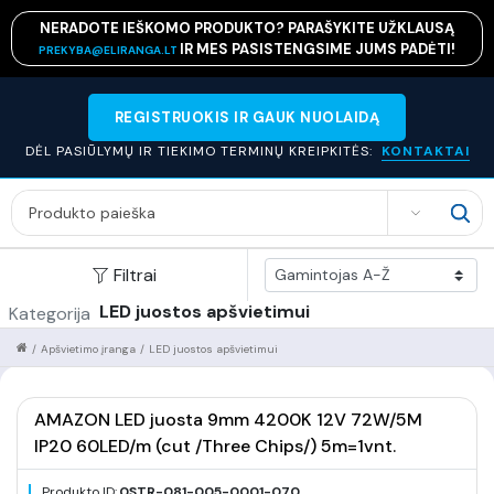
NERADOTE IEŠKOMO PRODUKTO? PARAŠYKITE UŽKLAUSĄ
IR MES PASISTENGSIME JUMS PADĖTI!
PREKYBA@ELIRANGA.LT
REGISTRUOKIS IR GAUK NUOLAIDĄ
DĖL PASIŪLYMŲ IR TIEKIMO TERMINŲ KREIPKITĖS:
KONTAKTAI
SEARCH
Filtrai
LED juostos apšvietimui
Kategorija
/
Apšvietimo įranga
/
LED juostos apšvietimui
AMAZON LED juosta 9mm 4200K 12V 72W/5M
IP20 60LED/m (cut /Three Chips/) 5m=1vnt.
Produkto ID:
0STR-081-005-0001-070