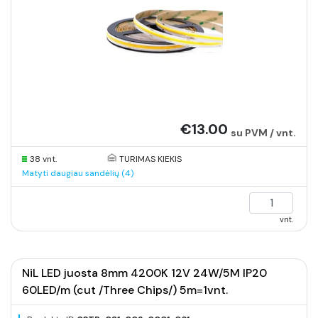
€13.00
su PVM / vnt.
38 vnt.
TURIMAS KIEKIS
Matyti daugiau sandėlių (4)
vnt.
NiL LED juosta 8mm 4200K 12V 24W/5M IP20
60LED/m (cut /Three Chips/) 5m=1vnt.