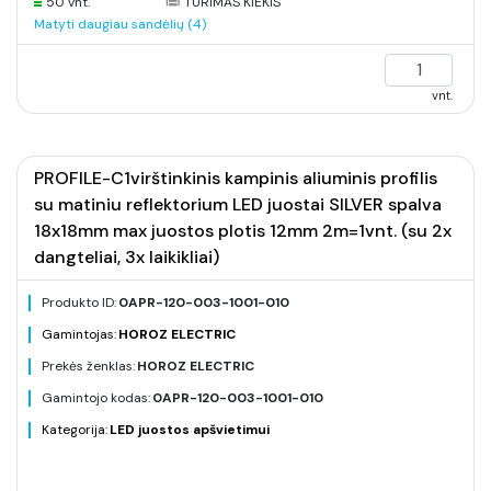
50 vnt.
TURIMAS KIEKIS
Matyti daugiau sandėlių (4)
vnt.
PROFILE-C1virštinkinis kampinis aliuminis profilis
su matiniu reflektorium LED juostai SILVER spalva
18x18mm max juostos plotis 12mm 2m=1vnt. (su 2x
dangteliai, 3x laikikliai)
Produkto ID:
0APR-120-003-1001-010
Gamintojas:
HOROZ ELECTRIC
Prekės ženklas:
HOROZ ELECTRIC
Gamintojo kodas:
0APR-120-003-1001-010
Kategorija:
LED juostos apšvietimui