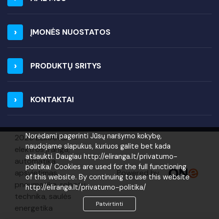
ĮMONĖS NUOSTATOS
PRODUKTŲ SRITYS
KONTAKTAI
Norėdami pagerinti Jūsų naršymo kokybę,
2026 ELIRANGA =
naudojame slapukus, kuriuos galite bet kada
elektros įranga,
atšaukti. Daugiau http://eliranga.lt/privatumo-
automatika,
politika/ Cookies are used for the full functioning
Powered by
apšvietimas,
of this website. By continuing to use this website
pneumatika, robotų
http://eliranga.lt/privatumo-politika/
technika, saulės
Patvirtinti
energetika