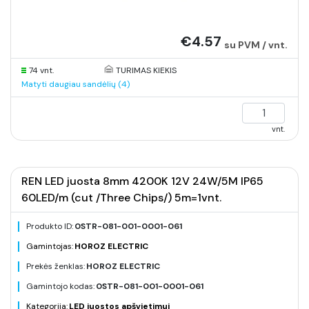
€4.57
su PVM / vnt.
74 vnt.
TURIMAS KIEKIS
Matyti daugiau sandėlių (4)
vnt.
REN LED juosta 8mm 4200K 12V 24W/5M IP65
60LED/m (cut /Three Chips/) 5m=1vnt.
Produkto ID:
0STR-081-001-0001-061
Gamintojas:
HOROZ ELECTRIC
Prekės ženklas:
HOROZ ELECTRIC
Gamintojo kodas:
0STR-081-001-0001-061
Kategorija:
LED juostos apšvietimui