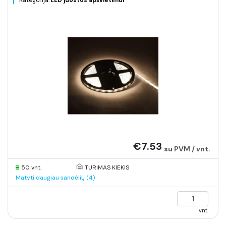
Kategorija:
LED juostos apšvietimui
€7.53
su PVM / vnt.
50 vnt.
TURIMAS KIEKIS
Matyti daugiau sandėlių (4)
vnt.