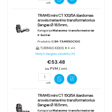
vnt.
TRAMS mini CT 100/5A išardomas
srovės matavimo transformatorius
(langas Ø 18.5mm...
Kategorija:
Matavimo transformatoriai
ir šuntai
Produkto ID:
IM-TAMS50C100
TURIMAS KIEKIS
6 vnt.
Matyti daugiau sandėlių (4)
€53.48
su PVM / vnt.
vnt.
TRAMS mini CT 150/5A išardomas
srovės matavimo transformatorius
(langas Ø 18.5mm...
Kategorija:
Matavimo transformatoriai