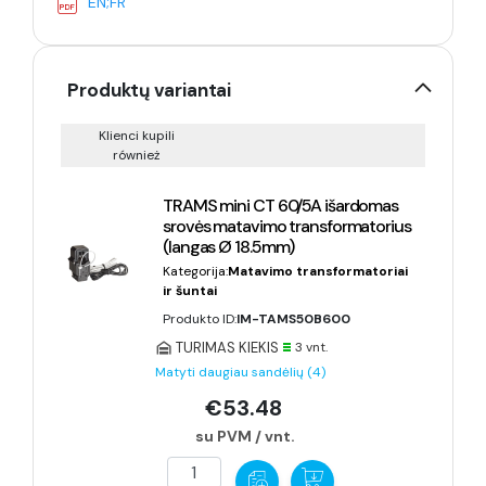
EN;FR
Produktų variantai
Klienci kupili
również
TRAMS mini CT 60/5A išardomas
srovės matavimo transformatorius
(langas Ø 18.5mm)
Kategorija:
Matavimo transformatoriai
ir šuntai
Produkto ID:
IM-TAMS50B600
TURIMAS KIEKIS
3 vnt.
Matyti daugiau sandėlių (4)
€53.48
su PVM / vnt.