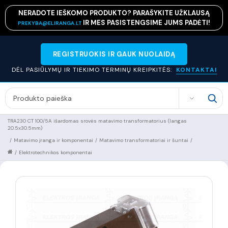
NERADOTE IEŠKOMO PRODUKTO? PARAŠYKITE UŽKLAUSĄ
IR MES PASISTENGSIME JUMS PADĖTI!
PREKYBA@ELIRANGA.LT
REGISTRUOKIS IR GAUK NUOLAIDĄ
DĖL PASIŪLYMŲ IR TIEKIMO TERMINŲ KREIPKITĖS:
KONTAKTAI
SEARCH
TRA230 CT 100/5A išardomas srovės matavimo transformatorius (langas
20.5x30.5mm)
/
Matavimo įranga ir komponentai
/
Matavimo transformatoriai ir šuntai
/
/
Elektrotechnikos komponentai