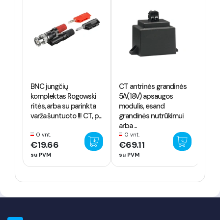
BNC jungčių
CT antrinės grandinės
komplektas Rogowski
5A(18V) apsaugos
ritės, arba su parinkta
modulis, esand
varža šuntuoto !!! CT, p...
grandinės nutrūkimui
arba ...
0 vnt.
0 vnt.
€19.66
€69.11
su PVM
su PVM