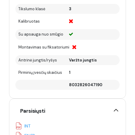
Tikslumo klasė
3
Kalibruotas
Su apsauga nuo smūgio
Montavimas su fiksatoriumi
Antrinė jungtis/ryšys
Varžto jungtis
Pirminių įvesčių skaičius
1
8032826047190
Parsisiųsti
INT