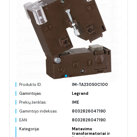
Produkto ID:
IM-TA23050C100
Gamintojas:
Legrand
Prekių ženklas:
IME
Gamintojo indeksas:
8032826047190
EAN:
8032826047190
Kategorija:
Matavimo
transformatoriai ir