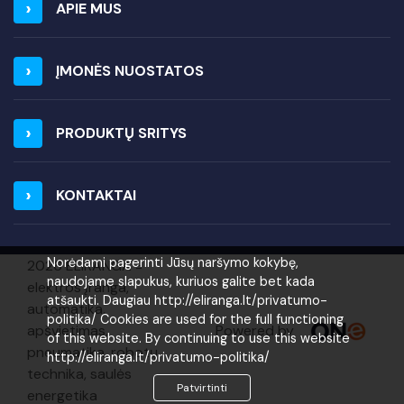
APIE MUS
ĮMONĖS NUOSTATOS
PRODUKTŲ SRITYS
KONTAKTAI
Norėdami pagerinti Jūsų naršymo kokybę,
2026 ELIRANGA =
naudojame slapukus, kuriuos galite bet kada
elektros įranga,
atšaukti. Daugiau http://eliranga.lt/privatumo-
automatika,
politika/ Cookies are used for the full functioning
Powered by
apšvietimas,
of this website. By continuing to use this website
pneumatika, robotų
http://eliranga.lt/privatumo-politika/
technika, saulės
Patvirtinti
energetika