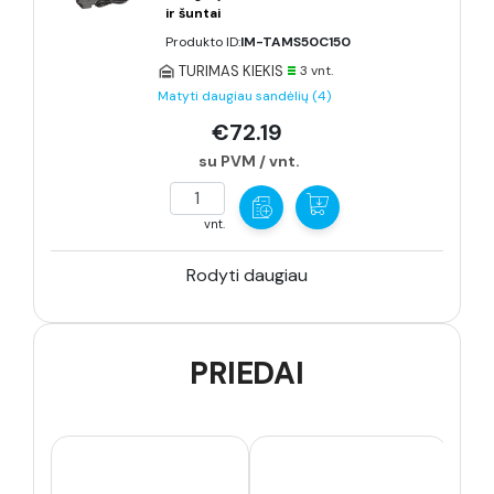
ir šuntai
Produkto ID:
IM-TAMS50C150
TURIMAS KIEKIS
3 vnt.
Matyti daugiau sandėlių (4)
€72.19
su PVM / vnt.
vnt.
Rodyti daugiau
PRIEDAI