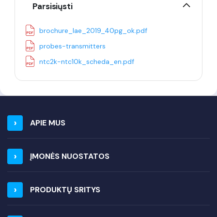
Parsisiųsti
brochure_lae_2019_40pg_ok.pdf
probes-transmitters
ntc2k-ntc10k_scheda_en.pdf
APIE MUS
ĮMONĖS NUOSTATOS
PRODUKTŲ SRITYS