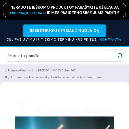
NERADOTE IEŠKOMO PRODUKTO? PARAŠYKITE UŽKLAUSĄ
IR MES PASISTENGSIME JUMS PADĖTI!
PREKYBA@ELIRANGA.LT
REGISTRUOKIS IR GAUK NUOLAIDĄ
DĖL PASIŪLYMŲ IR TIEKIMO TERMINŲ KREIPKITĖS:
KONTAKTAI
SEARCH
/
Temperatūros jutiklis PTC1000 -40-120°C 2m IP67
/
Automatikos komponentai
/
Jutikliai automatizacijos įrenginiams