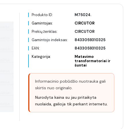
Produkto ID:
M75024.
Gamintojas:
CIRCUTOR
Prekių ženklas:
CIRCUTOR
Gamintojo indeksas:
8433059310325
EAN:
8433059310325
Kategorija:
Matavimo
transformatoriai ir
šuntai
Informacinio pobūdžio nuotrauka gali
skirtis nuo originalo.
Nurodyta kaina su jau pritaikyta
nuolaida, galioja tik perkant internetu.