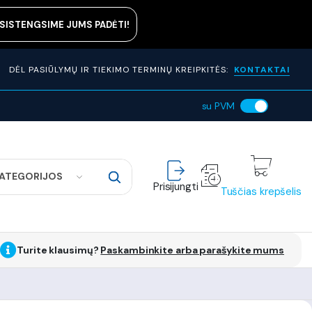
ASISTENGSIME JUMS PADĖTI!
DĖL PASIŪLYMŲ IR TIEKIMO TERMINŲ KREIPKITĖS:
KONTAKTAI
su PVM
KATEGORIJOS
Prisijungti
Tuščias krepšelis
Turite klausimų?
Paskambinkite arba parašykite mums