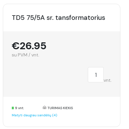
TD5 75/5A sr. tansformatorius
€26.95
su PVM / vnt.
vnt.
9 vnt.
TURIMAS KIEKIS
Matyti daugiau sandėlių (4)