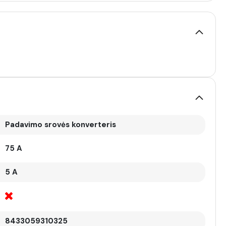
Padavimo srovės konverteris
75 A
5 A
8433059310325