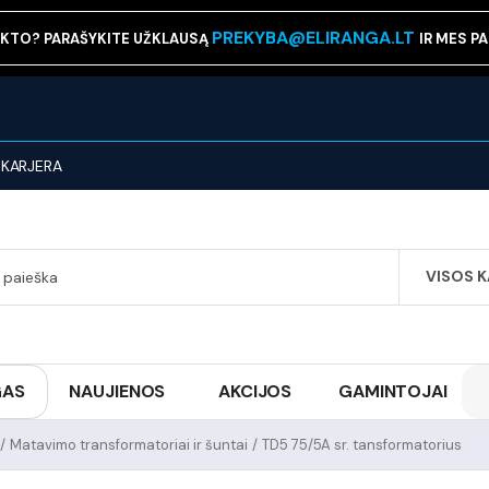
PREKYBA@ELIRANGA.LT
KTO? PARAŠYKITE UŽKLAUSĄ
IR MES P
KARJERA
VISOS 
SEARCH
GAS
NAUJIENOS
AKCIJOS
GAMINTOJAI
/
Matavimo transformatoriai ir šuntai
/
TD5 75/5A sr. tansformatorius