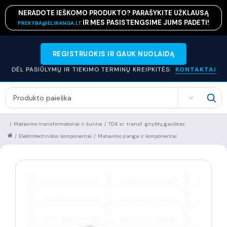
NERADOTE IEŠKOMO PRODUKTO? PARAŠYKITE UŽKLAUSĄ
IR MES PASISTENGSIME JUMS PADĖTI!
PREKYBA@ELIRANGA.LT
REGISTRUOKIS IR GAUK NUOLAIDĄ
DĖL PASIŪLYMŲ IR TIEKIMO TERMINŲ KREIPKITĖS:
KONTAKTAI
SEARCH
/
Matavimo transformatoriai ir šuntai
/
TD4 sr. transf. gnybtų gaubtas
/
Elektrotechnikos komponentai
/
Matavimo įranga ir komponentai