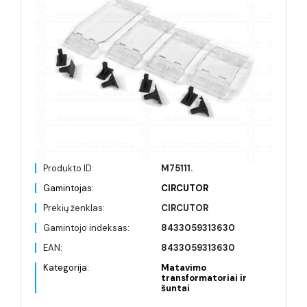
Produkto ID:
M75111.
Gamintojas:
CIRCUTOR
Prekių ženklas:
CIRCUTOR
Gamintojo indeksas:
8433059313630
EAN:
8433059313630
Kategorija:
Matavimo
transformatoriai ir
šuntai