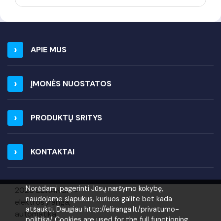
APIE MUS
ĮMONĖS NUOSTATOS
PRODUKTŲ SRITYS
KONTAKTAI
Norėdami pagerinti Jūsų naršymo kokybę,
2026 ELIRANGA =
naudojame slapukus, kuriuos galite bet kada
elektros įranga,
atšaukti. Daugiau http://eliranga.lt/privatumo-
automatika,
politika/ Cookies are used for the full functioning