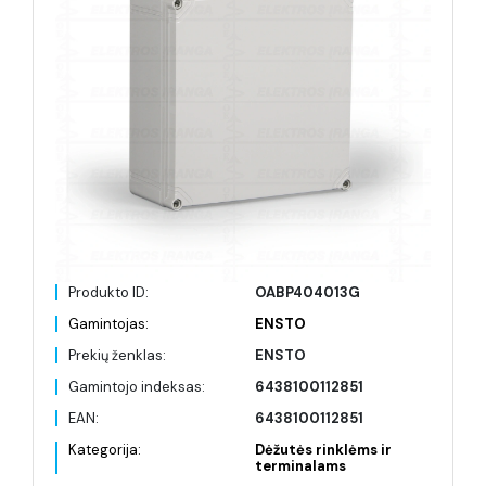
Produkto ID:
OABP404013G
Gamintojas:
ENSTO
Prekių ženklas:
ENSTO
Gamintojo indeksas:
6438100112851
EAN:
6438100112851
Kategorija:
Dėžutės rinklėms ir
terminalams