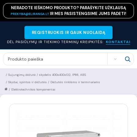
NERADOTE IEŠKOMO PRODUKTO? PARAŠYKITE UŽKLAUSĄ
IR MES PASISTENGSIME JUMS PADĖTI!
PREKYBA@ELIRANGA.LT
REGISTRUOKIS IR GAUK NUOLAIDĄ
DĖL PASIŪLYMŲ IR TIEKIMO TERMINŲ KREIPKITĖS:
KONTAKTAI
SEARCH
/
Sujungimų dėžutė / skydelis 400x400x132, IP66, ABS
/
Skydai, spintos ir dėžutės
/
Dėžutės rinklėms ir terminalams
/
Elektrotechnikos komponentai