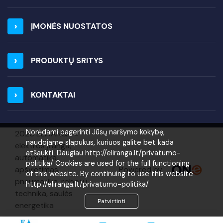
ĮMONĖS NUOSTATOS
PRODUKTŲ SRITYS
KONTAKTAI
Norėdami pagerinti Jūsų naršymo kokybę,
2026 ELIRANGA =
naudojame slapukus, kuriuos galite bet kada
elektros įranga,
atšaukti. Daugiau http://eliranga.lt/privatumo-
automatika,
politika/ Cookies are used for the full functioning
Powered by
apšvietimas,
of this website. By continuing to use this website
pneumatika, robotų
http://eliranga.lt/privatumo-politika/
technika, saulės
Patvirtinti
energetika