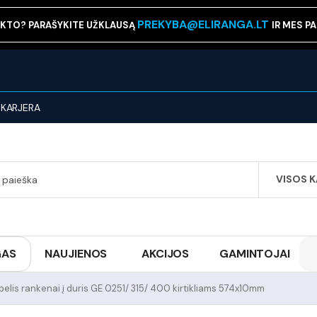
PREKYBA@ELIRANGA.LT
KTO? PARAŠYKITE UŽKLAUSĄ
IR MES P
KARJERA
VISOS 
SEARCH
GAS
NAUJIENOS
AKCIJOS
GAMINTOJAI
pelis rankenai į duris GE 0251/ 315/ 400 kirtikliams 574x10mm