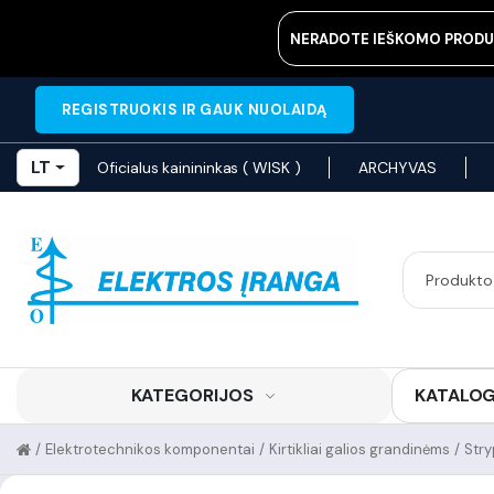
NERADOTE IEŠKOMO PRODU
REGISTRUOKIS IR GAUK NUOLAIDĄ
LT
Oficialus kainininkas ( WISK )
ARCHYVAS
KATEGORIJOS
KATALO
/
Elektrotechnikos komponentai
/
Kirtikliai galios grandinėms
/
Stry