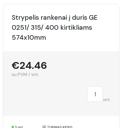
Strypelis rankenai į duris GE
0251/ 315/ 400 kirtikliams
574x10mm
€24.46
su PVM / vnt.
vnt.
3 vnt.
TURIMAS KIEKIS