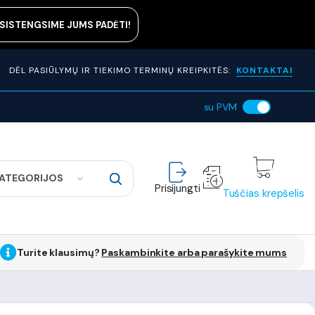
ASISTENGSIME JUMS PADĖTI!
DĖL PASIŪLYMŲ IR TIEKIMO TERMINŲ KREIPKITĖS:
KONTAKTAI
su PVM
KATEGORIJOS
Prisijungti
Tuščias krepšelis
Turite klausimų?
Paskambinkite arba parašykite mums