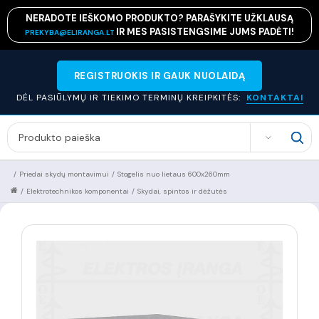
NERADOTE IEŠKOMO PRODUKTO? PARAŠYKITE UŽKLAUSĄ
IR MES PASISTENGSIME JUMS PADĖTI!
PREKYBA@ELIRANGA.LT
REGISTRUOKIS IR GAUK NUOLAIDĄ
DĖL PASIŪLYMŲ IR TIEKIMO TERMINŲ KREIPKITĖS:
KONTAKTAI
SEARCH
/
Priedai skydų montavimui
/
Stogelis nuo lietaus 600x260mm
/
Elektrotechnikos komponentai
/
Skydai, spintos ir dėžutės