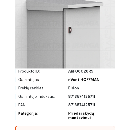
Produkto ID:
ARF06026R5
Gamintojas:
nVent HOFFMAN
Prekių ženklas:
Eldon
Gamintojo indeksas:
8713574125711
EAN:
8713574125711
Kategorija:
Priedai skydų
montavimui