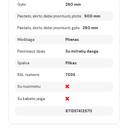
Gylis
260 mm
Pastato, skirto dėžei įmontuoti, plotis
600 mm
Pastato, skirto dėžei įmontuoti, gylis
260 mm
Medžiaga
Plienas
Paviršiaus tipas
Su miltelių danga
Spalva
Pilkas
RAL numeris
7035
Su nuorinimu
Su kabelio įeiga
8713574125711