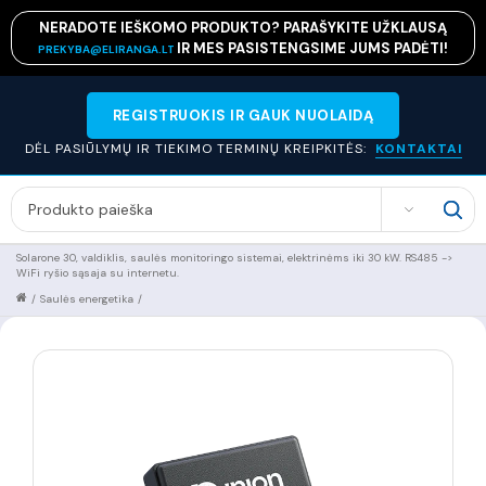
NERADOTE IEŠKOMO PRODUKTO? PARAŠYKITE UŽKLAUSĄ
IR MES PASISTENGSIME JUMS PADĖTI!
PREKYBA@ELIRANGA.LT
REGISTRUOKIS IR GAUK NUOLAIDĄ
DĖL PASIŪLYMŲ IR TIEKIMO TERMINŲ KREIPKITĖS:
KONTAKTAI
SEARCH
Solarone 30, valdiklis, saulės monitoringo sistemai, elektrinėms iki 30 kW. RS485 ->
WiFi ryšio sąsaja su internetu.
/
Saulės energetika
/