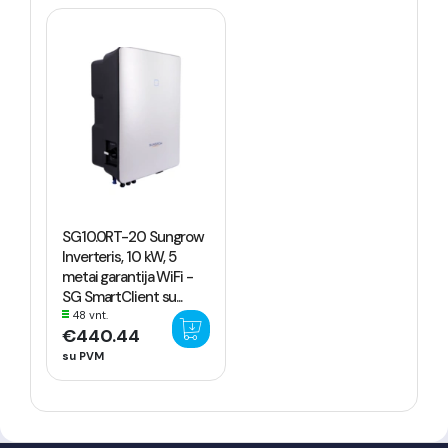
SG10.0RT-20 Sungrow
Inverteris, 10 kW, 5
metai garantija WiFi -
SG SmartClient su...
48 vnt.
€440.44
su PVM