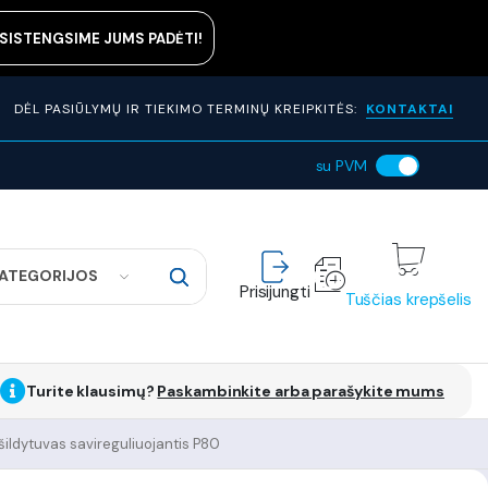
ASISTENGSIME JUMS PADĖTI!
DĖL PASIŪLYMŲ IR TIEKIMO TERMINŲ KREIPKITĖS:
KONTAKTAI
su PVM
KATEGORIJOS
Prisijungti
Tuščias krepšelis
Turite klausimų?
Paskambinkite arba parašykite mums
ldytuvas savireguliuojantis P80