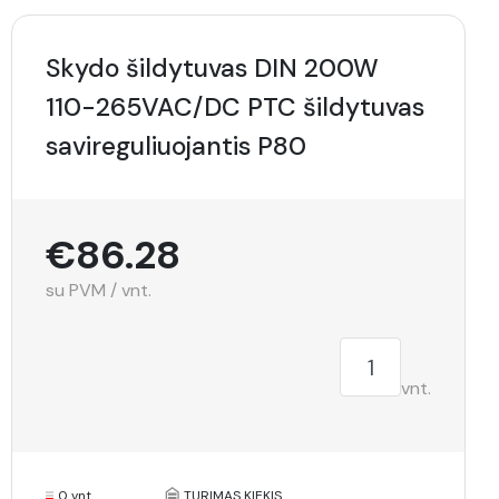
Skydo šildytuvas DIN 200W
110-265VAC/DC PTC šildytuvas
savireguliuojantis P80
€86.28
su PVM / vnt.
vnt.
0 vnt.
TURIMAS KIEKIS