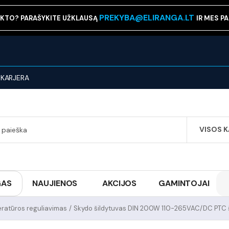
PREKYBA@ELIRANGA.LT
KTO? PARAŠYKITE UŽKLAUSĄ
IR MES P
KARJERA
VISOS 
SEARCH
GAS
NAUJIENOS
AKCIJOS
GAMINTOJAI
ratūros reguliavimas
/
Skydo šildytuvas DIN 200W 110-265VAC/DC PTC ši