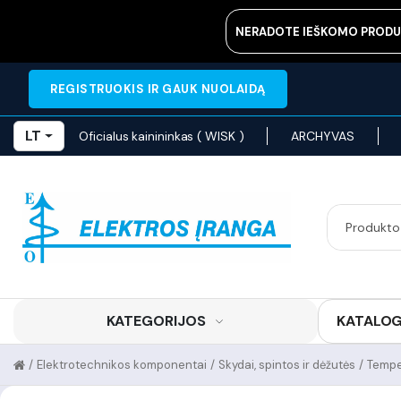
NERADOTE IEŠKOMO PRODU
REGISTRUOKIS IR GAUK NUOLAIDĄ
LT
Oficialus kainininkas ( WISK )
ARCHYVAS
KATEGORIJOS
KATALO
/
Elektrotechnikos komponentai
/
Skydai, spintos ir dėžutės
/
Tempe