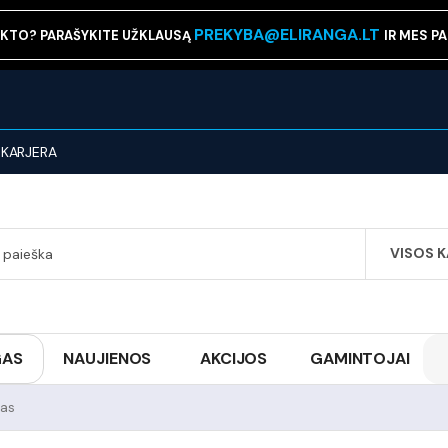
PREKYBA@ELIRANGA.LT
KTO? PARAŠYKITE UŽKLAUSĄ
IR MES P
KARJERA
VISOS 
SEARCH
GAS
NAUJIENOS
AKCIJOS
GAMINTOJAI
mas