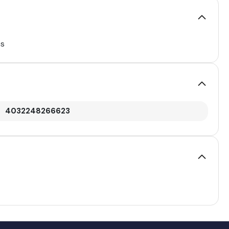
as
4032248266623