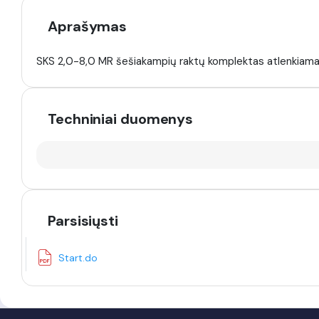
Aprašymas
SKS 2,0-8,0 MR šešiakampių raktų komplektas atlenkiam
Techniniai duomenys
Parsisiųsti
Start.do