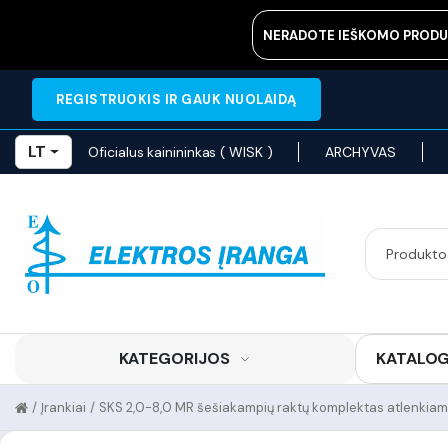
NERADOTE IEŠKOMO PRODU
REGISTRUOKIS IR GAUK NUOLAIDĄ
LT
Oficialus kainininkas ( WISK )
ARCHYVAS
KATEGORIJOS
KATALO
/
Įrankiai
/
SKS 2,0-8,0 MR šešiakampių raktų komplektas atlenkia