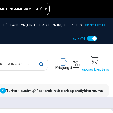
ASISTENGSIME JUMS PADĖTI!
DĖL PASIŪLYMŲ IR TIEKIMO TERMINŲ KREIPKITĖS:
KONTAKTAI
su PVM
KATEGORIJOS
Prisijungti
Tuščias krepšelis
Turite klausimų?
Paskambinkite arba parašykite mums