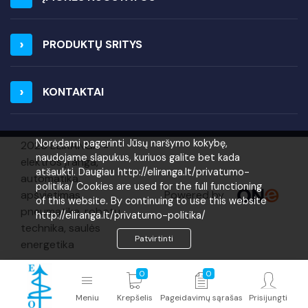
PRODUKTŲ SRITYS
KONTAKTAI
Norėdami pagerinti Jūsų naršymo kokybę,
2026 ELIRANGA =
naudojame slapukus, kuriuos galite bet kada
elektros įranga,
atšaukti. Daugiau http://eliranga.lt/privatumo-
automatika,
politika/ Cookies are used for the full functioning
Powered by
apšvietimas,
of this website. By continuing to use this website
pneumatika, robotų
http://eliranga.lt/privatumo-politika/
technika, saulės
Patvirtinti
energetika
0
0
Meniu
Krepšelis
Pageidavimų sąrašas
Prisijungti