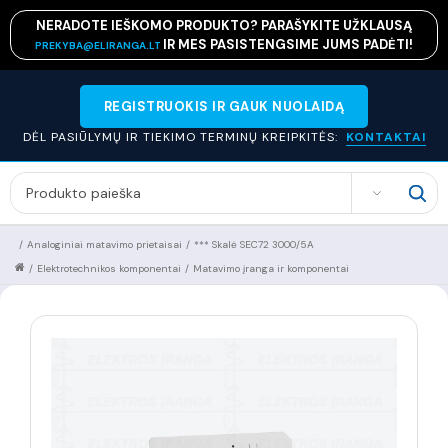
NERADOTE IEŠKOMO PRODUKTO? PARAŠYKITE UŽKLAUSĄ
IR MES PASISTENGSIME JUMS PADĖTI!
PREKYBA@ELIRANGA.LT
REGISTRUOKIS IR GAUK NUOLAIDĄ
DĖL PASIŪLYMŲ IR TIEKIMO TERMINŲ KREIPKITĖS:
KONTAKTAI
SEARCH
/
Analoginiai matavimo prietaisai
/
*** Skalė SEC72 3000/5A
/
Elektrotechnikos komponentai
/
Matavimo įranga ir komponentai