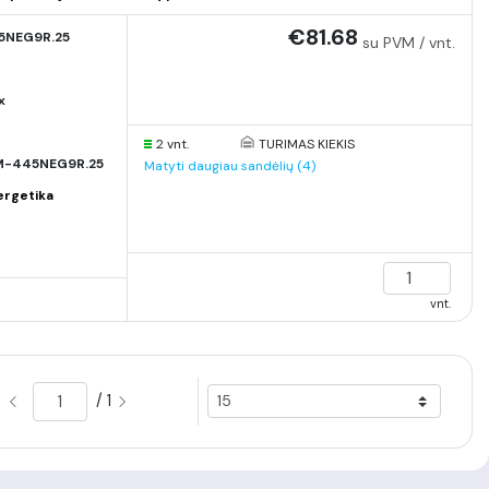
€81.68
5NEG9R.25
su PVM / vnt.
x
2 vnt.
TURIMAS KIEKIS
M-445NEG9R.25
Matyti daugiau sandėlių (4)
ergetika
vnt.
/ 1