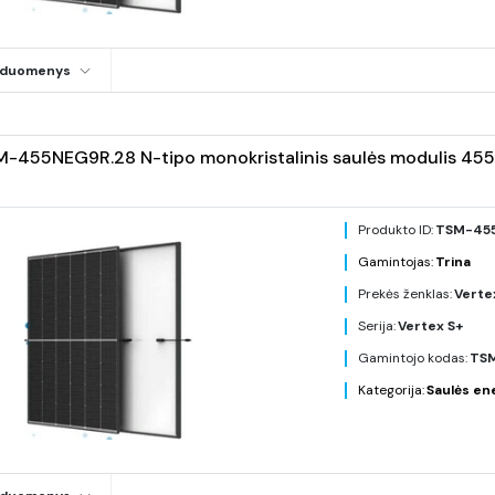
i duomenys
M-455NEG9R.28 N-tipo monokristalinis saulės modulis 455
Produkto ID:
TSM-45
Gamintojas:
Trina
Prekės ženklas:
Verte
Serija:
Vertex S+
Gamintojo kodas:
TSM
Kategorija:
Saulės en