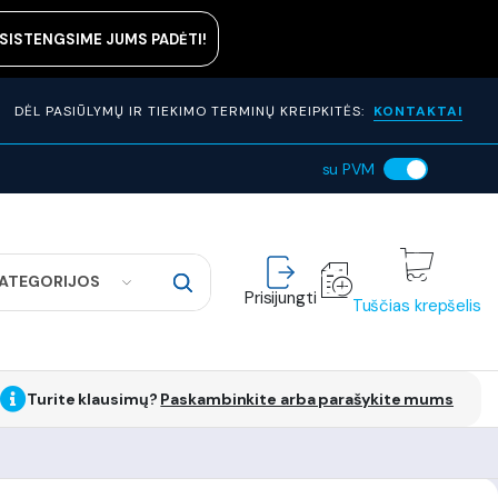
ASISTENGSIME JUMS PADĖTI!
DĖL PASIŪLYMŲ IR TIEKIMO TERMINŲ KREIPKITĖS:
KONTAKTAI
su PVM
KATEGORIJOS
Prisijungti
Tuščias krepšelis
Turite klausimų?
Paskambinkite arba parašykite mums