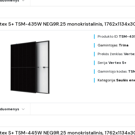
i duomenys
rtex S+ TSM-435W NEG9R.25 monokristalinis, 1762x1134x30 p
Produkto ID:
TSM-43
Gamintojas:
Trina
Prekės ženklas:
Verte
Serija:
Vertex S+
Gamintojo kodas:
TSM
Kategorija:
Saulės en
i duomenys
rtex S+ TSM-445W NEG9R.25 monokristalinis, 1762x1134x30 p