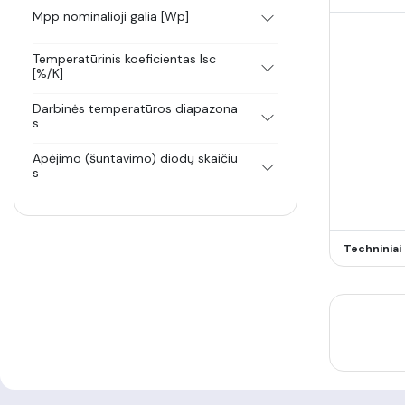
Mpp nominalioji galia [Wp]
Temperatūrinis koeficientas Isc
[%/K]
Darbinės temperatūros diapazona
s
Apėjimo (šuntavimo) diodų skaičiu
s
Techninia