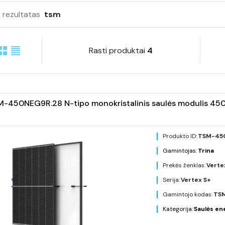
 rezultatas
tsm
Rasti produktai
4
M-450NEG9R.28 N-tipo monokristalinis saulės modulis 450
Produkto ID:
TSM-45
Gamintojas:
Trina
Prekės ženklas:
Verte
Serija:
Vertex S+
Gamintojo kodas:
TS
Kategorija:
Saulės en