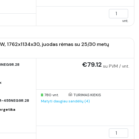
vnt.
W, 1762x1134x30, juodas rėmas su 25/30 metų
€79.12
5NEG9R.28
su PVM / vnt.
x
780 vnt.
TURIMAS KIEKIS
-455NEG9R.28
Matyti daugiau sandėlių (4)
ergetika