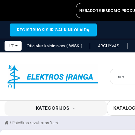
NERADOTE IEŠKOMO PRODU
REGISTRUOKIS IR GAUK NUOLAIDĄ
LT
Oficialus kainininkas ( WISK )
ARCHYVAS
KATEGORIJOS
KATALO
/
Paieškos rezultatas 'tsm'