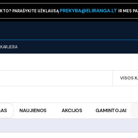
PREKYBA@ELIRANGA.LT
KTO? PARAŠYKITE UŽKLAUSĄ
IR MES P
KARJERA
VISOS 
SEARCH
GAS
NAUJIENOS
AKCIJOS
GAMINTOJAI