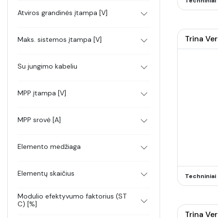
Techninia
Atviros grandinės įtampa [V]
Trina Ve
Maks. sistemos įtampa [V]
Su jungimo kabeliu
MPP įtampa [V]
MPP srovė [A]
Elemento medžiaga
Elementų skaičius
Techninia
Modulio efektyvumo faktorius (ST
C) [%]
Trina Ve