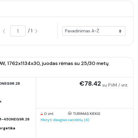
/ 1
W, 1762x1134x30, juodas rėmas su 25/30 metų
€78.42
0NEG9R.28
su PVM / vnt.
x
0 vnt.
TURIMAS KIEKIS
M-450NEG9R.28
Matyti daugiau sandėlių (4)
ergetika