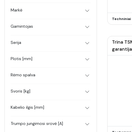
Markė
Techninia
Gamintojas
Trina TS
Serija
garantija
Plotis [mm]
Rėmo spalva
Svoris [kg]
Kabelio ilgis [mm]
Trumpo jungimosi srovė [A]