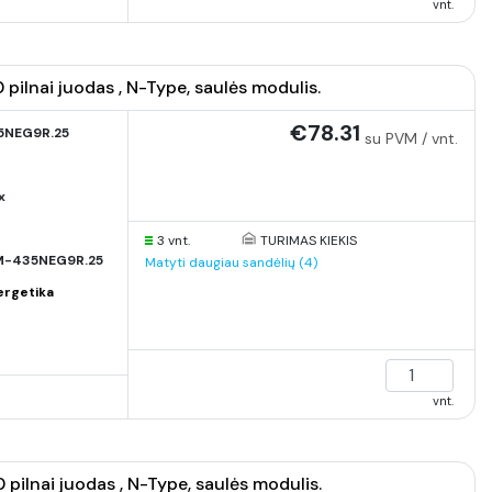
vnt.
ilnai juodas , N-Type, saulės modulis.
€78.31
5NEG9R.25
su PVM / vnt.
x
3 vnt.
TURIMAS KIEKIS
-435NEG9R.25
Matyti daugiau sandėlių (4)
ergetika
vnt.
ilnai juodas , N-Type, saulės modulis.