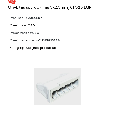
Gnybtas spyruoklinis 5x2,5mm˛ 61 525 LGR
Produkto ID:
2054507
Gamintojas:
OBO
Prekės ženklas:
OBO
Gamintojo kodas:
4012195825326
Kategorija:
Akcijiniai produktai