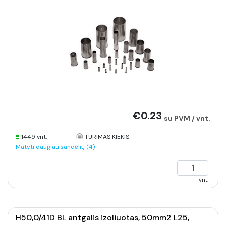
€0.23
su PVM / vnt.
1449 vnt.
TURIMAS KIEKIS
Matyti daugiau sandėlių (4)
vnt.
H50,0/41D BL antgalis izoliuotas, 50mm2 L25,