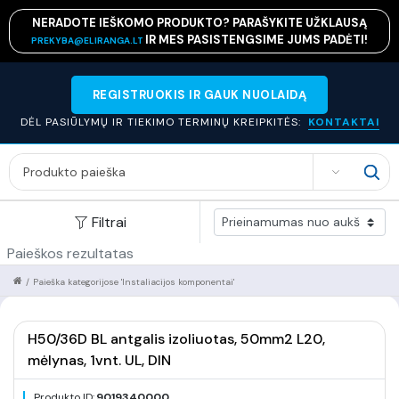
NERADOTE IEŠKOMO PRODUKTO? PARAŠYKITE UŽKLAUSĄ
IR MES PASISTENGSIME JUMS PADĖTI!
PREKYBA@ELIRANGA.LT
REGISTRUOKIS IR GAUK NUOLAIDĄ
DĖL PASIŪLYMŲ IR TIEKIMO TERMINŲ KREIPKITĖS:
KONTAKTAI
SEARCH
Filtrai
Paieškos rezultatas
/
Paieška kategorijose 'Instaliacijos komponentai'
H50/36D BL antgalis izoliuotas, 50mm2 L20,
mėlynas, 1vnt. UL, DIN
Produkto ID:
9019340000