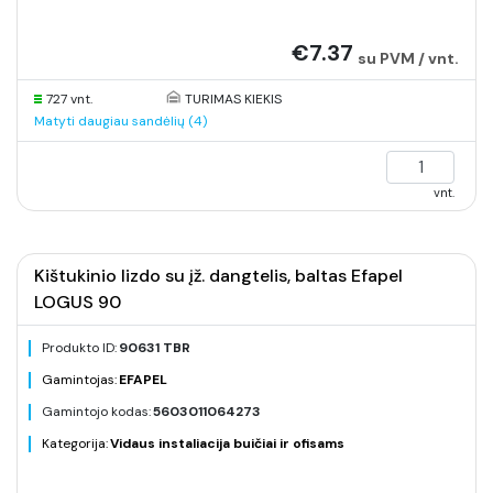
€7.37
su PVM / vnt.
727 vnt.
TURIMAS KIEKIS
Matyti daugiau sandėlių (4)
vnt.
Kištukinio lizdo su įž. dangtelis, baltas Efapel
LOGUS 90
Produkto ID:
90631 TBR
Gamintojas:
EFAPEL
Gamintojo kodas:
5603011064273
Kategorija:
Vidaus instaliacija buičiai ir ofisams