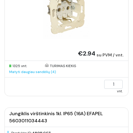
€2.94
su PVM / vnt.
1325 vnt.
TURIMAS KIEKIS
Matyti daugiau sandėlių (4)
vnt.
Jungiklis virštinkinis 1kl. IP65 (16A) EFAPEL
5603011034443