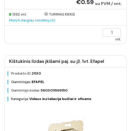
€0.59
su PVM / vnt.
1392 vnt.
TURIMAS KIEKIS
Matyti daugiau sandėlių (4)
vnt.
Kištukinis lizdas įkišami paj. su įž. 1vt. Efapel
Produkto ID:
21130
Gamintojas:
EFAPEL
Gamintojo kodas:
5603011569150
Kategorija:
Vidaus instaliacija buičiai ir ofisams