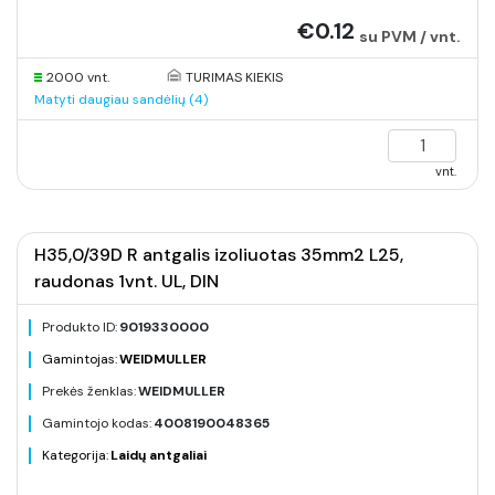
€0.12
su PVM / vnt.
2000 vnt.
TURIMAS KIEKIS
Matyti daugiau sandėlių (4)
vnt.
H35,0/39D R antgalis izoliuotas 35mm2 L25,
raudonas 1vnt. UL, DIN
Produkto ID:
9019330000
Gamintojas:
WEIDMULLER
Prekės ženklas:
WEIDMULLER
Gamintojo kodas:
4008190048365
Kategorija:
Laidų antgaliai