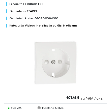
Produkto ID:
90632 TBR
Gamintojas:
EFAPEL
Gamintojo kodas:
5603011064310
Kategorija:
Vidaus instaliacija buičiai ir ofisams
€1.64
su PVM / vnt.
592 vnt.
TURIMAS KIEKIS