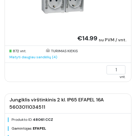
€14.99
su PVM / vnt.
872 vnt.
TURIMAS KIEKIS
Matyti daugiau sandėlių (4)
vnt.
Jungiklis virštinkinis 2 kl. IP65 EFAPEL 16A
5603011034511
Produkto ID:
48061 CCZ
Gamintojas:
EFAPEL