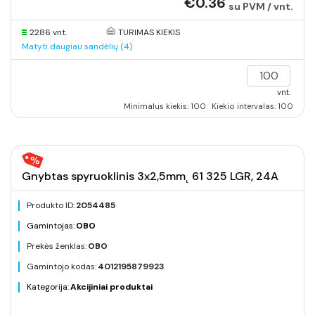
€0.36
su PVM / vnt.
2286 vnt.
TURIMAS KIEKIS
Matyti daugiau sandėlių (4)
vnt.
Minimalus kiekis: 100
Kiekio intervalas: 100
Gnybtas spyruoklinis 3x2,5mm˛ 61 325 LGR, 24A
Produkto ID:
2054485
Gamintojas:
OBO
Prekės ženklas:
OBO
Gamintojo kodas:
4012195879923
Kategorija:
Akcijiniai produktai