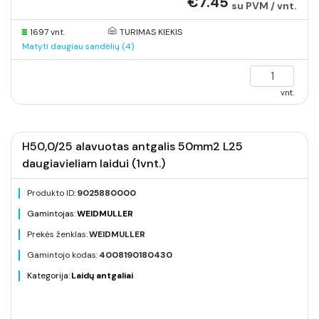
€7.45
su PVM / vnt.
1697 vnt.
TURIMAS KIEKIS
Matyti daugiau sandėlių (4)
vnt.
H50,0/25 alavuotas antgalis 50mm2 L25
daugiavieliam laidui (1vnt.)
Produkto ID:
9025880000
Gamintojas:
WEIDMULLER
Prekės ženklas:
WEIDMULLER
Gamintojo kodas:
4008190180430
Kategorija:
Laidų antgaliai