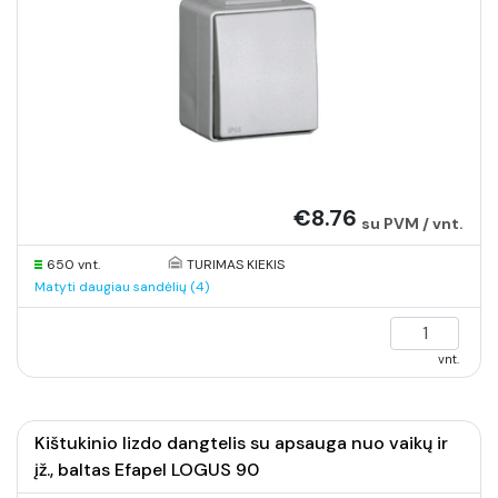
€8.76
su PVM / vnt.
650 vnt.
TURIMAS KIEKIS
Matyti daugiau sandėlių (4)
vnt.
Kištukinio lizdo dangtelis su apsauga nuo vaikų ir
įž., baltas Efapel LOGUS 90