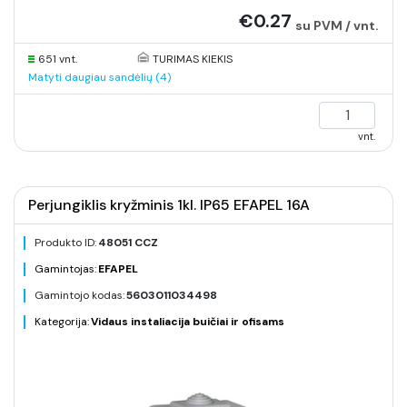
€0.27
su PVM / vnt.
651 vnt.
TURIMAS KIEKIS
Matyti daugiau sandėlių (4)
vnt.
Perjungiklis kryžminis 1kl. IP65 EFAPEL 16A
Produkto ID:
48051 CCZ
Gamintojas:
EFAPEL
Gamintojo kodas:
5603011034498
Kategorija:
Vidaus instaliacija buičiai ir ofisams