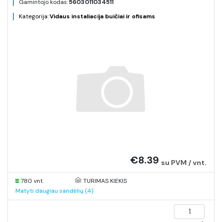
Gamintojo kodas:
5603011034511
Kategorija:
Vidaus instaliacija buičiai ir ofisams
€8.39
su PVM / vnt.
780 vnt.
TURIMAS KIEKIS
Matyti daugiau sandėlių (4)