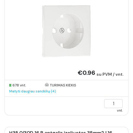
€0.96
su PVM / vnt.
678 vnt.
TURIMAS KIEKIS
Matyti daugiau sandėlių (4)
vnt.
H35,0/30D 16 R antgalis izoliuotas 35mm2 L16,