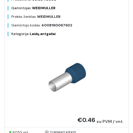
Gamintojas:
WEIDMULLER
Prekės ženklas:
WEIDMULLER
Gamintojo kodas:
4008190067632
Kategorija:
Laidų antgaliai
€0.46
su PVM / vnt.
6053 vnt.
TURIMAS KIEKIS