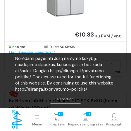
€10.33
su PVM / vnt.
549 vnt.
TURIMAS KIEKIS
Matyti daugiau sandėlių (4)
Norėdami pagerinti Jūsų naršymo kokybę,
naudojame slapukus, kuriuos galite bet kada
atšaukti. Daugiau http://eliranga.lt/privatumo-
vnt.
politika/ Cookies are used for the full functioning
of this website. By continuing to use this website
http://eliranga.lt/privatumo-politika/
Patvirtinti
Kaištis su laikikliu dirželiams 910 STK 6x30 (Kaina
už dėžutę 100 vnt)
0
0
Produkto ID:
2351609
Meniu
Krepšelis
Pageidavimų sąrašas
Prisijungti
Gamintojas:
OBO