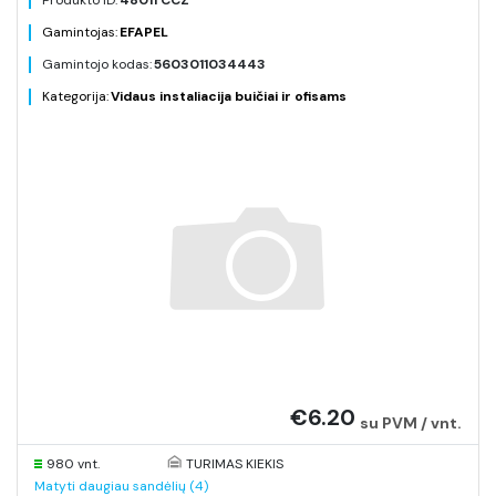
Produkto ID:
48011 CCZ
Gamintojas:
EFAPEL
Gamintojo kodas:
5603011034443
Kategorija:
Vidaus instaliacija buičiai ir ofisams
€6.20
su PVM / vnt.
980 vnt.
TURIMAS KIEKIS
Matyti daugiau sandėlių (4)