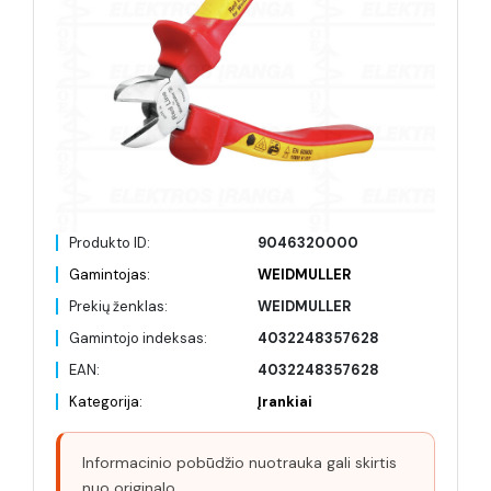
Produkto ID:
9046320000
Gamintojas:
WEIDMULLER
Prekių ženklas:
WEIDMULLER
Gamintojo indeksas:
4032248357628
EAN:
4032248357628
Kategorija:
Įrankiai
Informacinio pobūdžio nuotrauka gali skirtis
nuo originalo.