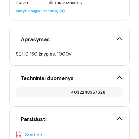
4 vnt.
TURIMAS KIEKIS
Matyti daugiau sandėlių (4)
Aprašymas
SE HD 160 žnyplės, 1000V
Techniniai duomenys
4032248357628
Parsisiųsti
Start.do