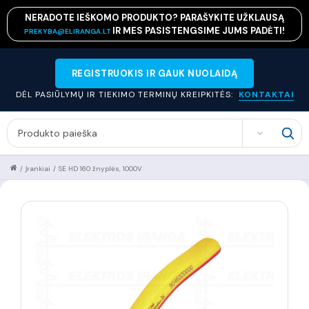
NERADOTE IEŠKOMO PRODUKTO? PARAŠYKITE UŽKLAUSĄ
IR MES PASISTENGSIME JUMS PADĖTI!
PREKYBA@ELIRANGA.LT
REGISTRUOKIS IR GAUK NUOLAIDĄ
DĖL PASIŪLYMŲ IR TIEKIMO TERMINŲ KREIPKITĖS:
KONTAKTAI
SEARCH
/
Įrankiai
/
SE HD 160 žnyplės, 1000V