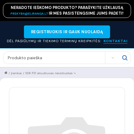
NERADOTE IEŠKOMO PRODUKTO? PARAŠYKITE UŽKLAUSĄ
IR MES PASISTENGSIME JUMS PADĖTI!
PREKYBA@ELIRANGA.LT
REGISTRUOKIS IR GAUK NUOLAIDĄ
DĖL PASIŪLYMŲ IR TIEKIMO TERMINŲ KREIPKITĖS:
KONTAKTAI
SEARCH
/
Įrankiai
/
SDK PZ1 atsuktuvas neizoliuotas ’+