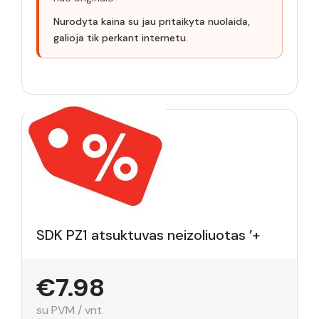
Nurodyta kaina su jau pritaikyta nuolaida,
galioja tik perkant internetu.
SDK PZ1 atsuktuvas neizoliuotas ’+
€7.98
su PVM / vnt.