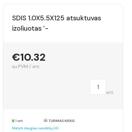
SDIS 1.0X5.5X125 atsuktuvas
izoliuotas ’-
€10.32
su PVM / vnt.
vnt.
1 vnt.
TURIMAS KIEKIS
Matyti daugiau sandėlių (4)