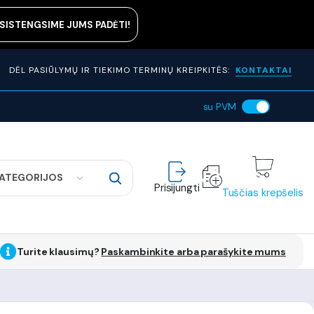
ASISTENGSIME JUMS PADĖTI!
DĖL PASIŪLYMŲ IR TIEKIMO TERMINŲ KREIPKITĖS:
KONTAKTAI
su PVM
KATEGORIJOS
Prisijungti
Tuščias krepšelis
Turite klausimų?
Paskambinkite arba parašykite mums