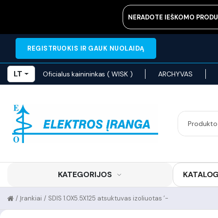
NERADOTE IEŠKOMO PRODU
REGISTRUOKIS IR GAUK NUOLAIDĄ
LT
Oficialus kainininkas ( WISK )
ARCHYVAS
KATEGORIJOS
KATALO
/
Įrankiai
/
SDIS 1.0X5.5X125 atsuktuvas izoliuotas ’-