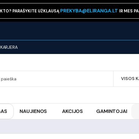
PREKYBA@ELIRANGA.LT
KTO? PARAŠYKITE UŽKLAUSĄ
IR MES P
KARJERA
VISOS 
SEARCH
GAS
NAUJIENOS
AKCIJOS
GAMINTOJAI