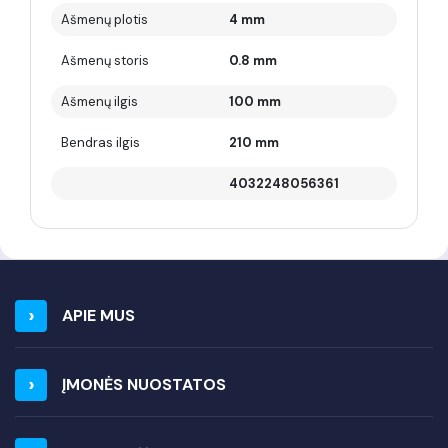
Ašmenų plotis
4 mm
Ašmenų storis
0.8 mm
Ašmenų ilgis
100 mm
Bendras ilgis
210 mm
4032248056361
APIE MUS
ĮMONĖS NUOSTATOS