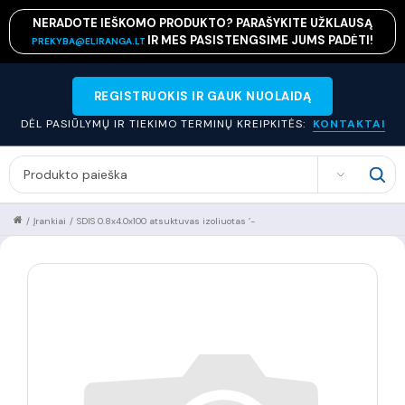
NERADOTE IEŠKOMO PRODUKTO? PARAŠYKITE UŽKLAUSĄ
IR MES PASISTENGSIME JUMS PADĖTI!
PREKYBA@ELIRANGA.LT
REGISTRUOKIS IR GAUK NUOLAIDĄ
DĖL PASIŪLYMŲ IR TIEKIMO TERMINŲ KREIPKITĖS:
KONTAKTAI
SEARCH
/
Įrankiai
/
SDIS 0.8x4.0x100 atsuktuvas izoliuotas ’-