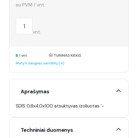
su PVM / vnt.
vnt.
1 vnt.
TURIMAS KIEKIS
Matyti daugiau sandėlių (4)
Aprašymas
SDIS 0.8x4.0x100 atsuktuvas izoliuotas ’-
Techniniai duomenys