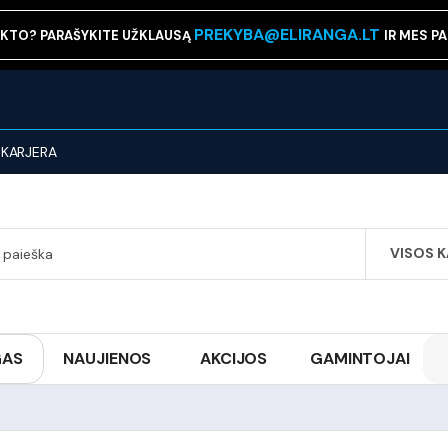
PREKYBA@ELIRANGA.LT
KTO? PARAŠYKITE UŽKLAUSĄ
IR MES P
KARJERA
VISOS 
SEARCH
GAS
NAUJIENOS
AKCIJOS
GAMINTOJAI