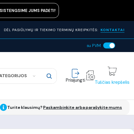
ASISTENGSIME JUMS PADĖTI!
DĖL PASIŪLYMŲ IR TIEKIMO TERMINŲ KREIPKITĖS:
KONTAKTAI
su PVM
KATEGORIJOS
Prisijungti
Tuščias krepšelis
Turite klausimų?
Paskambinkite arba parašykite mums