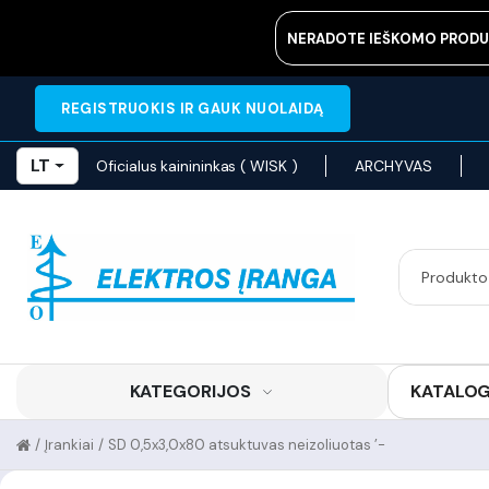
NERADOTE IEŠKOMO PRODU
REGISTRUOKIS IR GAUK NUOLAIDĄ
LT
Oficialus kainininkas ( WISK )
ARCHYVAS
KATEGORIJOS
KATALO
/
Įrankiai
/
SD 0,5x3,0x80 atsuktuvas neizoliuotas ’-