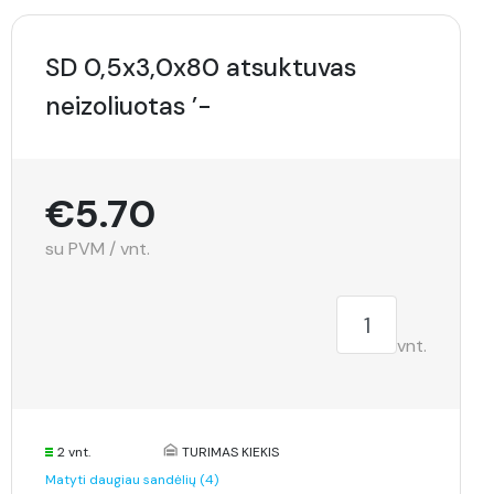
SD 0,5x3,0x80 atsuktuvas
neizoliuotas ’-
€5.70
su PVM / vnt.
vnt.
2 vnt.
TURIMAS KIEKIS
Matyti daugiau sandėlių (4)