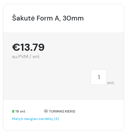
Šakutė Form A, 30mm
€13.79
su PVM / vnt.
vnt.
19 vnt.
TURIMAS KIEKIS
Matyti daugiau sandėlių (4)