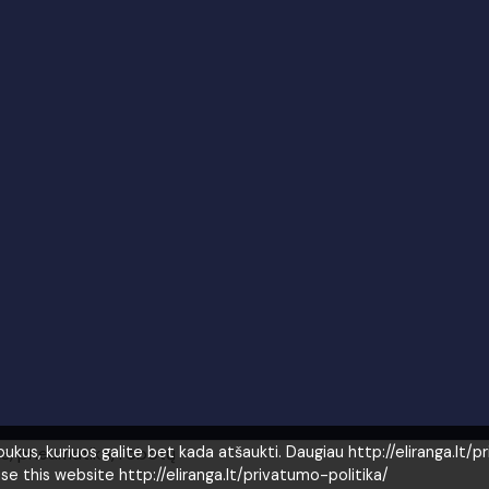
as, pneumatika, robotų
us, kuriuos galite bet kada atšaukti. Daugiau http://eliranga.lt/p
use this website http://eliranga.lt/privatumo-politika/