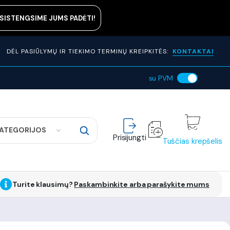
ASISTENGSIME JUMS PADĖTI!
DĖL PASIŪLYMŲ IR TIEKIMO TERMINŲ KREIPKITĖS:
KONTAKTAI
su PVM
KATEGORIJOS
Prisijungti
Tuščias krepšelis
Turite klausimų?
Paskambinkite arba parašykite mums