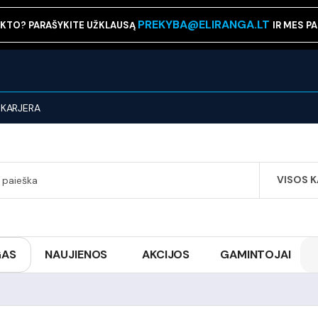
PREKYBA@ELIRANGA.LT
KTO? PARAŠYKITE UŽKLAUSĄ
IR MES P
KARJERA
VISOS 
SEARCH
GAS
NAUJIENOS
AKCIJOS
GAMINTOJAI