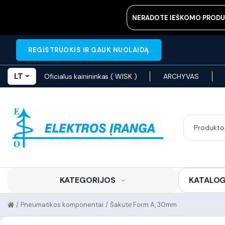
NERADOTE IEŠKOMO PRODU
REGISTRUOKIS IR GAUK NUOLAIDĄ
LT
Oficialus kainininkas ( WISK )
ARCHYVAS
KATEGORIJOS
KATALO
/
Pneumatikos komponentai
/
Šakutė Form A, 30mm