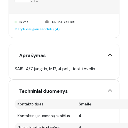
vnt.
36 vnt.
TURIMAS KIEKIS
Matyti daugiau sandėlių (4)
Aprašymas
SAIS-4/7 jungtis, M12, 4 pol., tiesi, tėvelis
Techniniai duomenys
Kontakto tipas
Smailė
Kontaktinių duomenų skaičius
4
Galios kontaktų skaičius
4