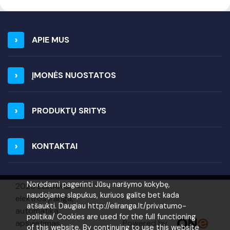
APIE MUS
ĮMONĖS NUOSTATOS
PRODUKTŲ SRITYS
KONTAKTAI
Norėdami pagerinti Jūsų naršymo kokybę,
2026 ELIRANGA =
naudojame slapukus, kuriuos galite bet kada
elektros įranga,
atšaukti. Daugiau http://eliranga.lt/privatumo-
automatika,
politika/ Cookies are used for the full functioning
Powered by
apšvietimas,
of this website. By continuing to use this website