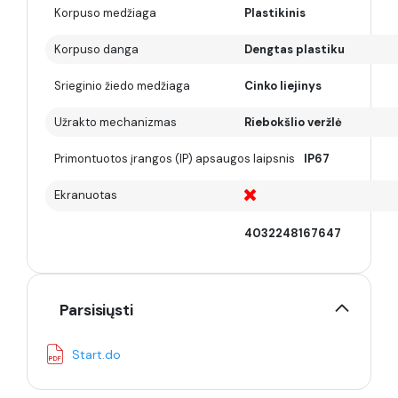
Korpuso medžiaga
Plastikinis
Korpuso danga
Dengtas plastiku
Srieginio žiedo medžiaga
Cinko liejinys
Užrakto mechanizmas
Riebokšlio veržlė
Primontuotos įrangos (IP) apsaugos laipsnis
IP67
Ekranuotas
4032248167647
Parsisiųsti
Start.do