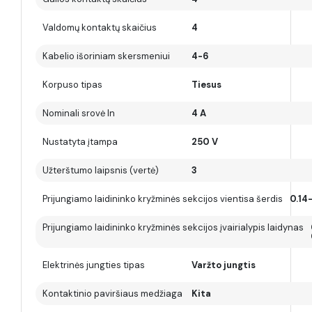
Valdomų kontaktų skaičius
4
Kabelio išoriniam skersmeniui
4-6
Korpuso tipas
Tiesus
Nominali srovė In
4 A
Nustatyta įtampa
250 V
Užterštumo laipsnis (vertė)
3
Prijungiamo laidininko kryžminės sekcijos vientisa šerdis
0.14
Prijungiamo laidininko kryžminės sekcijos įvairialypis laidynas
Elektrinės jungties tipas
Varžto jungtis
Kontaktinio paviršiaus medžiaga
Kita