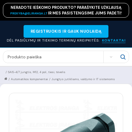
NERADOTE IEŠKOMO PRODUKTO? PARAŠYKITE UŽKLAUSĄ
IR MES PASISTENGSIME JUMS PADĖTI!
PREKYBA@ELIRANGA.LT
REGISTRUOKIS IR GAUK NUOLAIDĄ
DĖL PASIŪLYMŲ IR TIEKIMO TERMINŲ KREIPKITĖS:
KONTAKTAI
SEARCH
/
SAIS-4/7 jungtis, M12, 4 pol., tiesi, tėvelis
/
Automatikos komponentai
/
Jungtys jutikliams, valdymo ir IT sistemoms