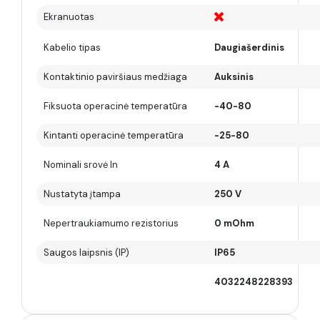
Ekranuotas
Kabelio tipas
Daugiašerdinis
Kontaktinio paviršiaus medžiaga
Auksinis
Fiksuota operacinė temperatūra
-40-80
Kintanti operacinė temperatūra
-25-80
Nominali srovė In
4 A
Nustatyta įtampa
250 V
Nepertraukiamumo rezistorius
0 mOhm
Saugos laipsnis (IP)
IP65
4032248228393