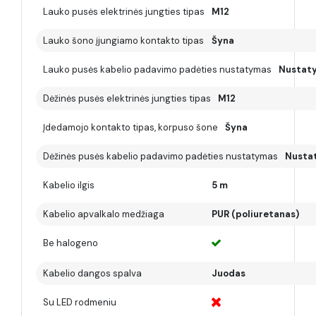
Lauko pusės elektrinės jungties tipas
M12
Lauko šono įjungiamo kontakto tipas
Šyna
Lauko pusės kabelio padavimo padėties nustatymas
Nustat
Dėžinės pusės elektrinės jungties tipas
M12
Įdedamojo kontakto tipas, korpuso šone
Šyna
Dėžinės pusės kabelio padavimo padėties nustatymas
Nusta
Kabelio ilgis
5 m
Kabelio apvalkalo medžiaga
PUR (poliuretanas)
Be halogeno
Kabelio dangos spalva
Juodas
Su LED rodmeniu