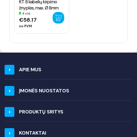
KT 8 kabelių kirpimo
žnyplės, max. Ø 8mm
4 vnt.
€58.17
su PVM
APIE MUS
ĮMONĖS NUOSTATOS
PRODUKTŲ SRITYS
KONTAKTAI