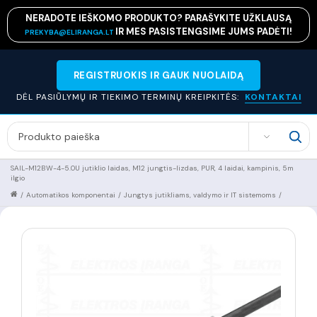
NERADOTE IEŠKOMO PRODUKTO? PARAŠYKITE UŽKLAUSĄ
IR MES PASISTENGSIME JUMS PADĖTI!
PREKYBA@ELIRANGA.LT
REGISTRUOKIS IR GAUK NUOLAIDĄ
DĖL PASIŪLYMŲ IR TIEKIMO TERMINŲ KREIPKITĖS:
KONTAKTAI
SEARCH
SAIL-M12BW-4-5.0U jutiklio laidas, M12 jungtis-lizdas, PUR, 4 laidai, kampinis, 5m
ilgio
/
Automatikos komponentai
/
Jungtys jutikliams, valdymo ir IT sistemoms
/