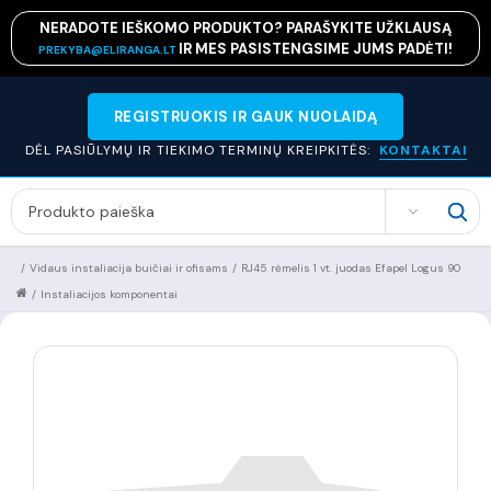
NERADOTE IEŠKOMO PRODUKTO? PARAŠYKITE UŽKLAUSĄ
IR MES PASISTENGSIME JUMS PADĖTI!
PREKYBA@ELIRANGA.LT
REGISTRUOKIS IR GAUK NUOLAIDĄ
DĖL PASIŪLYMŲ IR TIEKIMO TERMINŲ KREIPKITĖS:
KONTAKTAI
SEARCH
/
Vidaus instaliacija buičiai ir ofisams
/
RJ45 rėmelis 1 vt. juodas Efapel Logus 90
/
Instaliacijos komponentai