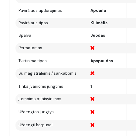
Paviršiaus apdorojimas
Apdaila
Paviršiaus tipas
Kilimėlis
Spalva
Juodas
Permatomas
Tvirtinimo tipas
Apspaudas
Su magistralėmis / sankabomis
Tinka įvairioms jungtims
1
Įtempimo atlaisvinimas
Uždengtos jungtys
Uždengti korpusai