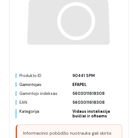
Produkto ID:
90441 SPM
Gamintojas:
EFAPEL
Gamintojo indeksas:
5603011618308
EAN:
5603011618308
Kategorija:
Vidaus instaliacija
buičiai ir ofisams
Informacinio pobūdžio nuotrauka gali skirtis