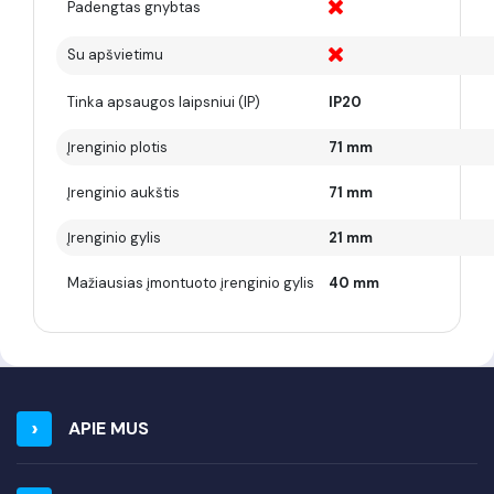
Padengtas gnybtas
Su apšvietimu
Tinka apsaugos laipsniui (IP)
IP20
Įrenginio plotis
71 mm
Įrenginio aukštis
71 mm
Įrenginio gylis
21 mm
Mažiausias įmontuoto įrenginio gylis
40 mm
APIE MUS