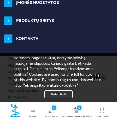
ĮMONĖS NUOSTATOS
PRODUKTŲ SRITYS
KONTAKTAI
Norėdami pagerinti Jūsų naršymo kokybę,
2026 ELIRANGA =
naudojame slapukus, kuriuos galite bet kada
elektros įranga,
atšaukti. Daugiau http://eliranga.lt/privatumo-
automatika,
politika/ Cookies are used for the full functioning
Powered by
apšvietimas,
of this website. By continuing to use this website
pneumatika, robotų
http://eliranga.lt/privatumo-politika/
technika, saulės
Patvirtinti
energetika
0
0
Meniu
Krepšelis
Pageidavimų sąrašas
Prisijungti