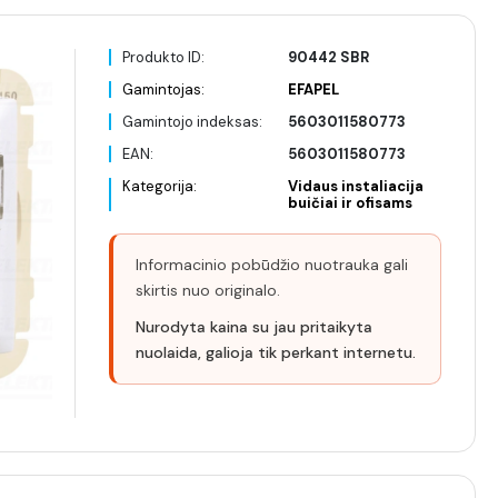
Produkto ID:
90442 SBR
Gamintojas:
EFAPEL
Gamintojo indeksas:
5603011580773
EAN:
5603011580773
Kategorija:
Vidaus instaliacija
buičiai ir ofisams
Informacinio pobūdžio nuotrauka gali
skirtis nuo originalo.
Nurodyta kaina su jau pritaikyta
nuolaida, galioja tik perkant internetu.