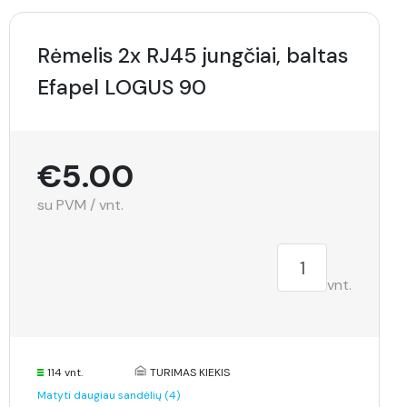
Rėmelis 2x RJ45 jungčiai, baltas
Efapel LOGUS 90
€5.00
su PVM / vnt.
vnt.
114 vnt.
TURIMAS KIEKIS
Matyti daugiau sandėlių (4)