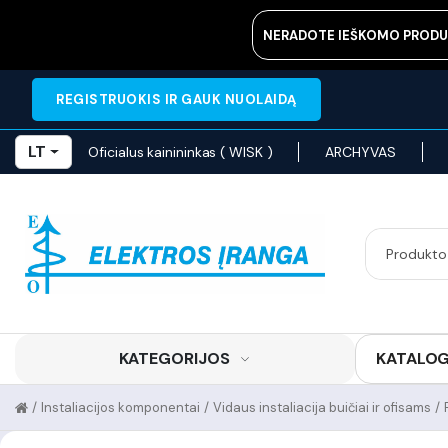
NERADOTE IEŠKOMO PRODU
REGISTRUOKIS IR GAUK NUOLAIDĄ
LT
Oficialus kainininkas ( WISK )
ARCHYVAS
KATEGORIJOS
KATALO
/
Instaliacijos komponentai
/
Vidaus instaliacija buičiai ir ofisams
/