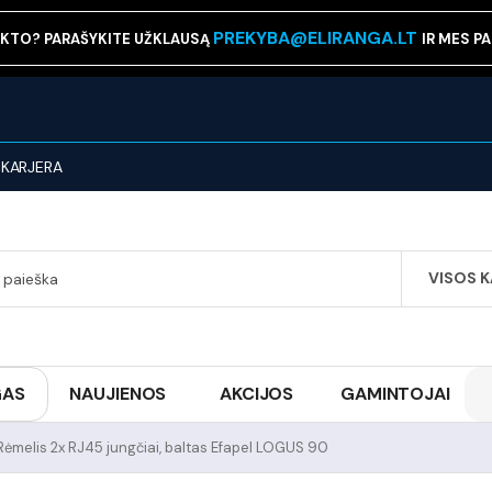
PREKYBA@ELIRANGA.LT
KTO? PARAŠYKITE UŽKLAUSĄ
IR MES P
KARJERA
VISOS 
SEARCH
GAS
NAUJIENOS
AKCIJOS
GAMINTOJAI
Rėmelis 2x RJ45 jungčiai, baltas Efapel LOGUS 90