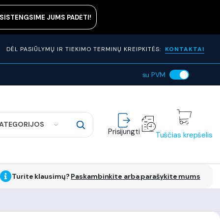
ASISTENGSIME JUMS PADĖTI!
DĖL PASIŪLYMŲ IR TIEKIMO TERMINŲ KREIPKITĖS:
KONTAKTAI
su PVM
KATEGORIJOS
Prisijungti
Tuščias krepšelis
Turite klausimų?
Paskambinkite arba parašykite mums