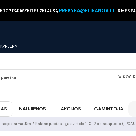
PREKYBA@ELIRANGA.LT
KTO? PARAŠYKITE UŽKLAUSĄ
IR MES P
KARJERA
VISOS 
SEARCH
GAS
NAUJIENOS
AKCIJOS
GAMINTOJAI
izacijos armatūra
/
Raktas juodas ilga svirtele 1-0-2 be adapterio (LPXAU