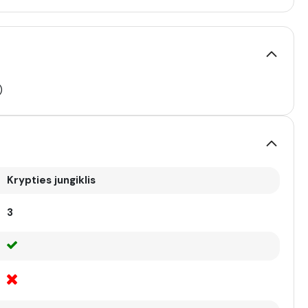
)
Krypties jungiklis
3