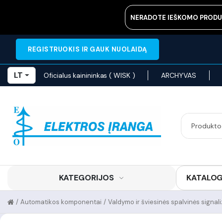
NERADOTE IEŠKOMO PRODU
REGISTRUOKIS IR GAUK NUOLAIDĄ
LT
Oficialus kainininkas ( WISK )
ARCHYVAS
KATEGORIJOS
KATALO
/
Automatikos komponentai
/
Valdymo ir šviesinės spalvinės signal