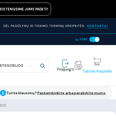
ASISTENGSIME JUMS PADĖTI!
DĖL PASIŪLYMŲ IR TIEKIMO TERMINŲ KREIPKITĖS:
KONTAKTAI
su PVM
KATEGORIJOS
Prisijungti
Tuščias krepšelis
Turite klausimų?
Paskambinkite arba parašykite mums
120)