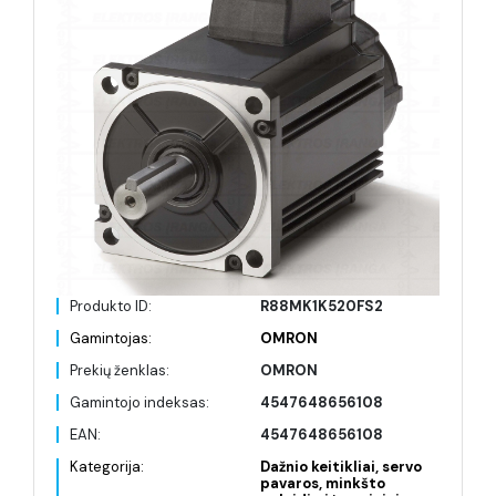
Produkto ID:
R88MK1K520FS2
Gamintojas:
OMRON
Prekių ženklas:
OMRON
Gamintojo indeksas:
4547648656108
EAN:
4547648656108
Kategorija:
Dažnio keitikliai, servo
pavaros, minkšto