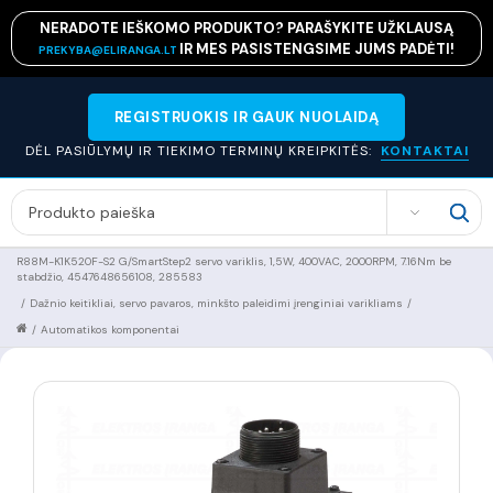
NERADOTE IEŠKOMO PRODUKTO? PARAŠYKITE UŽKLAUSĄ
IR MES PASISTENGSIME JUMS PADĖTI!
PREKYBA@ELIRANGA.LT
REGISTRUOKIS IR GAUK NUOLAIDĄ
DĖL PASIŪLYMŲ IR TIEKIMO TERMINŲ KREIPKITĖS:
KONTAKTAI
SEARCH
R88M-K1K520F-S2 G/SmartStep2 servo variklis, 1,5W, 400VAC, 2000RPM, 7.16Nm be
stabdžio, 4547648656108, 285583
/
Dažnio keitikliai, servo pavaros, minkšto paleidimi įrenginiai varikliams
/
/
Automatikos komponentai