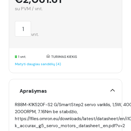
su PVM / vnt.
vnt.
1 vnt.
TURIMAS KIEKIS
Matyti daugiau sandėlių (4)
Aprašymas
R88M-K1K520F-S2 G/SmartStep2 servo variklis, 1,5W, 40
2000RPM, 7.16Nm be stabdžio,
https://files.omron.eu/downloads/latest/datasheet/en/
k_accurax_g5_servo_motors_datasheet_en.pdf?v=2