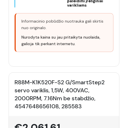
paleidimi įrenginiai
varikliams
Informacinio pobūdžio nuotrauka gali skirtis
nuo originalo.
Nurodyta kaina su jau pritaikyta nuolaida,
galioja tik perkant internetu.
R88M-K1K520F-S2 G/SmartStep2
servo variklis, 1,5W, 400VAC,
2000RPM, 7.16Nm be stabdžio,
4547648656108, 285583
€2,061.61