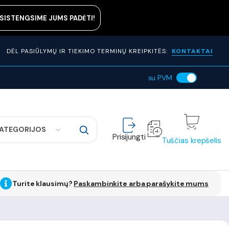
ASISTENGSIME JUMS PADĖTI!
DĖL PASIŪLYMŲ IR TIEKIMO TERMINŲ KREIPKITĖS:
KONTAKTAI
su PVM
KATEGORIJOS
Prisijungti
Tuščias krepšelis
Turite klausimų?
Paskambinkite arba parašykite mums