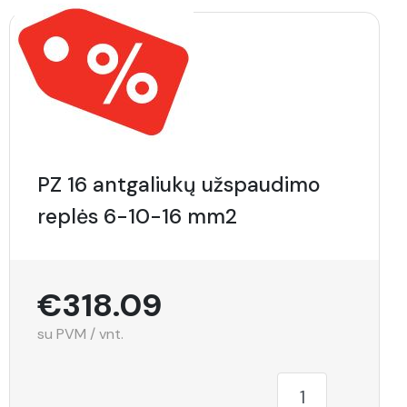
PZ 16 antgaliukų užspaudimo
replės 6-10-16 mm2
€318.09
su PVM / vnt.