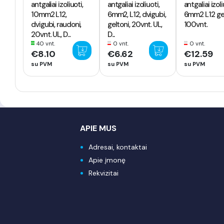
antgaliai izoliuoti,
antgaliai izoliuoti,
antgaliai izol
10mm2 L12,
6mm2, L12, dvigubi,
6mm2 L12 gel
dvigubi, raudoni,
geltoni, 20vnt. UL,
100vnt.
20vnt. UL, D...
D...
40 vnt.
0 vnt.
0 vnt.
€8.10
€6.62
€12.59
su PVM
su PVM
su PVM
APIE MUS
Adresai, kontaktai
Apie įmonę
Rekvizitai