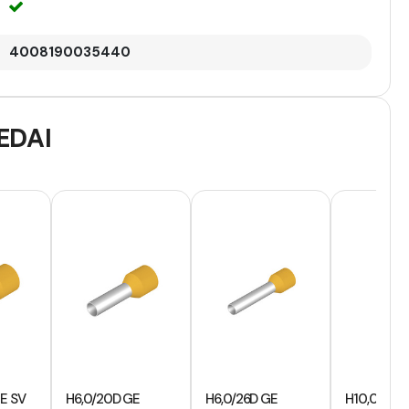
4008190035440
EDAI
GE SV
H6,0/20D GE
H6,0/26D GE
H10,0/22D 