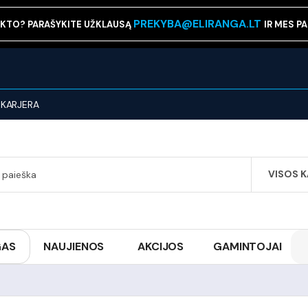
PREKYBA@ELIRANGA.LT
KTO? PARAŠYKITE UŽKLAUSĄ
IR MES P
KARJERA
VISOS 
SEARCH
GAS
NAUJIENOS
AKCIJOS
GAMINTOJAI