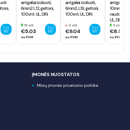
iuoti
antgaliai izoliuoti,
antgaliai izoliuoti,
antgaliai izo
toni,
6mm2 L12, geltoni,
6mm2, L18, geltoni,
10mm2 L12
100vnt. UL, DIN
100vnt. UL, DIN
raudoni, 10
UL, DIN
19 vnt.
0 vnt.
3 vnt.
€5.03
€9.04
€8.57
su PVM
su PVM
su PVM
ĮMONĖS NUOSTATOS
Mūsų įmonės privatumo politika