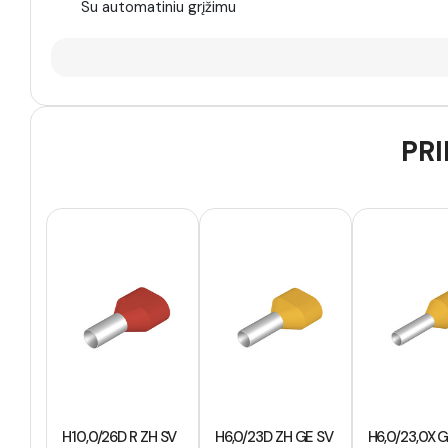
Su automatiniu grįžimu
PRI
H10,0/26D R ZH SV
H6,0/23D ZH GE SV
H6,0/23,0X 