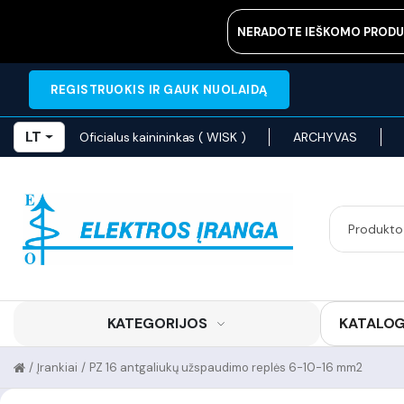
NERADOTE IEŠKOMO PRODU
REGISTRUOKIS IR GAUK NUOLAIDĄ
LT
Oficialus kainininkas ( WISK )
ARCHYVAS
KATEGORIJOS
KATALO
/
Įrankiai
/
PZ 16 antgaliukų užspaudimo replės 6-10-16 mm2