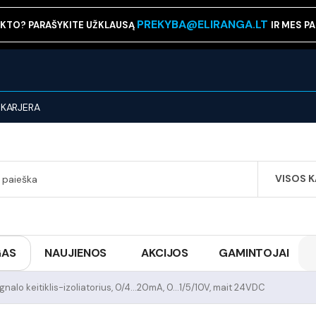
PREKYBA@ELIRANGA.LT
KTO? PARAŠYKITE UŽKLAUSĄ
IR MES P
KARJERA
VISOS 
SEARCH
GAS
NAUJIENOS
AKCIJOS
GAMINTOJAI
gnalo keitiklis-izoliatorius, 0/4...20mA, 0...1/5/10V, mait 24VDC