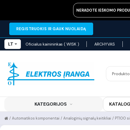
NERADOTE IEŠKOMO PRODU
REGISTRUOKIS IR GAUK NUOLAIDĄ
LT
Oficialus kainininkas ( WISK )
ARCHYVAS
KATEGORIJOS
KATALO
/
Automatikos komponentai
/
Analoginių signalų keitikliai
/
PT100 si