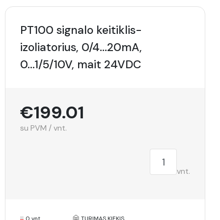
PT100 signalo keitiklis-
izoliatorius, 0/4...20mA,
0...1/5/10V, mait 24VDC
€199.01
su PVM / vnt.
vnt.
0 vnt.
TURIMAS KIEKIS