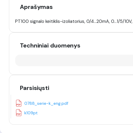
Aprašymas
PT100 signalo keitiklis-izoliatorius, 0/4...20mA, 0...1/5/10
Techniniai duomenys
Parsisiųsti
0788_serie-k_eng.pdf
k109pt