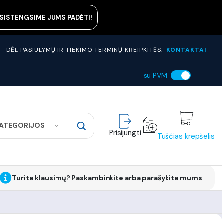
ASISTENGSIME JUMS PADĖTI!
DĖL PASIŪLYMŲ IR TIEKIMO TERMINŲ KREIPKITĖS:
KONTAKTAI
su PVM
KATEGORIJOS
Prisijungti
Tuščias krepšelis
Turite klausimų?
Paskambinkite arba parašykite mums