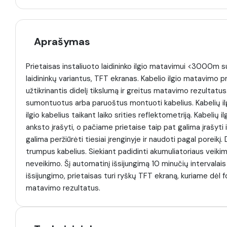
Aprašymas
Prietaisas instaliuoto laidininko ilgio matavimui <3000m su
laidininkų variantus, TFT ekranas. Kabelio ilgio matavimo p
užtikrinantis didelį tikslumą ir greitus matavimo rezultatu
sumontuotus arba paruoštus montuoti kabelius. Kabelių ilgi
ilgio kabelius taikant laiko srities reflektometriją. Kabelių i
anksto įrašyti, o pačiame prietaise taip pat galima įrašyti
galima peržiūrėti tiesiai įrenginyje ir naudoti pagal poreik
trumpus kabelius. Siekiant padidinti akumuliatoriaus veiki
neveikimo. Šį automatinį išsijungimą 10 minučių intervalais
išsijungimo, prietaisas turi ryškų TFT ekraną, kuriame dėl 
matavimo rezultatus.