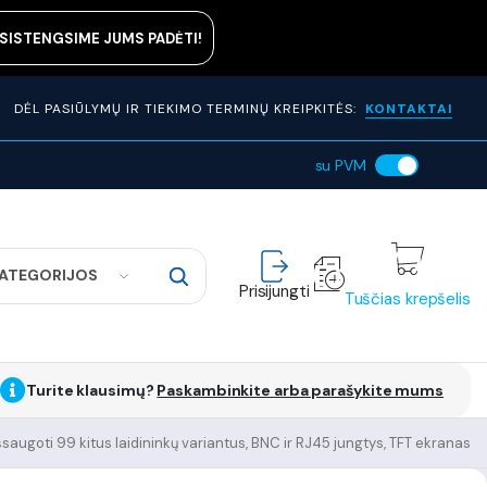
ASISTENGSIME JUMS PADĖTI!
DĖL PASIŪLYMŲ IR TIEKIMO TERMINŲ KREIPKITĖS:
KONTAKTAI
su PVM
KATEGORIJOS
Prisijungti
Tuščias krepšelis
Turite klausimų?
Paskambinkite arba parašykite mums
šsaugoti 99 kitus laidininkų variantus, BNC ir RJ45 jungtys, TFT ekranas