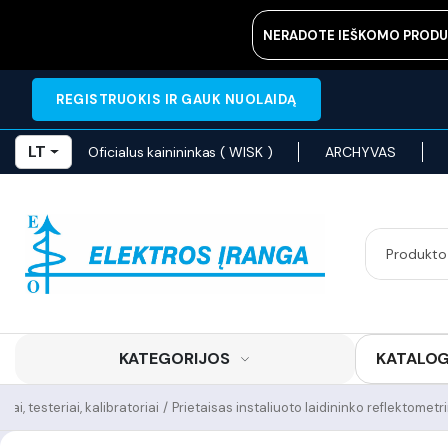
NERADOTE IEŠKOMO PRODU
REGISTRUOKIS IR GAUK NUOLAIDĄ
LT
Oficialus kainininkas ( WISK )
ARCHYVAS
KATEGORIJOS
KATALO
rai, testeriai, kalibratoriai
/
Prietaisas instaliuoto laidininko reflektomet