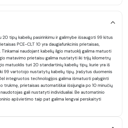
 20 tipų kabelių pasirinkimu ir galimybe išsaugoti 99 kitus
rietaisas PCE-CLT 10 yra daugiafunkcinis prietaisas,
s. Tinkamai naudojant kabelių ilgio matuoklį galima matuoti
o matavimo prietaisu galima nustatyti iki trijų kilometrų
lgio matuoklis turi 20 standartinių kabelių tipų, kurie yra iš
 iki 99 vartotojo nustatytų kabelių tipų. Įrašytus duomenis
į. Dėl integruotos technologijos galima išmatuoti palyginti
mo trukmę, prietaisas automatiškai išsijungia po 10 minučių
 naudotojas gali nustatyti individualiai. Be automatinio
foninio apšvietimo taip pat galima lengvai perskaityti