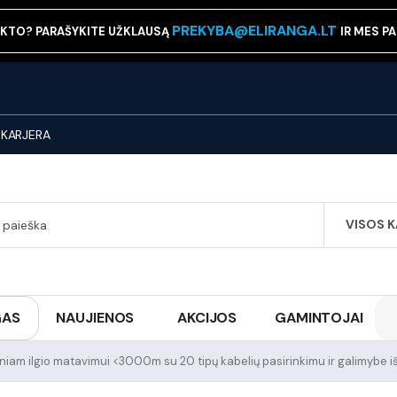
PREKYBA@ELIRANGA.LT
KTO? PARAŠYKITE UŽKLAUSĄ
IR MES P
KARJERA
VISOS 
SEARCH
GAS
NAUJIENOS
AKCIJOS
GAMINTOJAI
riniam ilgio matavimui <3000m su 20 tipų kabelių pasirinkimu ir galimybe i