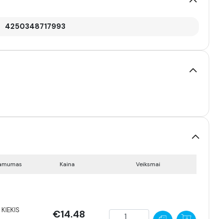
4250348717993
namumas
Kaina
Veiksmai
KIEKIS
€14.48