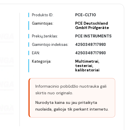
Produkto ID:
PCE-CLT10
Gamintojas:
PCE Deutschland
GmbH Prüfgeräte
Prekių ženklas:
PCE INSTRUMENTS
Gamintojo indeksas:
4250348717993
EAN:
4250348717993
Kategorija:
Multimetrai,
testeriai,
kalibratoriai
Informacinio pobūdžio nuotrauka gali
skirtis nuo originalo.
Nurodyta kaina su jau pritaikyta
nuolaida, galioja tik perkant internetu.