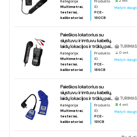
2 vnt.
Kategorija:
Produkto
Multimetrai,
ID:
Matyti daugi
testeriai,
PCE-
kalibratoriai
160CB
Paieškos lokatorius su
siųstuvu ir imtuvu kabelių,
laidų lokacijos ir trūkių pai...
TURIMAS 
0 vnt.
Kategorija:
Produkto
Multimetrai,
ID:
Matyti daugi
testeriai,
PCE-
kalibratoriai
186CB
Paieškos lokatorius su
siųstuvu ir imtuvu kabelių,
laidų lokacijos ir trūkių pai...
TURIMAS 
4 vnt.
Kategorija:
Produkto
Multimetrai,
ID:
Matyti daugi
testeriai,
PCE-
kalibratoriai
191CB