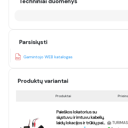
Techniniai duomenys
Parsisiųsti
Gamintojo WEB katalogas
Produktų variantai
Produktai
Priei
Paieškos lokatorius su
siųstuvu ir imtuvu kabelių,
laidų lokacijos ir trūkių pai...
TURIMAS 