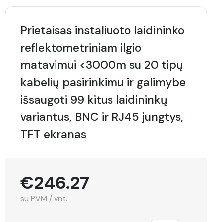
Prietaisas instaliuoto laidininko
reflektometriniam ilgio
matavimui <3000m su 20 tipų
kabelių pasirinkimu ir galimybe
išsaugoti 99 kitus laidininkų
variantus, BNC ir RJ45 jungtys,
TFT ekranas
€246.27
su PVM / vnt.