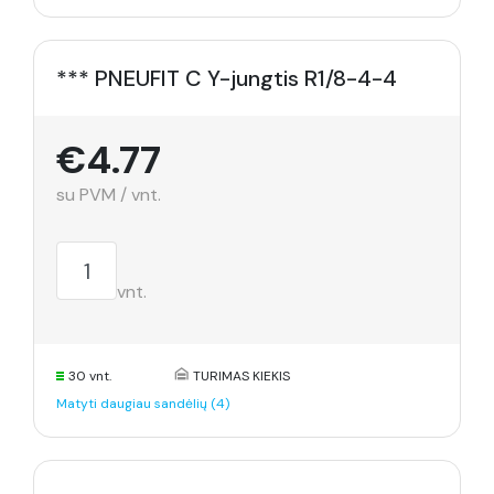
*** PNEUFIT C Y-jungtis R1/8-4-4
€4.77
su PVM / vnt.
vnt.
30 vnt.
TURIMAS KIEKIS
Matyti daugiau sandėlių (4)