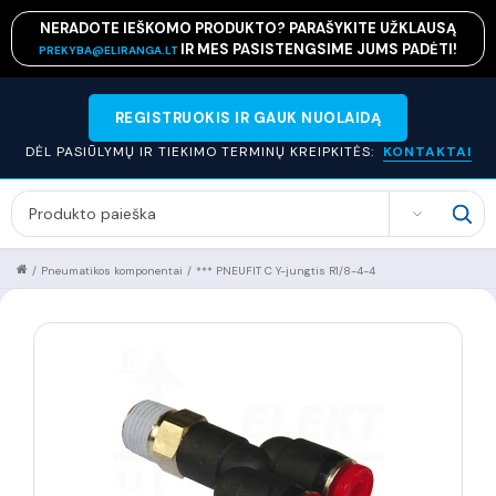
NERADOTE IEŠKOMO PRODUKTO? PARAŠYKITE UŽKLAUSĄ
IR MES PASISTENGSIME JUMS PADĖTI!
PREKYBA@ELIRANGA.LT
REGISTRUOKIS IR GAUK NUOLAIDĄ
DĖL PASIŪLYMŲ IR TIEKIMO TERMINŲ KREIPKITĖS:
KONTAKTAI
SEARCH
/
Pneumatikos komponentai
/
*** PNEUFIT C Y-jungtis R1/8-4-4