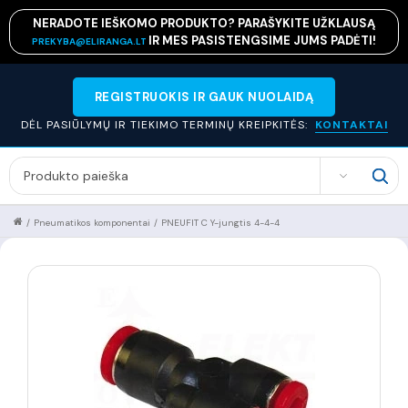
NERADOTE IEŠKOMO PRODUKTO? PARAŠYKITE UŽKLAUSĄ
IR MES PASISTENGSIME JUMS PADĖTI!
PREKYBA@ELIRANGA.LT
REGISTRUOKIS IR GAUK NUOLAIDĄ
DĖL PASIŪLYMŲ IR TIEKIMO TERMINŲ KREIPKITĖS:
KONTAKTAI
SEARCH
/
Pneumatikos komponentai
/
PNEUFIT C Y-jungtis 4-4-4