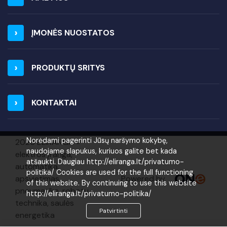
ĮMONĖS NUOSTATOS
PRODUKTŲ SRITYS
KONTAKTAI
Norėdami pagerinti Jūsų naršymo kokybę,
2026 ELIRANGA =
naudojame slapukus, kuriuos galite bet kada
elektros įranga,
atšaukti. Daugiau http://eliranga.lt/privatumo-
automatika,
politika/ Cookies are used for the full functioning
Powered by
apšvietimas,
of this website. By continuing to use this website
pneumatika, robotų
http://eliranga.lt/privatumo-politika/
technika, saulės
Patvirtinti
energetika