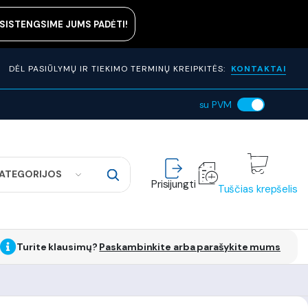
ASISTENGSIME JUMS PADĖTI!
DĖL PASIŪLYMŲ IR TIEKIMO TERMINŲ KREIPKITĖS:
KONTAKTAI
su PVM
KATEGORIJOS
Prisijungti
Tuščias krepšelis
Turite klausimų?
Paskambinkite arba parašykite mums