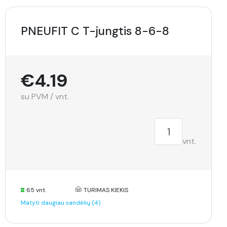
PNEUFIT C T-jungtis 8-6-8
€4.19
su PVM / vnt.
vnt.
65 vnt.
TURIMAS KIEKIS
Matyti daugiau sandėlių (4)