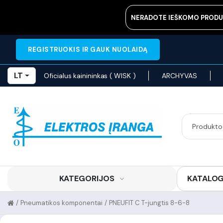
NERADOTE IEŠKOMO PRODU
REGISTRUOKIS IR GAUK NUOLAIDĄ
LT
Oficialus kainininkas ( WISK )
ARCHYVAS
KATEGORIJOS
KATALO
/
Pneumatikos komponentai
/
PNEUFIT C T-jungtis 8-6-8