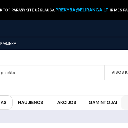
PREKYBA@ELIRANGA.LT
KTO? PARAŠYKITE UŽKLAUSĄ
IR MES P
KARJERA
VISOS 
SEARCH
GAS
NAUJIENOS
AKCIJOS
GAMINTOJAI