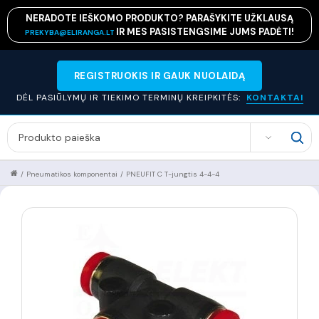
NERADOTE IEŠKOMO PRODUKTO? PARAŠYKITE UŽKLAUSĄ
IR MES PASISTENGSIME JUMS PADĖTI!
PREKYBA@ELIRANGA.LT
REGISTRUOKIS IR GAUK NUOLAIDĄ
DĖL PASIŪLYMŲ IR TIEKIMO TERMINŲ KREIPKITĖS:
KONTAKTAI
SEARCH
/
Pneumatikos komponentai
/
PNEUFIT C T-jungtis 4-4-4