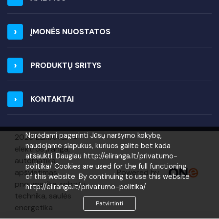
ĮMONĖS NUOSTATOS
PRODUKTŲ SRITYS
KONTAKTAI
Norėdami pagerinti Jūsų naršymo kokybę,
2026 ELIRANGA =
naudojame slapukus, kuriuos galite bet kada
elektros įranga,
atšaukti. Daugiau http://eliranga.lt/privatumo-
automatika,
politika/ Cookies are used for the full functioning
Powered by
apšvietimas,
of this website. By continuing to use this website
pneumatika, robotų
http://eliranga.lt/privatumo-politika/
technika, saulės
Patvirtinti
energetika