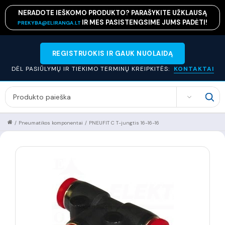
NERADOTE IEŠKOMO PRODUKTO? PARAŠYKITE UŽKLAUSĄ
IR MES PASISTENGSIME JUMS PADĖTI!
PREKYBA@ELIRANGA.LT
REGISTRUOKIS IR GAUK NUOLAIDĄ
DĖL PASIŪLYMŲ IR TIEKIMO TERMINŲ KREIPKITĖS:
KONTAKTAI
SEARCH
/
Pneumatikos komponentai
/
PNEUFIT C T-jungtis 16-16-16