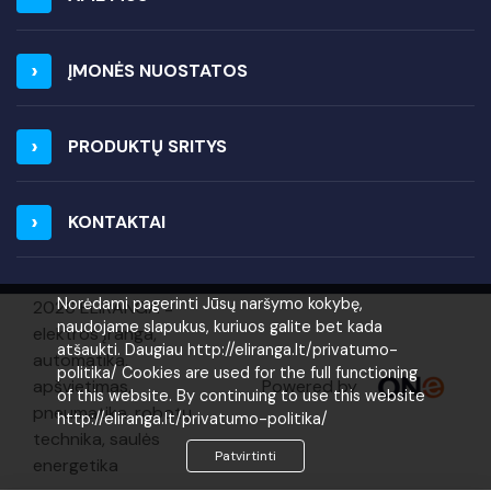
ĮMONĖS NUOSTATOS
PRODUKTŲ SRITYS
KONTAKTAI
Norėdami pagerinti Jūsų naršymo kokybę,
2026 ELIRANGA =
naudojame slapukus, kuriuos galite bet kada
elektros įranga,
atšaukti. Daugiau http://eliranga.lt/privatumo-
automatika,
politika/ Cookies are used for the full functioning
Powered by
apšvietimas,
of this website. By continuing to use this website
pneumatika, robotų
http://eliranga.lt/privatumo-politika/
technika, saulės
Patvirtinti
energetika