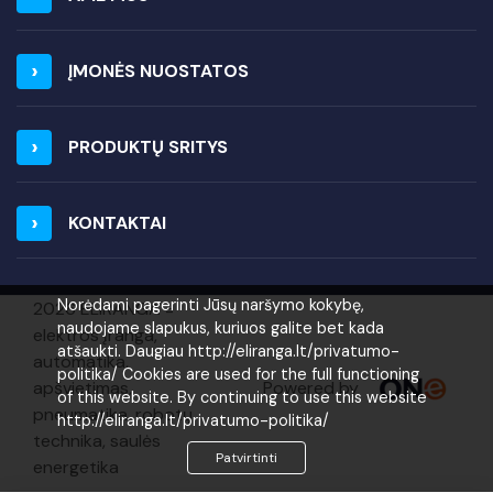
ĮMONĖS NUOSTATOS
PRODUKTŲ SRITYS
KONTAKTAI
Norėdami pagerinti Jūsų naršymo kokybę,
2026 ELIRANGA =
naudojame slapukus, kuriuos galite bet kada
elektros įranga,
atšaukti. Daugiau http://eliranga.lt/privatumo-
automatika,
politika/ Cookies are used for the full functioning
Powered by
apšvietimas,
of this website. By continuing to use this website
pneumatika, robotų
http://eliranga.lt/privatumo-politika/
technika, saulės
Patvirtinti
energetika