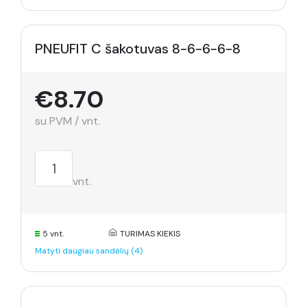
PNEUFIT C šakotuvas 8-6-6-6-8
€8.70
su PVM / vnt.
vnt.
5 vnt.
TURIMAS KIEKIS
Matyti daugiau sandėlių (4)