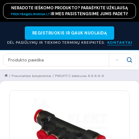
NERADOTE IEŠKOMO PRODUKTO? PARAŠYKITE UŽKLAUSĄ
IR MES PASISTENGSIME JUMS PADĖTI!
PREKYBA@ELIRANGA.LT
REGISTRUOKIS IR GAUK NUOLAIDĄ
DĖL PASIŪLYMŲ IR TIEKIMO TERMINŲ KREIPKITĖS:
KONTAKTAI
SEARCH
/
Pneumatikos komponentai
/
PNEUFIT C šakotuvas 8-6-6-6-8