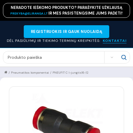
NERADOTE IEŠKOMO PRODUKTO? PARAŠYKITE UŽKLAUSĄ
IR MES PASISTENGSIME JUMS PADĖTI!
PREKYBA@ELIRANGA.LT
REGISTRUOKIS IR GAUK NUOLAIDĄ
DĖL PASIŪLYMŲ IR TIEKIMO TERMINŲ KREIPKITĖS:
KONTAKTAI
SEARCH
/
Pneumatikos komponentai
/
PNEUFIT C I-jungtis16-12