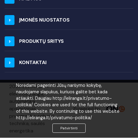
ĮMONĖS NUOSTATOS
PRODUKTŲ SRITYS
KONTAKTAI
Norėdami pagerinti Jūsų naršymo kokybę,
2026 ELIRANGA =
naudojame slapukus, kuriuos galite bet kada
elektros įranga,
atšaukti. Daugiau http://eliranga.lt/privatumo-
automatika,
politika/ Cookies are used for the full functioning
Powered by
apšvietimas,
of this website. By continuing to use this website
pneumatika, robotų
http://eliranga.lt/privatumo-politika/
technika, saulės
Patvirtinti
energetika