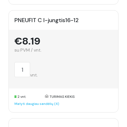
PNEUFIT C I-jungtis16-12
€8.19
su PVM / vnt.
vnt.
2 vnt.
TURIMAS KIEKIS
Matyti daugiau sandėlių (4)