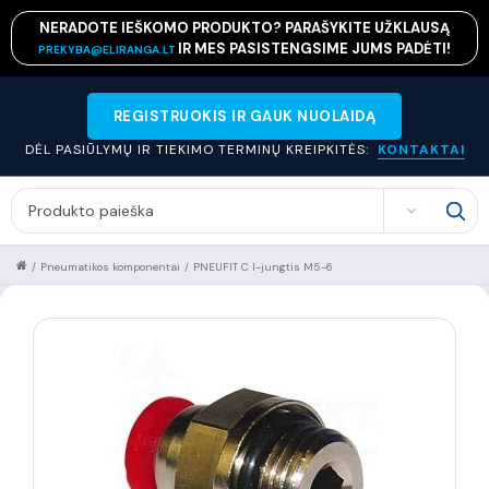
NERADOTE IEŠKOMO PRODUKTO? PARAŠYKITE UŽKLAUSĄ
IR MES PASISTENGSIME JUMS PADĖTI!
PREKYBA@ELIRANGA.LT
REGISTRUOKIS IR GAUK NUOLAIDĄ
DĖL PASIŪLYMŲ IR TIEKIMO TERMINŲ KREIPKITĖS:
KONTAKTAI
SEARCH
/
Pneumatikos komponentai
/
PNEUFIT C I-jungtis M5-6