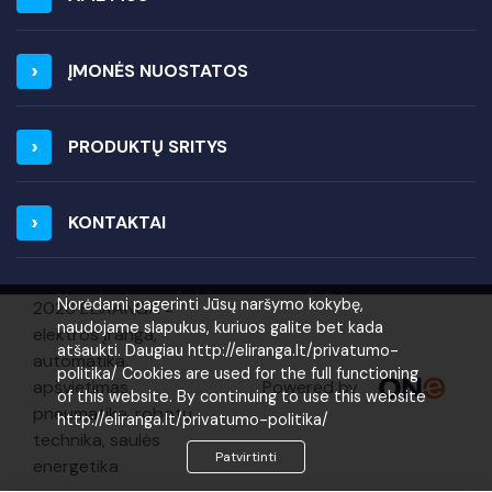
ĮMONĖS NUOSTATOS
PRODUKTŲ SRITYS
KONTAKTAI
Norėdami pagerinti Jūsų naršymo kokybę,
2026 ELIRANGA =
naudojame slapukus, kuriuos galite bet kada
elektros įranga,
atšaukti. Daugiau http://eliranga.lt/privatumo-
automatika,
politika/ Cookies are used for the full functioning
Powered by
apšvietimas,
of this website. By continuing to use this website
pneumatika, robotų
http://eliranga.lt/privatumo-politika/
technika, saulės
Patvirtinti
energetika