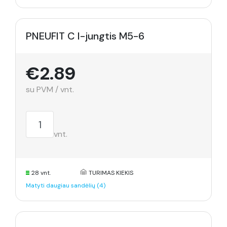
PNEUFIT C I-jungtis M5-6
€2.89
su PVM / vnt.
vnt.
28 vnt.
TURIMAS KIEKIS
Matyti daugiau sandėlių (4)