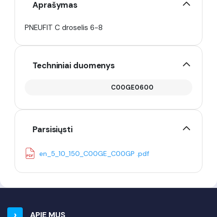
Aprašymas
PNEUFIT C droselis 6-8
Techniniai duomenys
C00GE0600
Parsisiųsti
en_5_10_150_C00GE_C00GP .pdf
APIE MUS