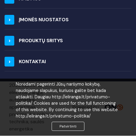
ĮMONĖS NUOSTATOS
PRODUKTŲ SRITYS
KONTAKTAI
Norėdami pagerinti Jūsų naršymo kokybę,
2026 ELIRANGA =
naudojame slapukus, kuriuos galite bet kada
elektros įranga,
atšaukti. Daugiau http://eliranga.lt/privatumo-
automatika,
politika/ Cookies are used for the full functioning
Powered by
apšvietimas,
of this website. By continuing to use this website
pneumatika, robotų
http://eliranga.lt/privatumo-politika/
technika, saulės
Patvirtinti
energetika