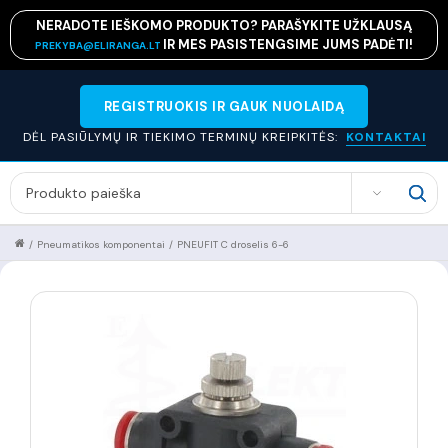
NERADOTE IEŠKOMO PRODUKTO? PARAŠYKITE UŽKLAUSĄ
IR MES PASISTENGSIME JUMS PADĖTI!
PREKYBA@ELIRANGA.LT
REGISTRUOKIS IR GAUK NUOLAIDĄ
DĖL PASIŪLYMŲ IR TIEKIMO TERMINŲ KREIPKITĖS:
KONTAKTAI
SEARCH
/
Pneumatikos komponentai
/
PNEUFIT C droselis 6-6