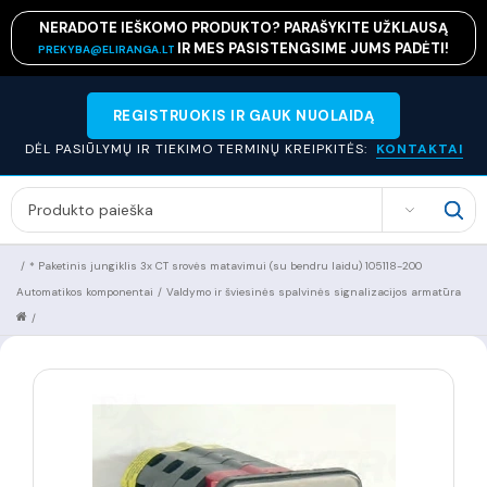
NERADOTE IEŠKOMO PRODUKTO? PARAŠYKITE UŽKLAUSĄ
IR MES PASISTENGSIME JUMS PADĖTI!
PREKYBA@ELIRANGA.LT
REGISTRUOKIS IR GAUK NUOLAIDĄ
DĖL PASIŪLYMŲ IR TIEKIMO TERMINŲ KREIPKITĖS:
KONTAKTAI
SEARCH
/
* Paketinis jungiklis 3x CT srovės matavimui (su bendru laidu) 105118-200
Automatikos komponentai
/
Valdymo ir šviesinės spalvinės signalizacijos armatūra
/