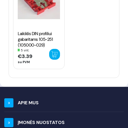
Laikiklis DIN profiliui
gabaritams 105-251
(105000-029)
5 vnt.
€3.39
su PVM
APIE MUS
ĮMONĖS NUOSTATOS