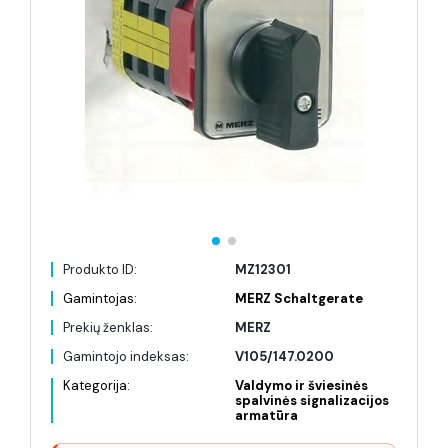
Produkto ID:
MZ12301
Gamintojas:
MERZ Schaltgerate
Prekių ženklas:
MERZ
Gamintojo indeksas:
V105/147.0200
Kategorija:
Valdymo ir šviesinės
spalvinės signalizacijos
armatūra