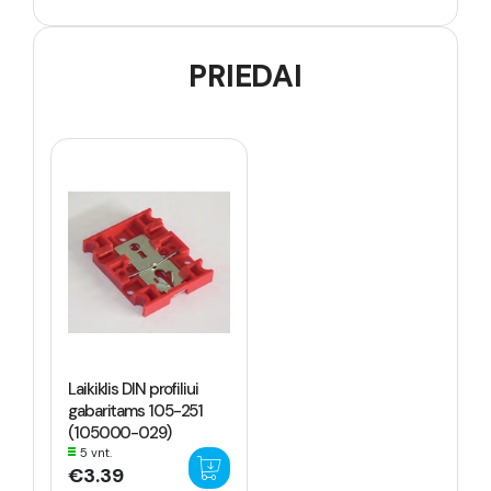
PRIEDAI
Laikiklis DIN profiliui
gabaritams 105-251
(105000-029)
5 vnt.
€3.39