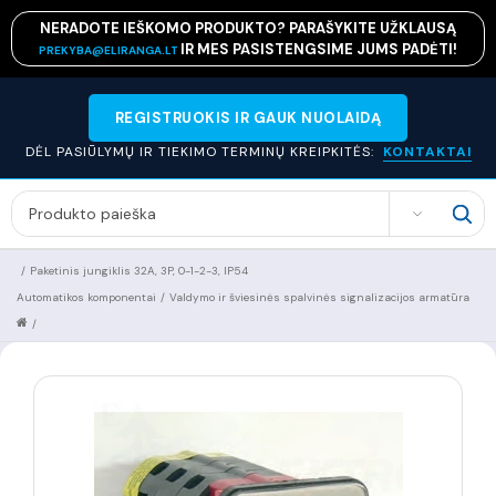
NERADOTE IEŠKOMO PRODUKTO? PARAŠYKITE UŽKLAUSĄ
IR MES PASISTENGSIME JUMS PADĖTI!
PREKYBA@ELIRANGA.LT
REGISTRUOKIS IR GAUK NUOLAIDĄ
DĖL PASIŪLYMŲ IR TIEKIMO TERMINŲ KREIPKITĖS:
KONTAKTAI
SEARCH
/
Paketinis jungiklis 32A, 3P, 0-1-2-3, IP54
Automatikos komponentai
/
Valdymo ir šviesinės spalvinės signalizacijos armatūra
/