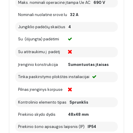
Maks. nominali operacinė įtampa Ue AC
690 V
Nominali nuolatinė srovė Iu
32 A
Jungiklio padėčių skaičius
4
Su (išjungta) padėtimi
Su atitraukimu į padėtį
Įrenginio konstrukcija
Sumontuotas įtaisas
Tinka paskirstymo plokštės instaliacijai
Pilnas įrenginys korpuse
Kontrolinio elemento tipas
Sprunklis
Priekinio skydo dydis
48x48 mm
Priekinio šono apsaugos laipsnis (IP)
IP54