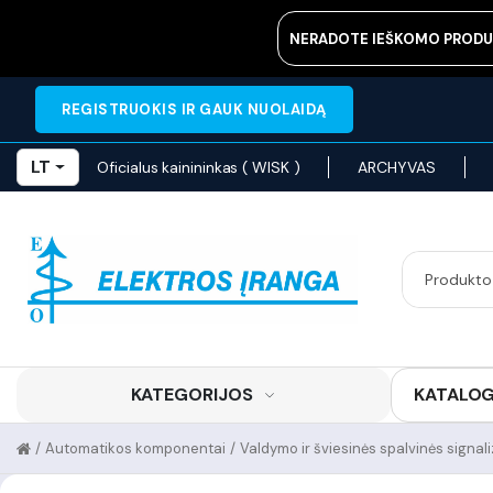
NERADOTE IEŠKOMO PRODU
REGISTRUOKIS IR GAUK NUOLAIDĄ
LT
Oficialus kainininkas ( WISK )
ARCHYVAS
KATEGORIJOS
KATALO
/
Automatikos komponentai
/
Valdymo ir šviesinės spalvinės signal