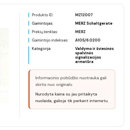
Produkto ID:
MZ12007
Gamintojas:
MERZ Schaltgerate
Prekių ženklas:
MERZ
Gamintojo indeksas:
A105/6.0200
Kategorija:
Valdymo ir šviesinės
spalvinės
signalizacijos
armatūra
Informacinio pobūdžio nuotrauka gali
skirtis nuo originalo.
Nurodyta kaina su jau pritaikyta
nuolaida, galioja tik perkant internetu.