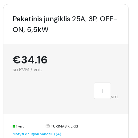
Paketinis jungiklis 25A, 3P, OFF-
ON, 5,5kW
€34.16
su PVM / vnt.
vnt.
1 vnt.
TURIMAS KIEKIS
Matyti daugiau sandėlių (4)