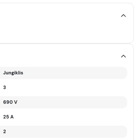
Jungiklis
3
690 V
25 A
2