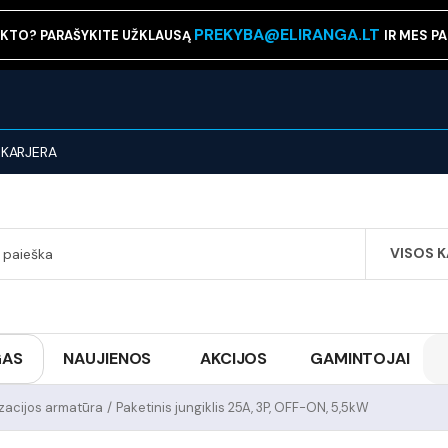
PREKYBA@ELIRANGA.LT
KTO? PARAŠYKITE UŽKLAUSĄ
IR MES P
KARJERA
VISOS 
SEARCH
GAS
NAUJIENOS
AKCIJOS
GAMINTOJAI
izacijos armatūra
/
Paketinis jungiklis 25A, 3P, OFF-ON, 5,5kW