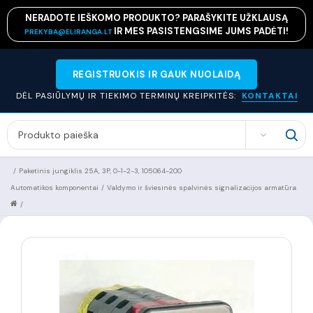
NERADOTE IEŠKOMO PRODUKTO? PARAŠYKITE UŽKLAUSĄ
IR MES PASISTENGSIME JUMS PADĖTI!
PREKYBA@ELIRANGA.LT
REGISTRUOKIS IR GAUK NUOLAIDĄ
DĖL PASIŪLYMŲ IR TIEKIMO TERMINŲ KREIPKITĖS:
KONTAKTAI
SEARCH
/
Paketinis jungiklis 25A, 3P, 0-1-2-3, 105064-200
Automatikos komponentai
/
Valdymo ir šviesinės spalvinės signalizacijos armatūra
/