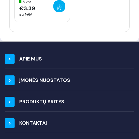
5 vnt.
€3.39
su PVM
APIE MUS
ĮMONĖS NUOSTATOS
PRODUKTŲ SRITYS
KONTAKTAI