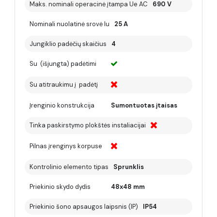
Maks. nominali operacinė įtampa Ue AC
690 V
Nominali nuolatinė srovė Iu
25 A
Jungiklio padėčių skaičius
4
Su (išjungta) padėtimi
Su atitraukimu į padėtį
Įrenginio konstrukcija
Sumontuotas įtaisas
Tinka paskirstymo plokštės instaliacijai
Pilnas įrenginys korpuse
Kontrolinio elemento tipas
Sprunklis
Priekinio skydo dydis
48x48 mm
Priekinio šono apsaugos laipsnis (IP)
IP54