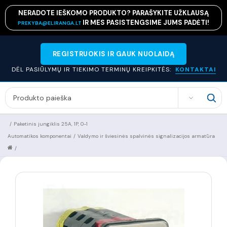
NERADOTE IEŠKOMO PRODUKTO? PARAŠYKITE UŽKLAUSĄ
IR MES PASISTENGSIME JUMS PADĖTI!
PREKYBA@ELIRANGA.LT
REGISTRUOKIS IR GAUK NUOLAIDĄ
DĖL PASIŪLYMŲ IR TIEKIMO TERMINŲ KREIPKITĖS:
KONTAKTAI
SEARCH
/
Paketinis jungiklis 25A, 1P, 0-1
Automatikos komponentai
/
Valdymo ir šviesinės spalvinės signalizacijos armatūra
/