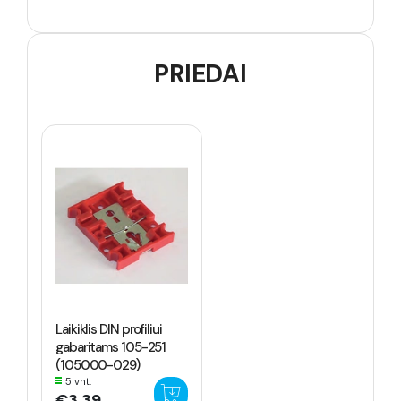
PRIEDAI
Laikiklis DIN profiliui
gabaritams 105-251
(105000-029)
5 vnt.
€3.39