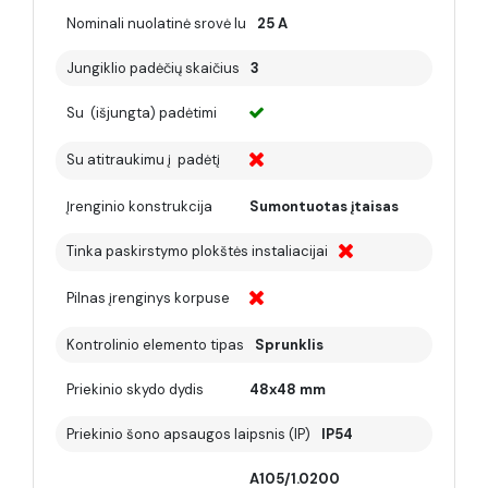
Nominali nuolatinė srovė Iu
25 A
Jungiklio padėčių skaičius
3
Su (išjungta) padėtimi
Su atitraukimu į padėtį
Įrenginio konstrukcija
Sumontuotas įtaisas
Tinka paskirstymo plokštės instaliacijai
Pilnas įrenginys korpuse
Kontrolinio elemento tipas
Sprunklis
Priekinio skydo dydis
48x48 mm
Priekinio šono apsaugos laipsnis (IP)
IP54
A105/1.0200