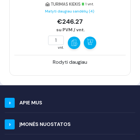
TURIMAS KIEKIS
1 vnt.
Matyti daugiau sandėlių (4)
€246.27
su PVM / vnt.
vnt.
Rodyti daugiau
APIE MUS
ĮMONĖS NUOSTATOS