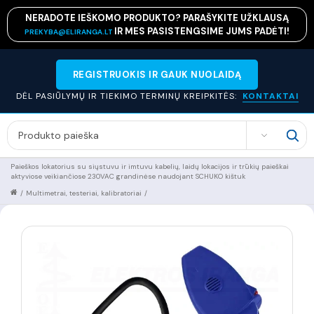
NERADOTE IEŠKOMO PRODUKTO? PARAŠYKITE UŽKLAUSĄ
IR MES PASISTENGSIME JUMS PADĖTI!
PREKYBA@ELIRANGA.LT
REGISTRUOKIS IR GAUK NUOLAIDĄ
DĖL PASIŪLYMŲ IR TIEKIMO TERMINŲ KREIPKITĖS:
KONTAKTAI
SEARCH
Paieškos lokatorius su siųstuvu ir imtuvu kabelių, laidų lokacijos ir trūkių paieškai
aktyviose veikiančiose 230VAC grandinėse naudojant SCHUKO kištuk
/
Multimetrai, testeriai, kalibratoriai
/