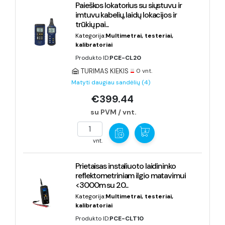
Paieškos lokatorius su siųstuvu ir
imtuvu kabelių, laidų lokacijos ir
trūkių pai...
Kategorija:
Multimetrai, testeriai,
kalibratoriai
Produkto ID:
PCE-CL20
TURIMAS KIEKIS
0 vnt.
Matyti daugiau sandėlių (4)
€399.44
su PVM / vnt.
vnt.
Prietaisas instaliuoto laidininko
reflektometriniam ilgio matavimui
<3000m su 20...
Kategorija:
Multimetrai, testeriai,
kalibratoriai
Produkto ID:
PCE-CLT10