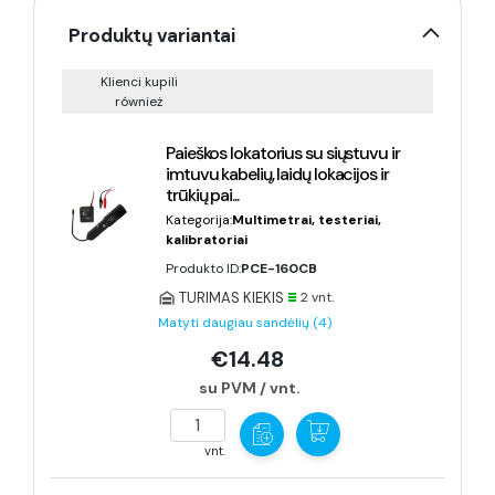
Produktų variantai
Klienci kupili
również
Paieškos lokatorius su siųstuvu ir
imtuvu kabelių, laidų lokacijos ir
trūkių pai...
Kategorija:
Multimetrai, testeriai,
kalibratoriai
Produkto ID:
PCE-160CB
TURIMAS KIEKIS
2 vnt.
Matyti daugiau sandėlių (4)
€14.48
su PVM / vnt.
vnt.