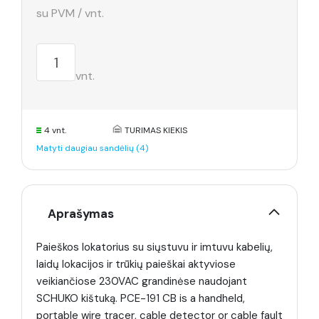
su PVM / vnt.
vnt.
4 vnt.
TURIMAS KIEKIS
Matyti daugiau sandėlių (4)
Aprašymas
Paieškos lokatorius su siųstuvu ir imtuvu kabelių,
laidų lokacijos ir trūkių paieškai aktyviose
veikiančiose 230VAC grandinėse naudojant
SCHUKO kištuką. PCE-191 CB is a handheld,
portable wire tracer, cable detector or cable fault